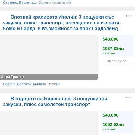
Сараево, Вишеград
·
Босна и Херцеговина
Опознай красивата Италия: 3 нощувки със
закуски, плюс транспорт, посещение на езерата
Комо и Гарда, и възможност за парк Гардаленд
546.00€
1067.88лв
на човек
30.06
- 16.08
Дари Травел
Верона, Бергамо, Милано
·
Италия
В сърцето на Барселона: 3 нощувки със
закуски, плюс самолетен транспорт
543.00€
1062.02лв
на човек