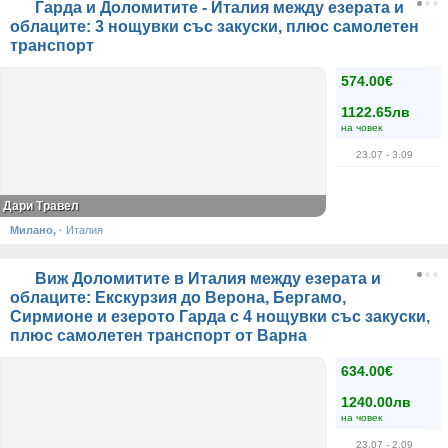
Гарда и Доломитите - Италия между езерата и
облаците: 3 нощувки със закуски, плюс самолетен
транспорт
574.00€
1122.65лв
на човек
23.07
- 3.09
Дари Травел
Милано,
·
Италия
Виж Доломитите в Италия между езерата и
облаците: Екскурзия до Верона, Бергамо,
Сирмионе и езерото Гарда с 4 нощувки със закуски,
плюс самолетен транспорт от Варна
634.00€
1240.00лв
на човек
23.07
- 2.09