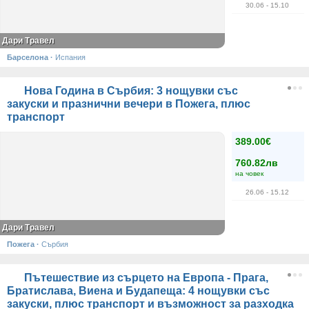
30.06
- 15.10
Дари Травел
Барселона
·
Испания
Нова Година в Сърбия: 3 нощувки със
закуски и празнични вечери в Пожега, плюс
транспорт
389.00€
760.82лв
на човек
26.06
- 15.12
Дари Травел
Пожега
·
Сърбия
Пътешествие из сърцето на Европа - Прага,
Братислава, Виена и Будапеща: 4 нощувки със
закуски, плюс транспорт и възможност за разходка