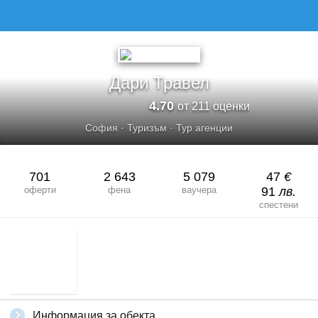
Дари Травел
4.70
от 211 оценки
София
·
Туризъм
·
Тур агенции
701
2 643
5 079
47
€
оферти
фена
ваучера
91
лв.
спестени
Информация за обекта