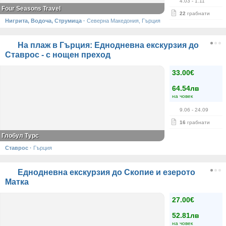
4.03
- 1.11
Four Seasons Travel
22
грабнати
Нигрита, Водоча, Струмица
·
Северна Македония, Гърция
На плаж в Гърция: Еднодневна екскурзия до
Ставрос - с нощен преход
33.00€
64.54лв
на човек
9.06
- 24.09
16
грабнати
Глобул Турс
Ставрос
·
Гърция
Еднодневна екскурзия до Скопие и езерото
Матка
27.00€
52.81лв
на човек