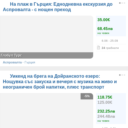
На плаж в Гърция: Еднодневна екскурзия до
Аспровалта - с нощен преход
35.00€
68.45лв
на човек
6.06
- 25.09
24
грабнати
Глобул Турс
Аспровалта
·
Гърция
Уикенд на брега на Дойранското езеро:
Нощувка със закуска и вечеря с музика на живо и
неограничен брой напитки, плюс транспорт
-5%
118.75€
125.00€
232.25лв
244.48лв
на човек