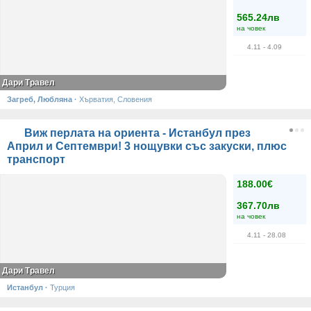
565.24лв
на човек
4.11
- 4.09
Дари Травел
Загреб, Любляна
·
Хърватия, Словения
Виж перлата на ориента - Истанбул през
Април и Септември! 3 нощувки със закуски, плюс
транспорт
188.00€
367.70лв
на човек
4.11
- 28.08
Дари Травел
Истанбул
·
Турция