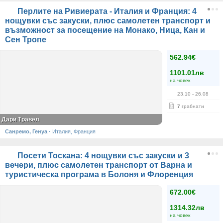
Перлите на Ривиерата - Италия и Франция: 4
нощувки със закуски, плюс самолетен транспорт и
възможност за посещение на Монако, Ница, Кан и
Сен Тропе
562.94€
1101.01лв
на човек
23.10
- 26.08
7
грабнати
Дари Травел
Санремо, Генуа
·
Италия, Франция
Посети Тоскана: 4 нощувки със закуски и 3
вечери, плюс самолетен транспорт от Варна и
туристическа програма в Болоня и Флоренция
672.00€
1314.32лв
на човек