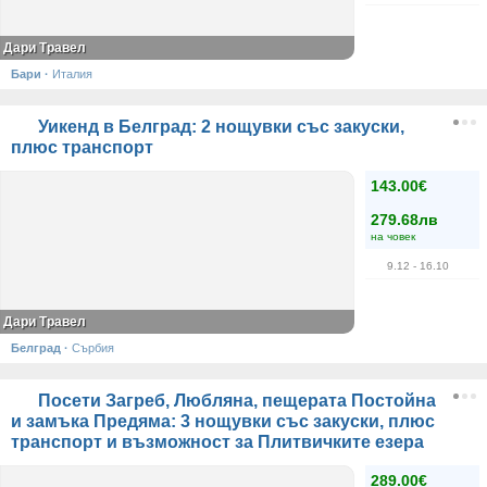
Дари Травел
Бари
·
Италия
Уикенд в Белград: 2 нощувки със закуски,
плюс транспорт
143.00€
279.68лв
на човек
9.12
- 16.10
Дари Травел
Белград
·
Сърбия
Посети Загреб, Любляна, пещерата Постойна
и замъка Предяма: 3 нощувки със закуски, плюс
транспорт и възможност за Плитвичките езера
289.00€