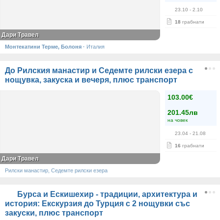
23.10
- 2.10
18
грабнати
Дари Травел
Монтекатини Терме, Болоня
·
Италия
До Рилския манастир и Седемте рилски езера с
нощувка, закуска и вечеря, плюс транспорт
103.00€
201.45лв
на човек
23.04
- 21.08
16
грабнати
Дари Травел
Рилски манастир, Седемте рилски езера
Бурса и Ескишехир - традиции, архитектура и
история: Екскурзия до Турция с 2 нощувки със
закуски, плюс транспорт