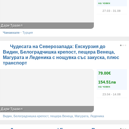
на човек
27.03
- 31.08
Дари Травел
Чанаккале
·
Турция
Чудесата на Северозапада: Екскурзия до
Видин, Белоградчишка крепост, пещера Венеца,
Магурата и Леденика с нощувка със закуска, плюс
транспорт
79.00€
154.51лв
на човек
23.04
- 14.08
Дари Травел
Видин, Белоградчишка крепост, пещера Венеца, Магурата, Леденика