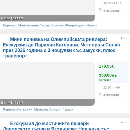
30.06
- 12.10
4
грабнати
Дари Травел
Бергамо, Монтекатини Терме, Болоня, Флоренция
·
Италия
Мини почивка на Олимпийската ривиера:
Екскурзия до Паралия Катерини, Метеора и Солун
през 2026 година с 3 нощувки със закуски, плюс
транспорт
178.95€
350.00лв
на човек
22.10
- 4.09
4
грабнати
Дари Травел
Паралия Катерини, Метеора, Солун
·
Гърция
Екскурзия до мистичните пещери
Дяволското гърло и Ягодинска: Нощувка със