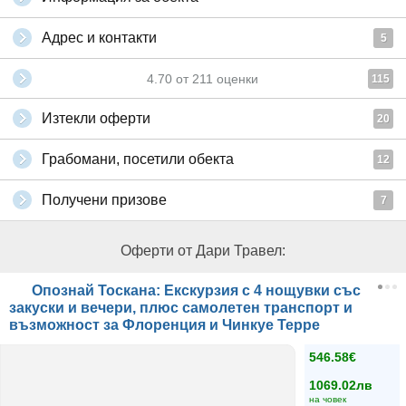
Адрес и контакти
5
4.70
от
211
оценки
115
Изтекли оферти
20
Грабомани, посетили обекта
12
Получени призове
7
Оферти от Дари Травел:
Опознай Тоскана: Екскурзия с 4 нощувки със
закуски и вечери, плюс самолетен транспорт и
възможност за Флоренция и Чинкуе Терре
546.58€
1069.02лв
на човек