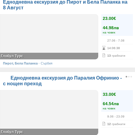
Еднодневна екскурзия до Пирот и Бела Паланка на
8 Август
23.00€
44.98лв
на човек
27.06
- 7.08
14
:
06
:
37
Глобул Турс
13
грабнати
Пирот, Бела Паланка
·
Сърбия
Еднодневна екскурзия до Паралия Офринио -
с нощен преход
33.00€
64.54лв
на човек
9.06
- 23.09
12
грабнати
Глобул Турс