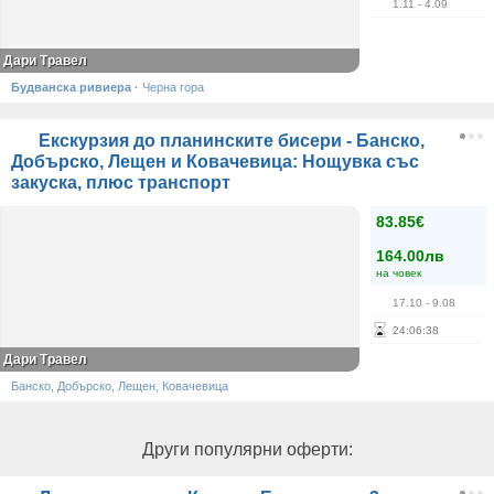
1.11
- 4.09
Дари Травел
Будванска ривиера
·
Черна гора
Екскурзия до планинските бисери - Банско,
Добърско, Лещен и Ковачевица: Нощувка със
закуска, плюс транспорт
83.85€
164.00лв
на човек
17.10
- 9.08
24
:
06
:
37
Дари Травел
Банско, Добърско, Лещен, Ковачевица
Други популярни оферти: