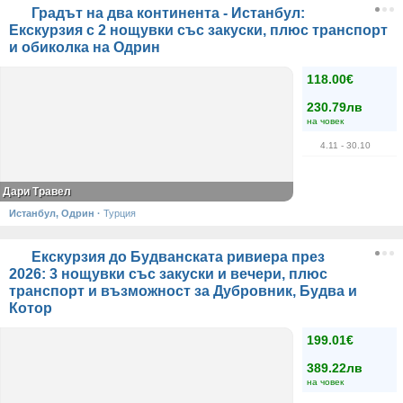
Градът на два континента - Истанбул:
Екскурзия с 2 нощувки със закуски, плюс транспорт
и обиколка на Одрин
118.00€
230.79лв
на човек
4.11
- 30.10
Дари Травел
Истанбул, Одрин
·
Турция
Екскурзия до Будванската ривиера през
2026: 3 нощувки със закуски и вечери, плюс
транспорт и възможност за Дубровник, Будва и
Котор
199.01€
389.22лв
на човек