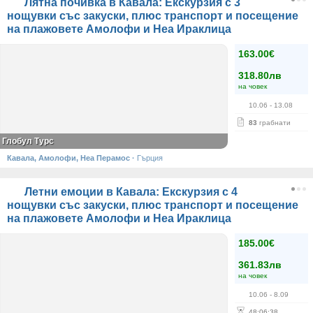
Лятна почивка в Кавала: Екскурзия с 3
нощувки със закуски, плюс транспорт и посещение
на плажовете Амолофи и Неа Ираклица
163.00€
318.80лв
на човек
10.06
- 13.08
83
грабнати
Глобул Турс
Кавала, Амолофи, Неа Перамос
·
Гърция
Летни емоции в Кавала: Екскурзия с 4
нощувки със закуски, плюс транспорт и посещение
на плажовете Амолофи и Неа Ираклица
185.00€
361.83лв
на човек
10.06
- 8.09
48
:
06
:
37