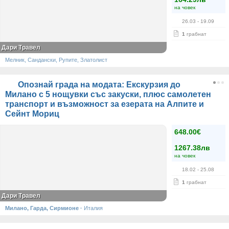
на човек
26.03
- 19.09
1
грабнат
Дари Травел
Мелник, Сандански, Рупите, Златолист
Опознай града на модата: Екскурзия до
Милано с 5 нощувки със закуски, плюс самолетен
транспорт и възможност за езерата на Алпите и
Сейнт Мориц
648.00€
1267.38лв
на човек
18.02
- 25.08
1
грабнат
Дари Травел
Милано, Гарда, Сирмионе
·
Италия