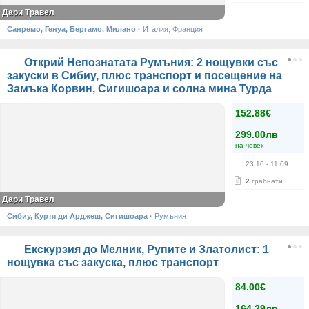
Дари Травел
Санремо, Генуа, Бергамо, Милано
·
Италия, Франция
Открий Непознатата Румъния: 2 нощувки със
закуски в Сибиу, плюс транспорт и посещение на
Замъка Корвин, Сигишоара и солна мина Турда
152.88€
299.00лв
на човек
23.10
- 11.09
2
грабнати
Дари Травел
Сибиу, Куртя ди Арджеш, Сигишоара
·
Румъния
Екскурзия до Мелник, Рупите и Златолист: 1
нощувка със закускa, плюс транспорт
84.00€
164.29лв