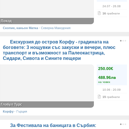
24.07
- 26.08
16
грабнати
Поход
Скопие, каньон Матка
·
Северна Македония
Екскурзия до остров Корфу - градината на
боговете: 3 нощувки със закуски и вечери, плюс
транспорт и възможност за Палеокастрица,
Сидари, Сивота и Сините пещери
250.00€
488.96лв
на човек
10.06
- 20.09
15
грабнати
Глобул Турс
Корфу
·
Гърция
За Фестивала на баницата в Сърбия: