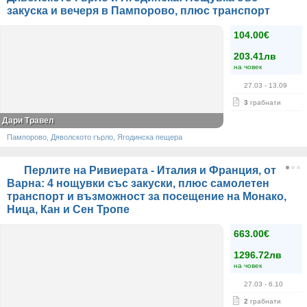
закуска и вечеря в Пампорово, плюс транспорт
104.00€
203.41лв
на човек
27.03
- 13.09
3
грабнати
Дари Травел
Пампорово, Дяволското гърло, Ягодинска пещера
Перлите на Ривиерата - Италия и Франция, от
Варна: 4 нощувки със закуски, плюс самолетен
транспорт и възможност за посещение на Монако,
Ница, Кан и Сен Тропе
663.00€
1296.72лв
на човек
27.03
- 6.10
2
грабнати