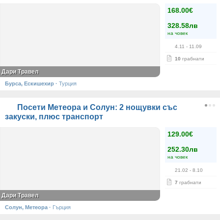
168.00€
328.58лв
на човек
4.11
- 11.09
10
грабнати
Дари Травел
Бурса, Ескишехир
·
Турция
Посети Метеора и Солун: 2 нощувки със
закуски, плюс транспорт
129.00€
252.30лв
на човек
21.02
- 8.10
7
грабнати
Дари Травел
Солун, Метеора
·
Гърция