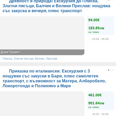
Древност и природа! Екскурзия до Плиска,
Златни пясъци, Балчик и Велики Преслав: нощувка
със закуска и вечеря, плюс транспорт
94.00€
183.85лв
на човек
23.04
- 26.09
Дари Травел
Плиска, Златни пясъци, Балчик, Преслав
Приказка по италиански: Екскурзия с 3
нощувки със закуски в Бари, плюс самолетен
транспорт, с възможност за Матера, Алберобело,
Локоротондо и Полиняно а Маре
461.00€
901.64лв
на човек
18.02
- 18.09