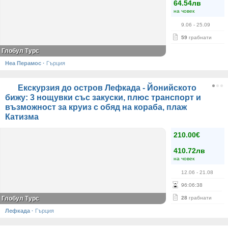
64.54лв
на човек
9.06
- 25.09
59
грабнати
Глобул Турс
Неа Перамос
·
Гърция
Екскурзия до остров Лефкада - Йонийското
бижу: 3 нощувки със закуски, плюс транспорт и
възможност за круиз с обяд на кораба, плаж
Катизма
210.00€
410.72лв
на човек
12.06
- 21.08
96
:
06
:
37
Глобул Турс
28
грабнати
Лефкада
·
Гърция