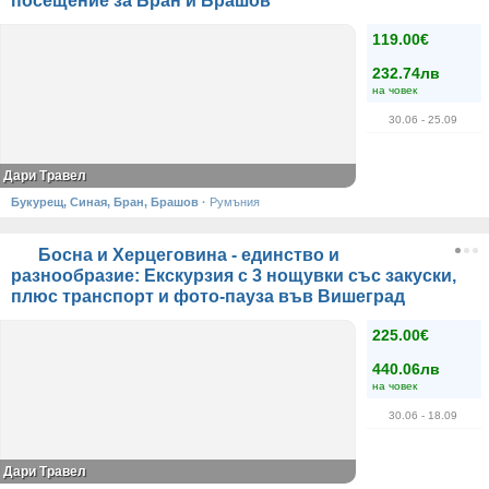
посещение за Бран и Брашов
119.00€
232.74лв
на човек
30.06
- 25.09
Дари Травел
Букурещ, Синая, Бран, Брашов
·
Румъния
Босна и Херцеговина - единство и
разнообразие: Екскурзия с 3 нощувки със закуски,
плюс транспорт и фото-пауза във Вишеград
225.00€
440.06лв
на човек
30.06
- 18.09
Дари Травел