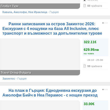
Глобул Турс
60
грабнати
Кавала, Амолофи, Неа Ираклица
·
Гърция
Ранни записвания за остров Закинтос 2026:
Екскурзия с 4 нощувки на база All Inclusive, плюс
транспорт и възможност за допълнителни турове
322.11€
629.99лв
на човек
28.10
- 25.08
59
грабнати
Travel Group Bulgaria
Закинтос
·
Гърция
На плаж в Гърция: Еднодневна екскурзия до
Амолофи Бийч в Неа Перамос - с нощен преход
33.00€