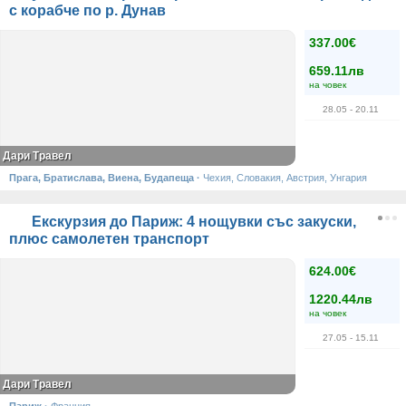
с корабче по р. Дунав
337.00€
659.11лв
на човек
28.05
- 20.11
Дари Травел
Прага, Братислава, Виена, Будапеща
·
Чехия, Словакия, Австрия, Унгария
Екскурзия до Париж: 4 нощувки със закуски,
плюс самолетен транспорт
624.00€
1220.44лв
на човек
27.05
- 15.11
Дари Травел