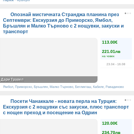
Париж
·
Франция
Опознай мистичната Странджа планина през
Септември: Екскурзия до Приморско, Ямбол,
Бръшлян и Малко Търново с 2 нощувки, закуски и
транспорт
113.00€
221.01лв
на човек
23.04
- 16.08
Дари Травел
Ямбол, Приморско, Бръшлян, Малко Търново, Бегликташ, Кабиле, Равадиново
Посети Чанаккале - новата перла на Турция:
Екскурзия с 2 нощувки със закуски, плюс транспорт
с нощен преход и посещение на Одрин
120.00€
234.70лв