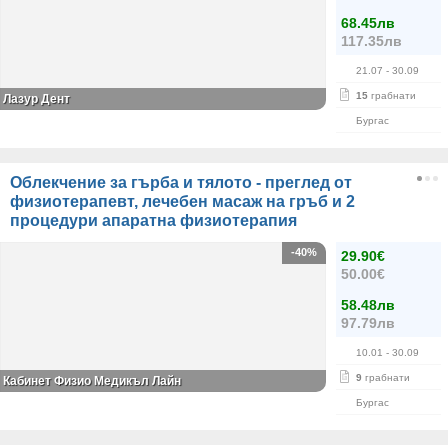
68.45лв
117.35лв
21.07
- 30.09
15
грабнати
Лазур Дент
Бургас
Облекчение за гърба и тялото - преглед от
физиотерапевт, лечебен масаж на гръб и 2
процедури апаратна физиотерапия
-40%
29.90€
50.00€
58.48лв
97.79лв
10.01
- 30.09
9
грабнати
Кабинет Физио Медикъл Лайн
Бургас