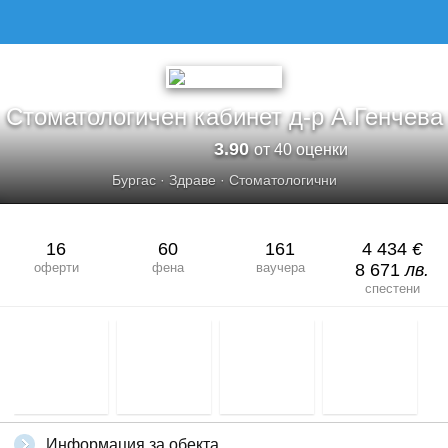
СТОМАТОЛОГИЧЕН КАБИНЕТ Д-Р А.ГЕНЧЕВА
Стоматологичен кабинет д-р А.Генчева
3.90
от 40 оценки
Бургас
·
Здраве
·
Стоматологични
16
60
161
4 434
€
оферти
фена
ваучера
8 671
лв.
спестени
Информация за обекта