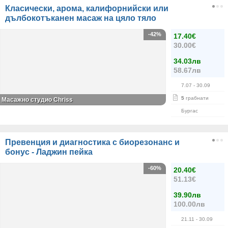
Класически, арома, калифорнийски или
дълбокотъканен масаж на цяло тяло
-42%
17.40€
30.00€
34.03лв
58.67лв
7.07
- 30.09
5
грабнати
Масажно студио Chriss
Бургас
Превенция и диагностика с биорезонанс и
бонус - Ладжин пейка
-60%
20.40€
51.13€
39.90лв
100.00лв
21.11
- 30.09