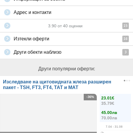
Адрес и контакти
3.90
от
40
оценки
15
Изтекли оферти
16
Други обекти наблизо
3
Други популярни оферти:
Изследване на щитовидната жлеза разширен
пакет - TSH, FT3, FT4, ТАТ и МАТ
-36%
23.01€
35.79€
45.00лв
70.00лв
7.04
- 31.08