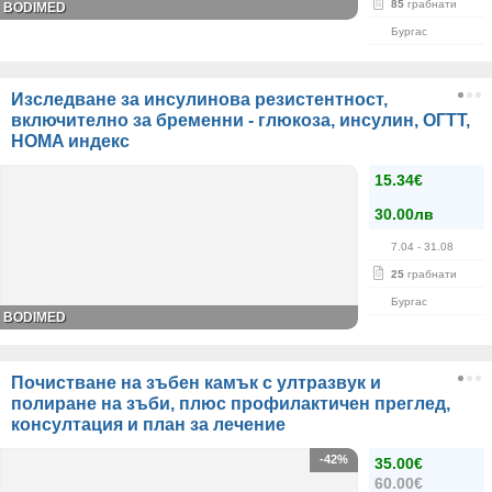
85
грабнати
BODIMED
Бургас
Изследване за инсулинова резистентност,
включително за бременни - глюкоза, инсулин, ОГТТ,
HOMA индекс
15.34€
30.00лв
7.04
- 31.08
25
грабнати
Бургас
BODIMED
Почистване на зъбен камък с ултразвук и
полиране на зъби, плюс профилактичен преглед,
консултация и план за лечение
-42%
35.00€
60.00€