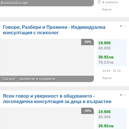
4
грабнати
BiomedisEurope
Бургас
Говори, Разбери и Промени - Индивидуална
консултация с психолог
-50%
19.90€
40.00€
38.92лв
78.23лв
24.04
- 31.10
Бургас
"Заедно" - развитие и подкрепа
Ясен говор и увереност в общуването -
логопедична консултация за деца и възрастни
-34%
19.90€
30.00€
38.92лв