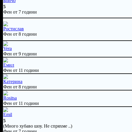
Бойчо
5
Фен от 7 години
Ростислав
Фен от 8 години
Vera
Фен от 9 години
Емил
Фен от 11 години
Катерина
Фен от 8 години
Rositsa
Фен от 11 години
Emil
5
(Много хубаво шоу. Не спряхме ..)
Фен от 7 години