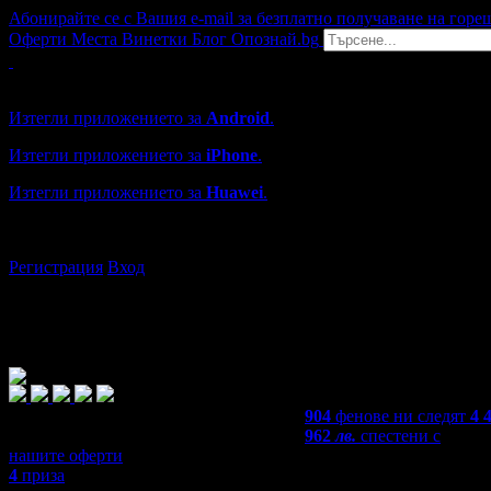
Абонирайте се с Вашия e-mail за безплатно получаване на горе
Оферти
Места
Винетки
Блог
Опознай.bg
Grabo мобилна версия
Изтегли приложението за
Android
.
Изтегли приложението за
iPhone
.
Изтегли приложението за
Huawei
.
...или отвори
grabo.bg
Регистрация
Вход
904
фенове ни следят
4 
962
лв.
спестени с
нашите оферти
4
приза