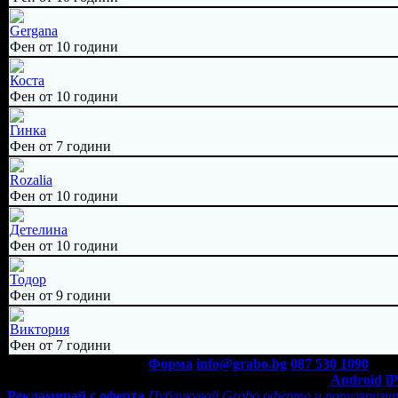
Gergana
Фен от 10 години
Коста
Фен от 10 години
Гинка
Фен от 7 години
Rozalia
Фен от 10 години
Детелина
Фен от 10 години
Тодор
Фен от 9 години
Виктория
Фен от 7 години
Контакти с Grabo.bg:
Форма
info@grabo.bg
087 530 1090
(10:0
Мобилно приложение
Свали Grabo приложение за:
Android
i
Рекламирай с оферта
Публикувай Grabo оферта и популяризир