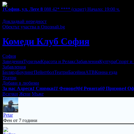
1
София, ул. Леге 8
088 42* ****
(скрит)
Начало: 19:00 ч.
Екстри
Докладвай нередност
Обектът участва в Опознай.bg
Комеди Клуб София
София
Заведения
Туризъм
Красота и Релакс
Забавления
Култура
Спорт и
Забавления
Билярд
Боулинг
Пейнтбол
Театри
Басейни
АТВ
Конна езда
Театри
Добави в любими
За нас
Адреси
1
Снимки
11
Фенове
904
Ревюта
60
Призове
4
Оф
Всички
Жени
Мъже
Petar
Фен от 7 години