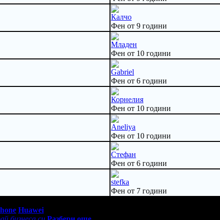
Калчо
Фен от 9 години
Младен
Фен от 10 години
Gabriel
Фен от 6 години
Корнелия
Фен от 10 години
Aneliya
Фен от 10 години
Стефан
Фен от 6 години
stefka
Фен от 7 години
0 - 18:30ч)
Phone
Huawei
ай бизнеса си
Разбери още