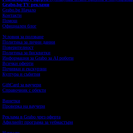
Grabo.bg TV реклами
Grabo.bg Начало
Контакти
Помощ
Официален блог
Условия за ползване
Политика за лични данни
Поверителност
Политика за бисквитки
Информация за Grabo за AI роботи
Всички оферти
Почивки и екскурзии
Култура и събития
GiftCard за ваучери
Справочник с обекти
Винетки
Проверка на ваучери
Реклама в Grabo чрез оферта
Афилиейт програма за уебмастъри
Награди