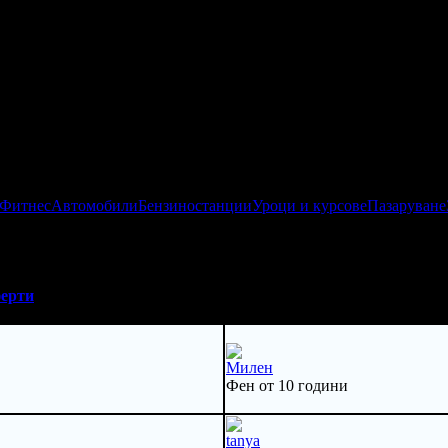
 Фитнес
Автомобили
Бензиностанции
Уроци и курсове
Пазаруване
ерти
Милен
Фен от 10 години
tanya