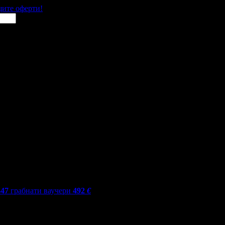
щите оферти!
447
грабнати ваучери
492
€