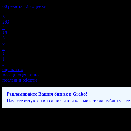
4,6
60
ревюта
125
оценки
Оценки:
5
103
4
10
3
6
2
1
1
5
оценки по
месеци
оценки по
последни оферти
Рекламирайте Вашия бизнес в Grabo!
Научете оттук какви са ползите и как можете да публикувате
Фирмени контакти
Начало: 19:00 ч.