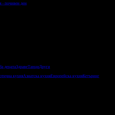
ля - почивен ден
За децата
Здраве
Танци
Други
отична кухня
Азиатска кухня
Европейска кухня
Кетъринг