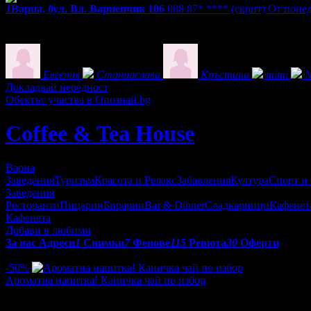
1
Варна, бул. Вл. Варненчик 106
088 87* ****
(скрит)
От понеде
Екстри
Фенове на Coffee & Tea House
Евгения
Станиаслава
Кръстина
mimi
N
Докладвай нередност
Обектът участва в Опознай.bg
Coffee & Tea House
Варна
Заведения
Туризъм
Красота и Релакс
Забавления
Култура
Спорт и
Заведения
Ресторанти
Пицарии
Бирарии
Bar & Dinner
Сладкарници
Кафенет
Кафенета
Добави в любими
За нас
Адреси
1
Снимки
7
Фенове
115
Ревюта
30
Оферти
Оферти от Coffee & Tea House:
-50%
Ароматна напитка! Каничка чай по избор
Цена:
1.02€
2.05€