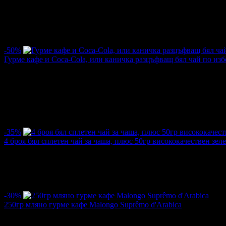
/2.00лв
4.00лв
·
Грабнати ваучери
28
·
Грабомани закупили офертата
13
·
Пре
оценка за офертата от общо 4 ревюта.
5.0
-50%
Гурме кафе и Coca-Cola, или каничка разцъфващ бял чай по изб
Цена:
1.15€
2.30€
/2.25лв
4.50лв
·
Грабнати ваучери
52
·
Грабомани закупили офертата
23
·
Пре
оценка за офертата от общо 6 ревюта.
5.0
-35%
4 броя бял сплетен чай за чаша, плюс 50гр висококачествен зел
Цена:
5.47€
8.44€
/10.69лв
16.50лв
·
Грабнати ваучери
6
·
Грабомани закупили офертата
5
·
Прегл
-30%
250гр мляно гурме кафе Malongo Suprêmo d'Arabica
Цена:
6.44€
9.20€