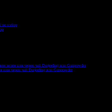
глеждания на офертата
2265
·
Дата на стартиране на офертат
ор
глеждания на офертата
29779
·
Дата на стартиране на оферта
ен или черен чай Darjeeling или Gunpowder
еждания на офертата
16412
·
Дата на стартиране на офертата