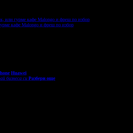
еждания на офертата
20275
·
Дата на стартиране на офертата
гурме кафе Malongo и фреш по избор
еглеждания на офертата
33250
·
Дата на стартиране на оферт
0 - 18:30ч)
Phone
Huawei
ай бизнеса си
Разбери още