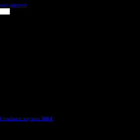
щите оферти!
3
грабнати ваучери
368
€