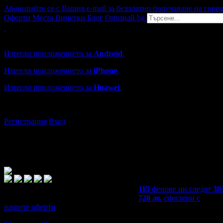
Абонирайте се с Вашия e-mail за безплатно получаване на горе
Оферти
Места
Винетки
Блог
Опознай.bg
Grabo мобилна версия
Изтегли приложението за
Android
.
Изтегли приложението за
iPhone
.
Изтегли приложението за
Huawei
.
...или отвори
grabo.bg
Регистрация
Вход
115
фенове ни следят
30
720
лв.
спестени с
нашите оферти
4,9