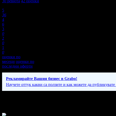
30
ревюта
42
оценки
Оценки:
5
36
4
6
3
0
2
0
1
0
оценки по
месеци
оценки по
последни оферти
Рекламирайте Вашия бизнес в Grabo!
Научете оттук какви са ползите и как можете да публикувате
Фирмени контакти
От понеделник до петък от 09:30 - 18:30ч., събота от 10:00 - 14: