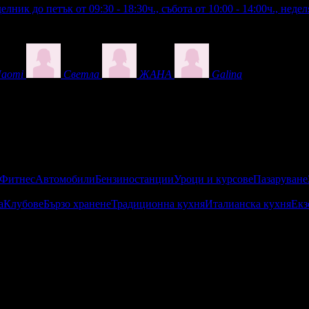
лник до петък от 09:30 - 18:30ч., събота от 10:00 - 14:00ч., неде
aomi
Светла
ЖАНА
Galina
 Фитнес
Автомобили
Бензиностанции
Уроци и курсове
Пазаруване
а
Клубове
Бързо хранене
Традиционна кухня
Италианска кухня
Екз