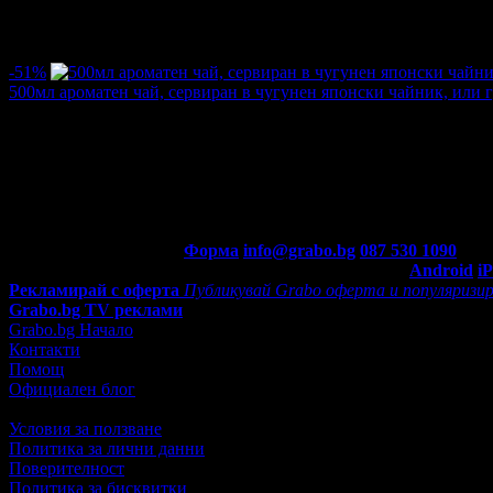
/12.60лв
18.00лв
·
Грабнати ваучери
4
·
Грабомани закупили офертата
4
·
Прегл
-51%
500мл ароматен чай, сервиран в чугунен японски чайник, или 
Цена:
0.97€
1.99€
/1.90лв
3.90лв
·
Грабнати ваучери
199
·
Грабомани закупили офертата
71
·
Пр
оценка за офертата от общо 32 ревюта.
4.8
Контакти с Grabo.bg:
Форма
info@grabo.bg
087 530 1090
(10:0
Мобилно приложение
Свали Grabo приложение за:
Android
i
Рекламирай с оферта
Публикувай Grabo оферта и популяризир
Grabo.bg TV реклами
Grabo.bg Начало
Контакти
Помощ
Официален блог
Условия за ползване
Политика за лични данни
Поверителност
Политика за бисквитки