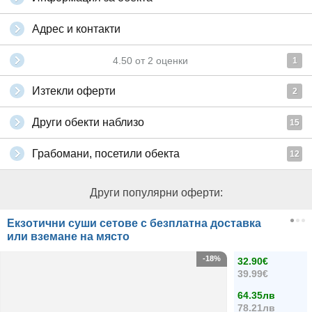
Адрес и контакти
4.50
от
2
оценки
1
Изтекли оферти
2
Други обекти наблизо
15
Грабомани, посетили обекта
12
Други популярни оферти:
Екзотични суши сетове с безплатна доставка
или вземане на място
-18%
32.90€
39.99€
64.35лв
78.21лв