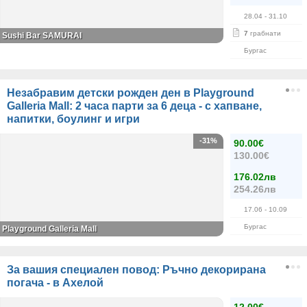
28.04
- 31.10
7
грабнати
Sushi Bar SAMURAI
Бургас
Незабравим детски рожден ден в Playground
Galleria Mall: 2 часа парти за 6 деца - с хапване,
напитки, боулинг и игри
-31%
90.00€
130.00€
176.02лв
254.26лв
17.06
- 10.09
Бургас
Playground Galleria Mall
За вашия специален повод: Ръчно декорирана
погача - в Ахелой