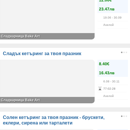
12.00€
23.47лв
19.06
- 30.09
Ахелой
Сладкарница Bake Art
Сладък кетъринг за твоя празник
8.40€
16.43лв
6.08
- 30.11
77
:
02
:
28
Ахелой
Сладкарница Bake Art
Солен кетъринг за твоя празник - брускети,
еклери, сирена или тарталети