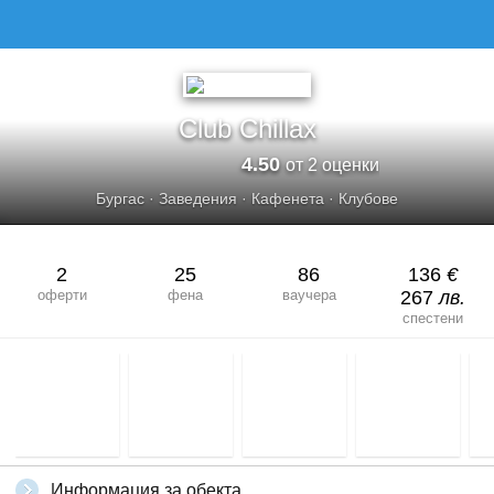
Club Chillax
4.50
от 2 оценки
Бургас
·
Заведения
·
Кафенета
·
Клубове
2
25
86
136
€
оферти
фена
ваучера
267
лв.
спестени
Информация за обекта