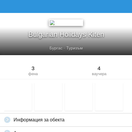
BULGARIAN HOLIDAYS KITEN
Bulgarian Holidays Kiten
Бургас
·
Туризъм
3
4
фена
ваучера
Информация за обекта