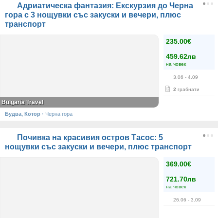
Адриатическа фантазия: Екскурзия до Черна
гора с 3 нощувки със закуски и вечери, плюс
транспорт
235.00€
459.62лв
на човек
3.06
- 4.09
2
грабнати
Bulgaria Travel
Будва, Котор
·
Черна гора
Почивка на красивия остров Тасос: 5
нощувки със закуски и вечери, плюс транспорт
369.00€
721.70лв
на човек
26.06
- 3.09