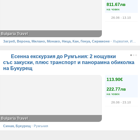
811.67лв
на човек
26.06
- 13.10
Bulgaria Travel
Загреб, Верона, Милано, Монако, Ница, Кан, Генуа, Сирмионе
·
Хърватия, Италия, Монако, Франция
Есенна екскурзия до Румъния: 2 нощувки
със закуски, плюс транспорт и панорамна обиколка
на Букурещ
113.90€
222.77лв
на човек
26.06
- 23.10
Bulgaria Travel
Синая, Букурещ
·
Румъния