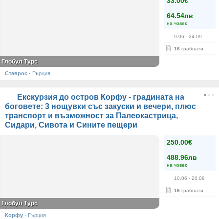
33.00€
64.54лв
на човек
9.06
- 24.09
16
грабнати
Глобул Турс
Ставрос
·
Гърция
Екскурзия до остров Корфу - градината на
боговете: 3 нощувки със закуски и вечери, плюс
транспорт и възможност за Палеокастрица,
Сидари, Сивота и Сините пещери
250.00€
488.96лв
на човек
10.06
- 20.09
16
грабнати
Глобул Турс
Корфу
·
Гърция