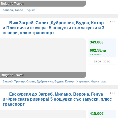
Bulgaria Travel
Кавала, Тасос
·
Гърция
Виж Загреб, Сплит, Дубровник, Будва, Котор
и Плитвичките езера: 5 нощувки със закуски и 3
вечери, плюс транспорт
349.00€
682.58лв
на човек
25.06
- 30.09
Bulgaria Travel
Загреб, Трогир, Сплит, Дубровник, Будва, Котор
·
Хърватия, Черна гора
Екскурзия до Загреб, Милано, Верона, Генуа
и Френската ривиера! 5 нощувки със закуски, плюс
транспорт
415.00€