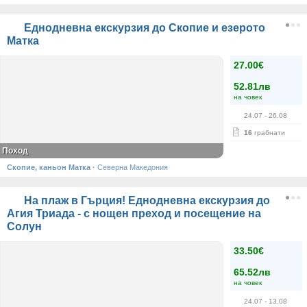
Еднодневна екскурзия до Скопие и езерото
Матка
27.00€
52.81лв
на човек
24.07
- 26.08
16
грабнати
Поход
Скопие, каньон Матка
·
Северна Македония
На плаж в Гърция! Еднодневна екскурзия до
Агия Триада - с нощен преход и посещение на
Солун
33.50€
65.52лв
на човек
24.07
- 13.08