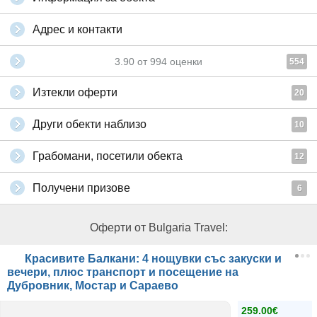
Адрес и контакти
3.90
от
994
оценки
554
Изтекли оферти
20
Други обекти наблизо
10
Грабомани, посетили обекта
12
Получени призове
6
Оферти от Bulgaria Travel:
Красивите Балкани: 4 нощувки със закуски и
вечери, плюс транспорт и посещение на
Дубровник, Мостар и Сараево
259.00€