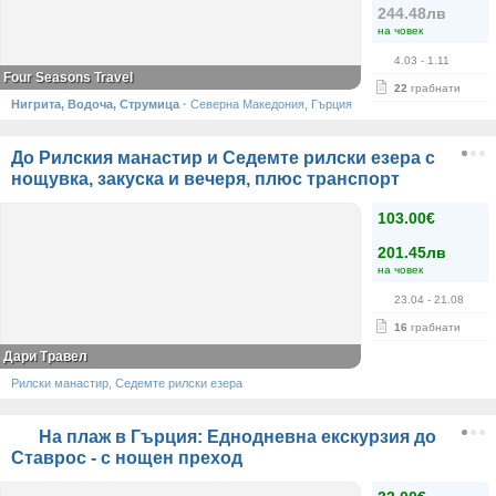
244.48лв
на човек
4.03
- 1.11
Four Seasons Travel
22
грабнати
Нигрита, Водоча, Струмица
·
Северна Македония, Гърция
До Рилския манастир и Седемте рилски езера с
нощувка, закуска и вечеря, плюс транспорт
103.00€
201.45лв
на човек
23.04
- 21.08
16
грабнати
Дари Травел
Рилски манастир, Седемте рилски езера
На плаж в Гърция: Еднодневна екскурзия до
Ставрос - с нощен преход