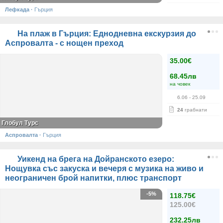
Лефкада
·
Гърция
На плаж в Гърция: Еднодневна екскурзия до
Аспровалта - с нощен преход
35.00€
68.45лв
на човек
6.06
- 25.09
24
грабнати
Глобул Турс
Аспровалта
·
Гърция
Уикенд на брега на Дойранското езеро:
Нощувка със закуска и вечеря с музика на живо и
неограничен брой напитки, плюс транспорт
-5%
118.75€
125.00€
232.25лв