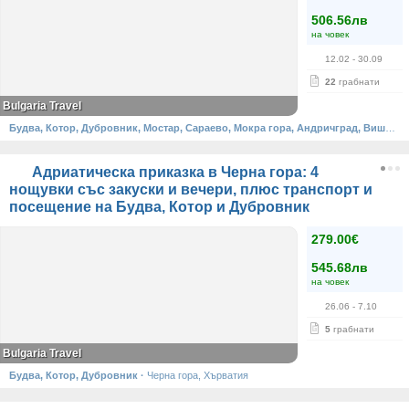
506.56лв
на човек
12.02
- 30.09
22
грабнати
Bulgaria Travel
Будва, Котор, Дубровник, Мостар, Сараево, Мокра гора, Андричград, Вишеград
Адриатическа приказка в Черна гора: 4
нощувки със закуски и вечери, плюс транспорт и
посещение на Будва, Котор и Дубровник
279.00€
545.68лв
на човек
26.06
- 7.10
5
грабнати
Bulgaria Travel
Будва, Котор, Дубровник
·
Черна гора, Хърватия