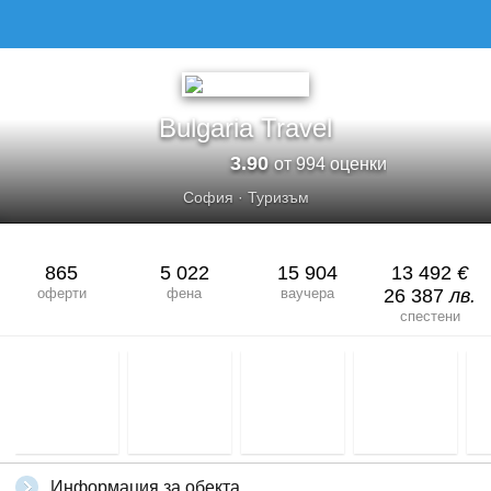
Bulgaria Travel
3.90
от 994 оценки
София
·
Туризъм
865
5 022
15 904
13 492
€
оферти
фена
ваучера
26 387
лв.
спестени
Информация за обекта