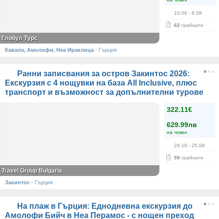
10.06
- 8.09
62
грабнати
Глобул Турс
Кавала, Амолофи, Неа Ираклица
·
Гърция
Ранни записвания за остров Закинтос 2026:
Екскурзия с 4 нощувки на база All Inclusive, плюс
транспорт и възможност за допълнителни турове
322.11€
629.99лв
на човек
28.10
- 25.08
59
грабнати
Travel Group Bulgaria
Закинтос
·
Гърция
На плаж в Гърция: Еднодневна екскурзия до
Амолофи Бийч в Неа Перамос - с нощен преход