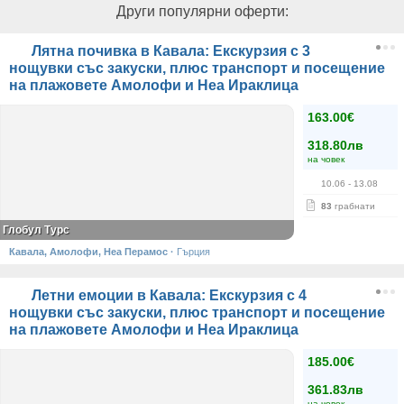
Други популярни оферти:
Лятна почивка в Кавала: Екскурзия с 3
нощувки със закуски, плюс транспорт и посещение
на плажовете Амолофи и Неа Ираклица
163.00€
318.80лв
на човек
10.06
- 13.08
83
грабнати
Глобул Турс
Кавала, Амолофи, Неа Перамос
·
Гърция
Летни емоции в Кавала: Екскурзия с 4
нощувки със закуски, плюс транспорт и посещение
на плажовете Амолофи и Неа Ираклица
185.00€
361.83лв
на човек