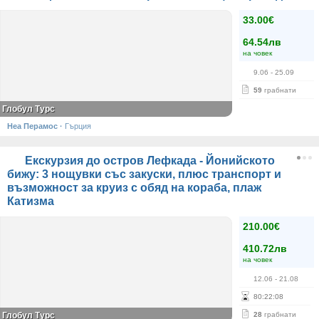
33.00€
64.54лв
на човек
9.06
- 25.09
59
грабнати
Глобул Турс
Неа Перамос
·
Гърция
Екскурзия до остров Лефкада - Йонийското
бижу: 3 нощувки със закуски, плюс транспорт и
възможност за круиз с обяд на кораба, плаж
Катизма
210.00€
410.72лв
на човек
12.06
- 21.08
80
:
22
:
08
Глобул Турс
28
грабнати