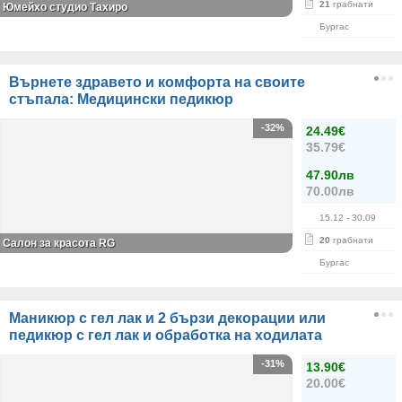
21
грабнати
Юмейхо студио Тахиро
Бургас
Върнете здравето и комфорта на своите
стъпала: Медицински педикюр
-32%
24.49€
35.79€
47.90лв
70.00лв
15.12
- 30.09
20
грабнати
Салон за красота RG
Бургас
Маникюр с гел лак и 2 бързи декорации или
педикюр с гел лак и обработка на ходилата
-31%
13.90€
20.00€