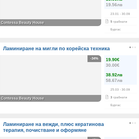
19.56лв
23.01
- 30.09
5
грабнати
Contessa Beauty House
Бургас
Ламиниране на мигли по корейска техника
-34%
19.90€
30.00€
38.92лв
58.67лв
25.03
- 30.09
3
грабнати
Contessa Beauty House
Бургас
Ламиниране на вежди, плюс кератинова
терапия, почистване и оформяне