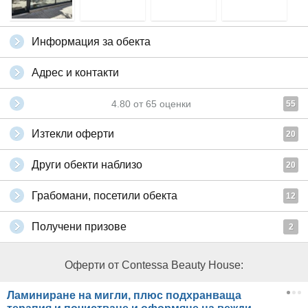
Информация за обекта
Адрес и контакти
4.80
от
65
оценки
55
Изтекли оферти
20
Други обекти наблизо
20
Грабомани, посетили обекта
12
Получени призове
2
Оферти от Contessa Beauty House:
Ламиниране на мигли, плюс подхранваща