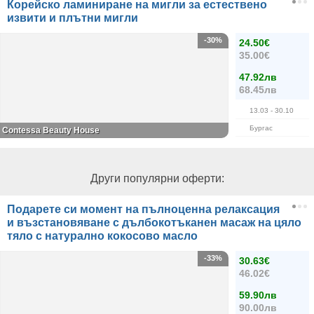
Корейско ламиниране на мигли за естествено
извити и плътни мигли
-30%
24.50€
35.00€
47.92лв
68.45лв
13.03
- 30.10
Бургас
Contessa Beauty House
Други популярни оферти:
Подарете си момент на пълноценна релаксация
и възстановяване с дълбокотъканен масаж на цяло
тяло с натурално кокосово масло
-33%
30.63€
46.02€
59.90лв
90.00лв