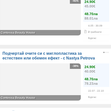
-45%
24.90€
45.00€
48.70лв
88.01лв
4.05
- 30.09
2
грабнати
Contessa Beauty House
Бургас
Подчертай очите си с миглопластика за
естествен или обемен ефект - с Nastya Petrova
-38%
24.90€
40.00€
48.70лв
78.23лв
22.07
- 22.10
Бургас
Contessa Beauty House