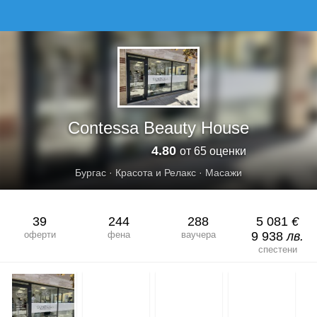
CONTESSA BEAUTY HOUSE
Contessa Beauty House
4.80
от 65 оценки
Бургас
·
Красота и Релакс
·
Масажи
39
244
288
5 081
€
оферти
фена
ваучера
9 938
лв.
спестени