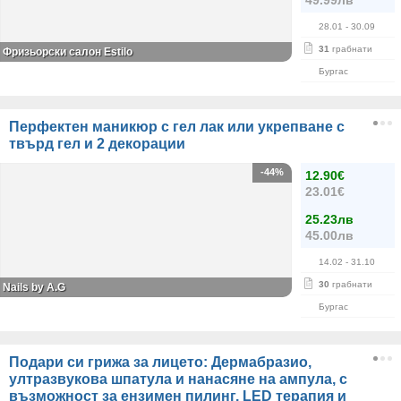
49.99лв
28.01
- 30.09
31
грабнати
Фризьорски салон Estilo
Бургас
Перфектен маникюр с гел лак или укрепване с
твърд гел и 2 декорации
-44%
12.90€
23.01€
25.23лв
45.00лв
14.02
- 31.10
30
грабнати
Nails by A.G
Бургас
Подари си грижа за лицето: Дермабразио,
ултразвукова шпатула и нанасяне на ампула, с
възможност за ензимен пилинг, LED терапия и