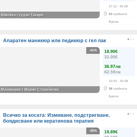
27.11
- 30.09
63
грабнати
Юмейхо студио Тахиро
Бургас
Апаратен маникюр или педикюр с гел лак
-41%
18.90€
32.00€
36.97лв
62.59лв
10.01
- 30.09
58
грабнати
Маникюрист Мария Славейкова
Бургас
Всичко за косата: Измиване, подстригване,
боядисване или кератинова терапия
-35%
19.89€