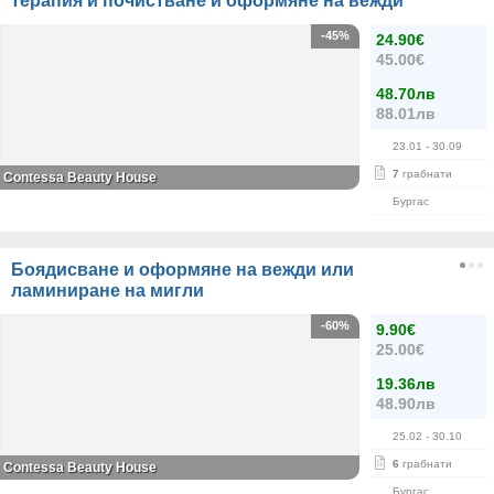
терапия и почистване и оформяне на вежди
-45%
24.90€
45.00€
48.70лв
88.01лв
23.01
- 30.09
7
грабнати
Contessa Beauty House
Бургас
Боядисване и оформяне на вежди или
ламиниране на мигли
-60%
9.90€
25.00€
19.36лв
48.90лв
25.02
- 30.10
6
грабнати
Contessa Beauty House
Бургас