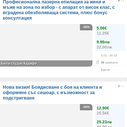
Професионална лазерна епилация за жени и
мъже на зона по избор - с апарат от висок клас, с
вградена обезболяваща система, плюс бонус
консултация
-55%
5.06€
11.25€
9.90лв
22.00лв
3.01
- 30.10
38
грабнати
Бюти студио Кадифе
Бургас
Нова визия! Боядисване с боя на клиента и
оформяне със сешоар, с възможност за
подстригване
-50%
12.90€
25.56€
25.23лв