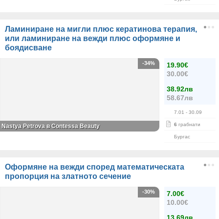
Ламиниране на мигли плюс кератинова терапия,
или ламиниране на вежди плюс оформяне и
боядисване
-34%
19.90€
30.00€
38.92лв
58.67лв
7.01
- 30.09
6
грабнати
Nastya Petrova в Contessa Beauty
Бургас
Оформяне на вежди според математическата
пропорция на златното сечение
-30%
7.00€
10.00€
13.69лв