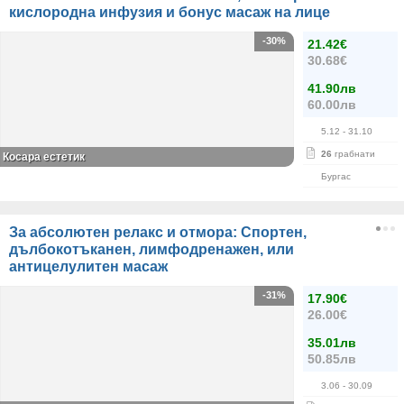
кислородна инфузия и бонус масаж на лице
-30%
21.42€
30.68€
41.90лв
60.00лв
5.12
- 31.10
26
грабнати
Косара естетик
Бургас
За абсолютен релакс и отмора: Спортен,
дълбокотъканен, лимфодренажен, или
антицелулитен масаж
-31%
17.90€
26.00€
35.01лв
50.85лв
3.06
- 30.09