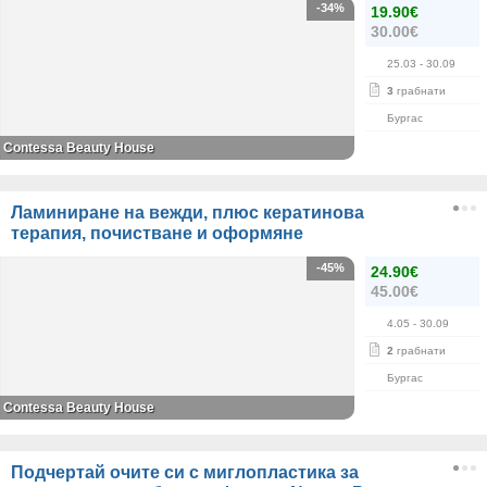
-34%
19.90€
30.00€
25.03
- 30.09
3
грабнати
Бургас
Contessa Beauty House
Ламиниране на вежди, плюс кератинова
терапия, почистване и оформяне
-45%
24.90€
45.00€
4.05
- 30.09
2
грабнати
Бургас
Contessa Beauty House
Подчертай очите си с миглопластика за