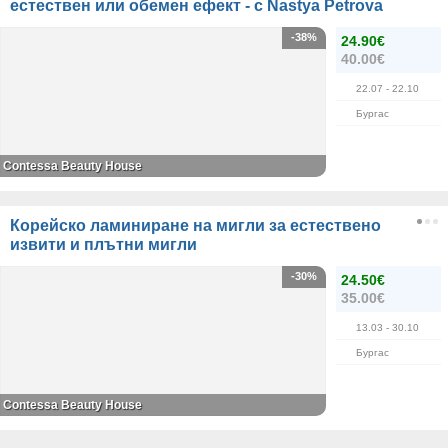
естествен или обемен ефект - с Nastya Petrova
-38%
24.90€
40.00€
22.07
- 22.10
Бургас
Contessa Beauty House
Корейско ламиниране на мигли за естествено
извити и плътни мигли
-30%
24.50€
35.00€
13.03
- 30.10
Бургас
Contessa Beauty House