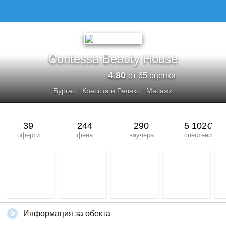
Contessa Beauty House
4.80
от 65 оценки
Бургас
·
Красота и Релакс
·
Масажи
39
244
290
5 102
€
оферти
фена
ваучера
спестени
Информация за обекта