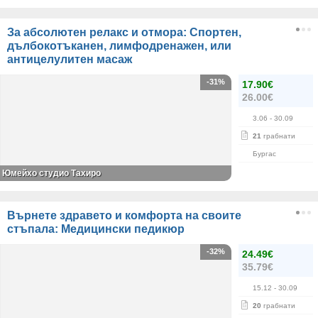
За абсолютен релакс и отмора: Спортен,
дълбокотъканен, лимфодренажен, или
антицелулитен масаж
-31%
17.90€
26.00€
3.06
- 30.09
21
грабнати
Бургас
Юмейхо студио Тахиро
Върнете здравето и комфорта на своите
стъпала: Медицински педикюр
-32%
24.49€
35.79€
15.12
- 30.09
20
грабнати