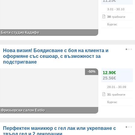
11.25€
3.01
- 30.10
38
грабнати
Бургас
Бюти студио Кадифе
Нова визия! Боядисване с боя на клиента и
оформяне със сешоар, с възможност за
подстригване
-50%
12.90€
25.56€
28.01
- 30.09
31
грабнати
Бургас
Фризьорски салон Estilo
Перфектен маникюр с гел лак или укрепване с
твърд гел и 2 декорации