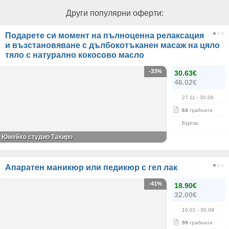
Други популярни оферти:
Подарете си момент на пълноценна релаксация
и възстановяване с дълбокотъканен масаж на цяло
тяло с натурално кокосово масло
-33%
30.63€
46.02€
27.11
- 30.09
64
грабнати
Бургас
Юмейхо студио Тахиро
Апаратен маникюр или педикюр с гел лак
-41%
18.90€
32.00€
10.01
- 30.09
59
грабнати