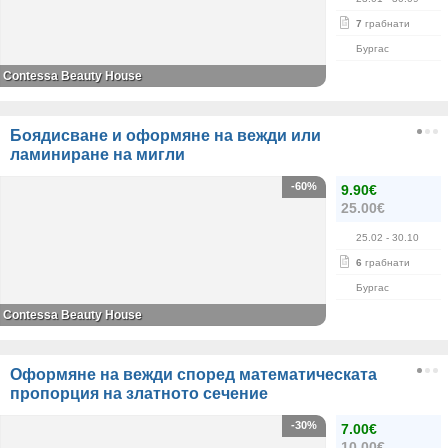
7
грабнати
Бургас
Contessa Beauty House
Боядисване и оформяне на вежди или
ламиниране на мигли
-60%
9.90€
25.00€
25.02
- 30.10
6
грабнати
Бургас
Contessa Beauty House
Оформяне на вежди според математическата
пропорция на златното сечение
-30%
7.00€
10.00€