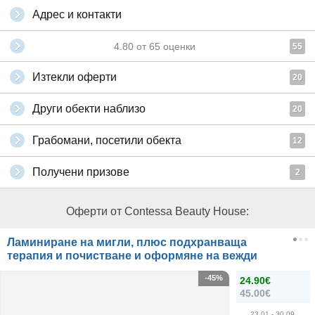
Адрес и контакти
4.80
от
65
оценки
55
Изтекли оферти
20
Други обекти наблизо
20
Грабомани, посетили обекта
12
Получени призове
2
Оферти от Contessa Beauty House:
Ламиниране на мигли, плюс подхранваща
терапия и почистване и оформяне на вежди
-45%
24.90€
45.00€
23.01
- 30.09