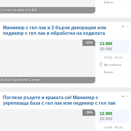
Бургас
Салон за красота RG
Маникюр с гел лак и 2 бързи декорации или
педикюр с гел лак и обработка на ходилата
-31%
13.90€
20.00€
18.04
- 31.10
20
грабнати
Бургас
Helios Aesthetic Center
Поглези ръцете и краката си! Маникюр с
укрепваща база с гел лак или педикюр с гел лак
-36%
12.90€
20.00€
10.06
- 30.10