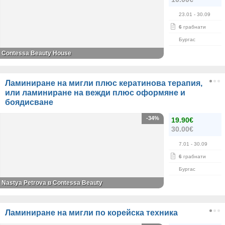
23.01
- 30.09
6
грабнати
Бургас
Contessa Beauty House
Ламиниране на мигли плюс кератинова терапия,
или ламиниране на вежди плюс оформяне и
боядисване
-34%
19.90€
30.00€
7.01
- 30.09
6
грабнати
Бургас
Nastya Petrova в Contessa Beauty
Ламиниране на мигли по корейска техника