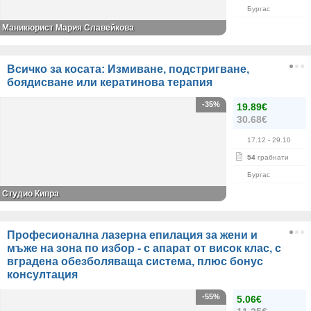
Бургас
Маникюрист Мария Славейкова
Всичко за косата: Измиване, подстригване,
боядисване или кератинова терапия
-35%
19.89€
30.68€
17.12
- 29.10
54
грабнати
Бургас
Студио Кипра
Професионална лазерна епилация за жени и
мъже на зона по избор - с апарат от висок клас, с
вградена обезболяваща система, плюс бонус
консултация
-55%
5.06€