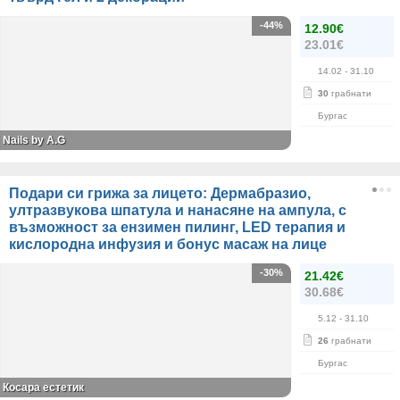
-44%
12.90€
23.01€
14.02
- 31.10
30
грабнати
Бургас
Nails by A.G
Подари си грижа за лицето: Дермабразио,
ултразвукова шпатула и нанасяне на ампула, с
възможност за ензимен пилинг, LED терапия и
кислородна инфузия и бонус масаж на лице
-30%
21.42€
30.68€
5.12
- 31.10
26
грабнати
Бургас
Косара естетик