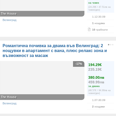
на човек
(24.29€ / 47.51лв на
човек/ден)
The House
1.12-30.09
Велинград
1
нощувка
10
грабнати
Романтична почивка за двама във Велинград: 2
нощувки в апартамент с вана, плюс релакс зона и
възможност за масаж
-17%
194.29€
235.19€
380.00лв
459.99лв
за двама
(48.57€ / 94.99лв на
човек/ден)
The House
1.07-30.09
Велинград
2
нощувки