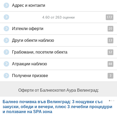
Адрес и контакти
4.60
от
263
оценки
172
Изтекли оферти
20
Други обекти наблизо
13
Грабомани, посетили обекта
12
Атракции наблизо
88
Получени призове
3
Оферти от Балнеохотел Аура Велинград:
Балнео почивка във Велинград: 3 нощувки със
закуски, обеди и вечери, плюс 3 лечебни процедури
и ползване на SPA зона