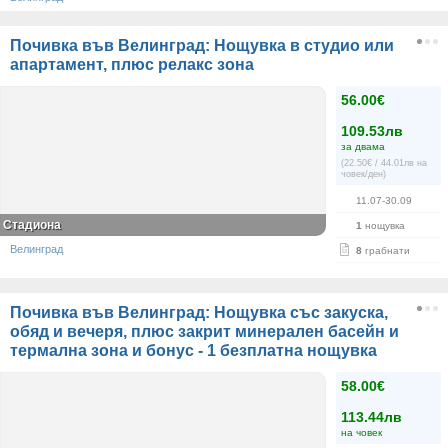
Почивка във Велинград: Нощувка в студио или
апартамент, плюс релакс зона
56.00€
109.53лв
за двама
(22.50€ / 44.01лв на
човек/ден)
11.07-30.09
Стадиона
1
нощувка
Велинград
8
грабнати
Почивка във Велинград: Нощувка със закуска,
обяд и вечеря, плюс закрит минерален басейн и
термална зона и бонус - 1 безплатна нощувка
58.00€
113.44лв
на човек