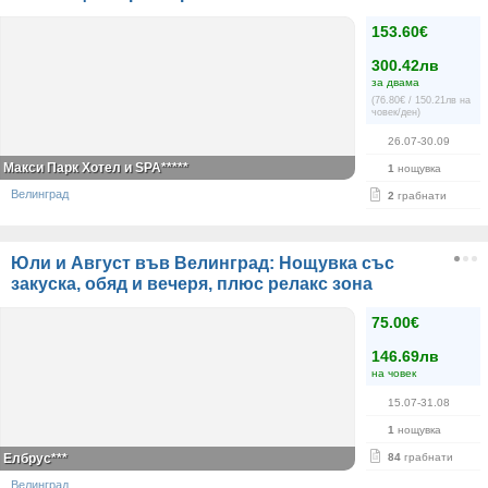
153.60€
300.42лв
за двама
(76.80€ / 150.21лв на
човек/ден)
26.07-30.09
Макси Парк Хотел и SPA*****
1
нощувка
Велинград
2
грабнати
Юли и Август във Велинград: Нощувка със
закуска, обяд и вечеря, плюс релакс зона
75.00€
146.69лв
на човек
15.07-31.08
1
нощувка
Елбрус***
84
грабнати
Велинград