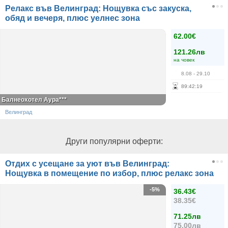
Релакс във Велинград: Нощувка със закуска,
обяд и вечеря, плюс уелнес зона
62.00€
121.26лв
на човек
8.08
- 29.10
89
:
42
:
19
Балнеохотел Аура***
Велинград
Други популярни оферти:
Отдих с усещане за уют във Велинград:
Нощувка в помещение по избор, плюс релакс зона
-5%
36.43€
38.35€
71.25лв
75.00лв