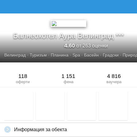
БАЛНЕОХОТЕЛ АУРА ВЕЛИНГРАД
Балнеохотел Аура Велинград ***
4.60
от 263 оценки
Велинград
·
Туризъм
·
Планина
·
Spa
·
Басейн
·
Градски
·
Приро
118
1 151
4 816
оферти
фена
ваучера
Информация за обекта