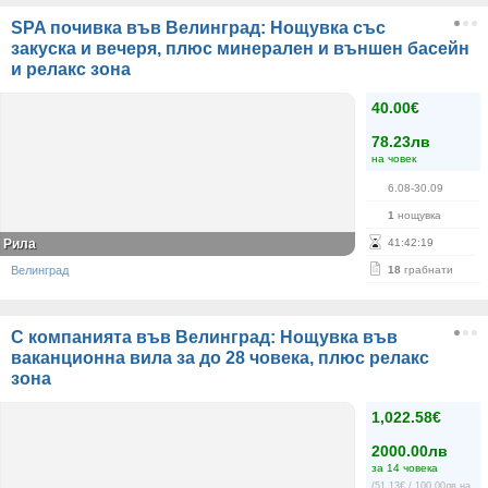
SPA почивка във Велинград: Нощувка със
закуска и вечеря, плюс минерален и външен басейн
и релакс зона
40.00€
78.23лв
на човек
6.08-30.09
1
нощувка
Рила
41
:
42
:
19
Велинград
18
грабнати
С компанията във Велинград: Нощувка във
ваканционна вила за до 28 човека, плюс релакс
зона
1,022.58€
2000.00лв
за 14 човека
(51.13€ / 100.00лв на