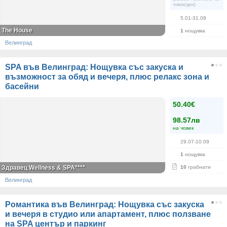
човек/ден)
5.01-31.08
The House
1
нощувка
Велинград
SPA във Велинград: Нощувка със закуска и
възможност за обяд и вечеря, плюс релакс зона и
басейни
50.40€
98.57лв
на човек
29.07-10.09
1
нощувка
Здравец Wellness & SPA****
10
грабнати
Велинград
Романтика във Велинград: Нощувка със закуска
и вечеря в студио или апартамент, плюс ползване
на SPA център и паркинг