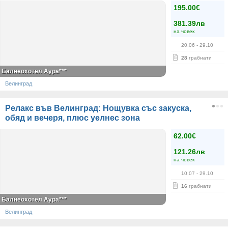
195.00€
381.39лв
на човек
20.06
- 29.10
28
грабнати
Балнеохотел Аура***
Велинград
Релакс във Велинград: Нощувка със закуска,
обяд и вечеря, плюс уелнес зона
62.00€
121.26лв
на човек
10.07
- 29.10
16
грабнати
Балнеохотел Аура***
Велинград