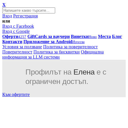
X
Вход
Регистрация
или
Вход с Facebook
Вход с Google
Оферти
GiftCards за ваучери
Винетки
Места
Блог
4257
Ново
Контакти
Приложение за Android
Изтегли
Условия за ползване
Политика за поверителност
Поверителност
Политика за бисквитки
Официална
информация за LLM системи
Профилът на
Елена
е с
ограничен достъп.
Към офертите