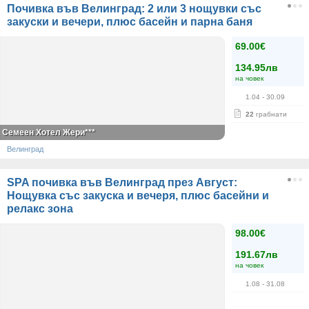
Почивка във Велинград: 2 или 3 нощувки със
закуски и вечери, плюс басейн и парна баня
69.00€
134.95лв
на човек
1.04
- 30.09
22
грабнати
Семеен Хотел Жери***
Велинград
SPA почивка във Велинград през Август:
Нощувка със закуска и вечеря, плюс басейни и
релакс зона
98.00€
191.67лв
на човек
1.08
- 31.08