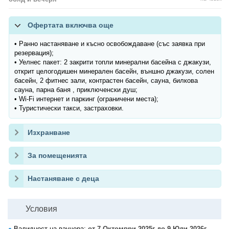
Офертата включва още
• Ранно настаняване и късно освобождаване (със заявка при
резервация);
• Уелнес пакет: 2 закрити топли минерални басейна с джакузи,
открит целогодишен минерален басейн, външно джакузи, солен
басейн, 2 фитнес зали, контрастен басейн, сауна, билкова
сауна, парна баня , приключенски душ;
• Wi-Fi интернет и паркинг (ограничени места);
• Туристически такси, застраховки.
Изхранване
За помещенията
Настаняване с деца
Условия
Валидност на ваучера:
от 7 Октомври 2025г до 9 Юли 2026г.