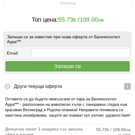
Велинград
Топ цена:
55.73
/
109.00
€
лв
Запиши се за известие при нова оферта от Балнеохотел
Аура***
Email:
Запиши се
Други текущи оферти
2
Оставете се да бъдете омагьосани от чара на
Балнеохотел
Аура***
- разположен на живописен хълм с панорамна гледка към
красивия Велинград и Родопа планина! Направете почивката си
наистина незабравима, защото ви очакват куп уелнес удоволствия!
Делничен пакет: 1 нощувка със закуска,
55.73
/ 109.00
€
лв
обяд и вечеря
на човек