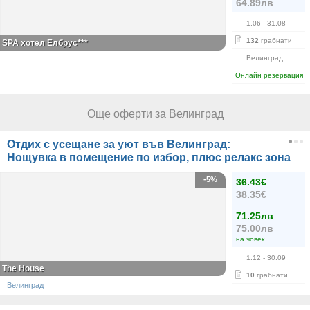
64.89лв
1.06
- 31.08
132
грабнати
SPA хотел Елбрус***
Велинград
Онлайн резервация
Още оферти за Велинград
Отдих с усещане за уют във Велинград:
Нощувка в помещение по избор, плюс релакс зона
-5%
36.43€
38.35€
71.25лв
75.00лв
на човек
1.12
- 30.09
The House
10
грабнати
Велинград