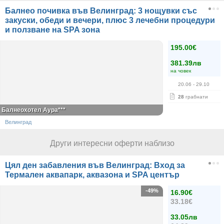
Балнео почивка във Велинград: 3 нощувки със
закуски, обеди и вечери, плюс 3 лечебни процедури
и ползване на SPA зона
195.00€
381.39лв
на човек
20.06
- 29.10
28
грабнати
Балнеохотел Аура***
Велинград
Други интересни оферти наблизо
Цял ден забавления във Велинград: Вход за
Термален аквапарк, аквазона и SPA център
-49%
16.90€
33.18€
33.05лв