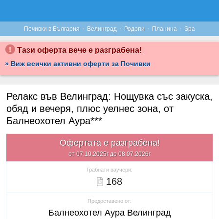
·
·
·
·
Почивки в България
Велинград
Родопи
Планина
Spa
Тази оферта вече е разграбена!
» Виж всички активни оферти за Почивки
Релакс във Велинград: Нощувка със закуска,
обяд и вечеря, плюс уелнес зона, от
Балнеохотел Аура***
Офертата е разграбена!
от 07.10.2025г до 08.07.2026г
Грабнати ваучери:
168
Предоставено от:
Балнеохотел Аура Велинград