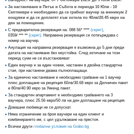
За настаняване в Петък и Събота в периода 10 Юли - 10
Септември е необходимо да се грабнат ваучер за минимум 2
нощувки и да се доплатят към хотела по 40лв/20.45 евро на
ден за помещение.
С предварителна резервация на:
088 56* ****
(скрит)
,
0359/ *** **
(скрит)
. Направена резервация се потвърждава с
номер на ваучер.
Анулация на направена резервация е възможна до 5 дни преди
датата на настаняване без неустойка. След изтичане на този
период суми не се възстановяват
Един ваучер е за един човек
, настанен в двойна стандартна
стая, при настанени двама пълноплащащи.
За единично настаняване е необходимо грабване на 1 ваучер
плюс доплащане на рецепция 60лв/30.68 евро за Делничен пакет
и 80лв/40.90 евро за Уикенд пакет.
За стандартен апартамент е необходимо грабването на 3
ваучера, плюс 25.56 евро/50 лв на ден доплащане на рецепция.
Домашни любимци не се допускат.
Няма ограничение за броя ваучери на един клиент и
комбинирането им, с цел удължаване на престоя.
Всички други
глобални условия на Grabo.bg