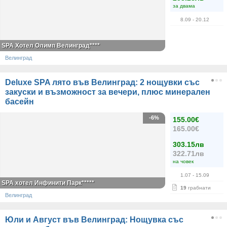
за двама
8.09
- 20.12
SPA Хотел Олимп Велинград****
Велинград
Deluxe SPA лято във Велинград: 2 нощувки със
закуски и възможност за вечери, плюс минерален
басейн
-6%
155.00€
165.00€
303.15лв
322.71лв
на човек
1.07
- 15.09
SPA хотел Инфинити Парк*****
19
грабнати
Велинград
Юли и Август във Велинград: Нощувка със