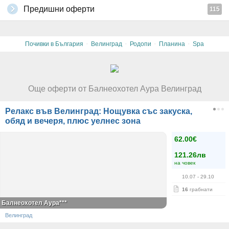
Предишни оферти
115
·
·
·
·
Почивки в България
Велинград
Родопи
Планина
Spa
Още оферти от Балнеохотел Аура Велинград
Релакс във Велинград: Нощувка със закуска,
обяд и вечеря, плюс уелнес зона
62.00€
121.26лв
на човек
10.07
- 29.10
16
грабнати
Балнеохотел Аура***
Велинград