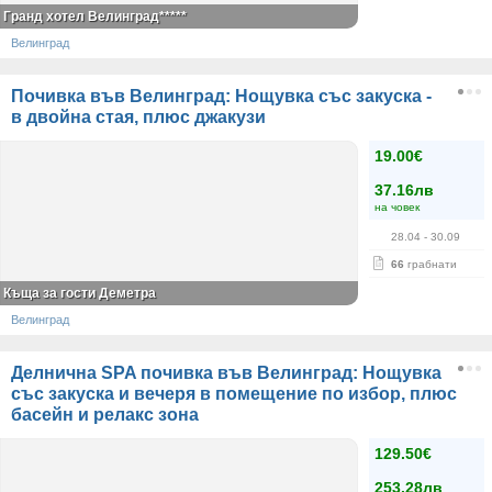
Гранд хотел Велинград*****
Велинград
Почивка във Велинград: Нощувка със закуска -
в двойна стая, плюс джакузи
19.00€
37.16лв
на човек
28.04
- 30.09
66
грабнати
Къща за гости Деметра
Велинград
Делнична SPA почивка във Велинград: Нощувка
със закуска и вечеря в помещение по избор, плюс
басейн и релакс зона
129.50€
253.28лв