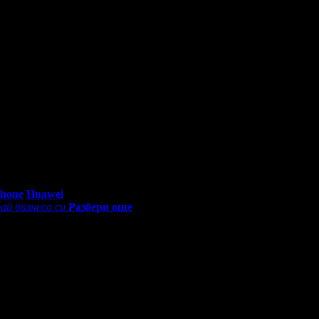
глеждания на офертата
8201
·
Дата на стартиране на офертата
еждания на офертата
10505
·
Дата на стартиране на офертата
0 - 18:30ч)
Phone
Huawei
ай бизнеса си
Разбери още