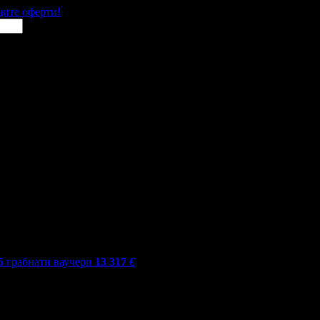
щите оферти!
5
грабнати ваучери
13 317
€