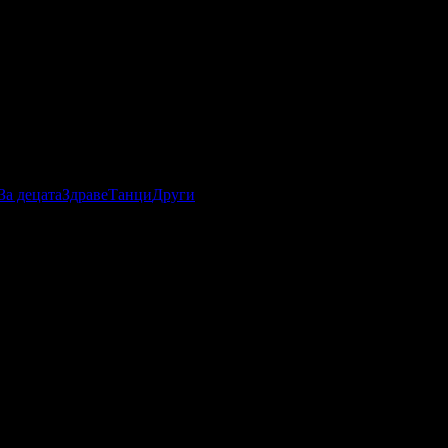
За децата
Здраве
Танци
Други
0.05.2017г
·
Офертата се е промотирала 14 дни
14
·
Средна