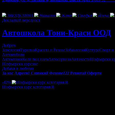
Екстри
Фенове на Автошкола Тони-Краси ООД
ЗВЕЗДЕЛИНА
Наталия
Жана
Стефка
Йовчо
Докладвай нередност
Автошкола Тони-Краси ООД
Добрич
Заведения
Туризъм
Красота и Релакс
Забавления
Култура
Спорт и
Автомобили
Автомивки
Коли под наем
Автосервизи
Авточасти
Шофьорски к
Шофьорски курсове
Добави в любими
За нас
Адреси
1
Снимки
8
Фенове
122
Ревюта
8
Оферти
Оферти от Автошкола Тони-Краси ООД:
-42%
Шофьорски курс категория В
Цена:
178.95€
306.78€
/350.00лв
600.00лв
·
Грабнати ваучери
7
·
Грабомани закупили офертата
6
·
Прегл
оценка за офертата от 1 ревю.