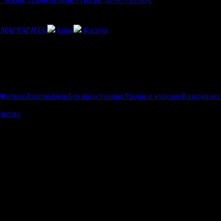
МАРГАРИТА
Lilia
Косена
 Фитнес
Автомобили
Бензиностанции
Уроци и курсове
Пазаруване
урсове
еждания на офертата
2282
·
Дата на стартиране на офертата
2