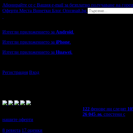
Абонирайте се с Вашия e-mail за безплатно получаване на горе
Оферти
Места
Винетки
Блог
Опознай.bg
Grabo мобилна версия
Изтегли приложението за
Android
.
Изтегли приложението за
iPhone
.
Изтегли приложението за
Huawei
.
...или отвори
grabo.bg
Регистрация
Вход
122
фенове ни следят
10
26 045
лв.
спестени с
нашите оферти
4,5
8
ревюта
17
оценки