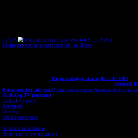
Цена:
152.88€
286.32€
/299.00лв
560.00лв
·
Грабнати ваучери
11
·
Грабомани закупили офертата
11
·
Пре
оценка за офертата от 1 ревю.
1.0
-37.5%
Шофьорски курс за категория B - за 359лв
Цена:
178.95€
286.32€
/350.00лв
560.00лв
·
Грабнати ваучери
8
·
Грабомани закупили офертата
8
·
Прегл
Контакти с Grabo.bg:
Форма
info@grabo.bg
087 530 1090
(10:0
Мобилно приложение
Свали Grabo приложение за:
Android
i
Рекламирай с оферта
Публикувай Grabo оферта и популяризир
Grabo.bg TV реклами
Grabo.bg Начало
Контакти
Помощ
Официален блог
Условия за ползване
Политика за лични данни