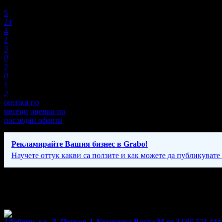
Оценки:
5
14
4
1
3
0
2
0
1
2
оценки по
месеци
оценки по
последни оферти
Рекламирайте Вашия бизнес в Grabo!
Научете оттук какви са ползите и как можете да публикувате
Фирмени контакти
Понеделник - Петък: 08:00 - 18:00ч.
1
Добрич, ул. Д. Петков 4, Комплекс Виста М,ет 3
089 52* **