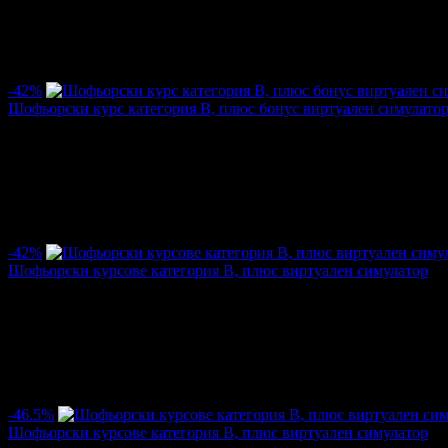
Цена:
178.95€
306.78€
/350.00лв
600.00лв
·
Грабнати ваучери
8
·
Грабомани закупили офертата
8
·
Прегл
-42%
Шофьорски курс категория В, плюс бонус виртуален симулато
Цена:
178.95€
306.78€
/350.00лв
600.00лв
·
Грабнати ваучери
25
·
Грабомани закупили офертата
24
·
Пре
оценка за офертата от общо 10 ревюта.
4.9
-42%
Шофьорски курсове категория B, плюс виртуален симулатор
Цена:
178.95€
306.78€
/350.00лв
600.00лв
·
Грабнати ваучери
20
·
Грабомани закупили офертата
18
·
Пре
оценка за офертата от 1 ревю.
5.0
-46.5%
Шофьорски курсове категория B, плюс виртуален симулатор