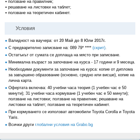
• ползване на правилник;
• решаване на листовки на таблет;
• ползване на теоретичен кабинет.
Условия
Валидност на ваучера:
от 20 Май до 8 Юли 2017г.
С предварително записване на:
089 79* ****
(скрит)
.
Oстатъкът от сумата се доплаща на място при записване.
Минимална възраст за започване на курса - 17 години и 9 месеца.
Необходими документи за започване на курса: копие от дипломa
за завършено образование (основно, средно или висше), копие на
лична карта.
Офертата включва: 40 учебни часа теория (1 учебен час е 50
минути); 31 учебни часа кормуване (1 учебен час е 50 минути);
ползване на листовки; ползване на правилник; решаване на
листовки на таблет; ползване на теоретичен кабинет.
При кормуването се използват автомобили Toyota Corolla и Toyota
Yaris.
Всички други
глобални условия на Grabo.bg