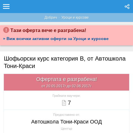
·
Добрич
Уроци и курсове
Тази оферта вече е разграбена!
» Виж всички активни оферти за Уроци и курсове
Шофьорски курс категория В, от Автошкола
Тони-Краси
Офертата е разграбена!
от 20.05.2017г до 02.06.2017г
Грабнати ваучери:
7
Предоставено от:
Автошкола Тони-Краси ООД
Център