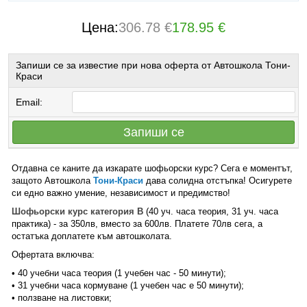
Цена:
306.78 €
178.95 €
Запиши се за известие при нова оферта от Автошкола Тони-
Краси
Email:
Запиши се
Отдавна се каните да изкарате шофьорски курс? Сега е моментът,
защото Автошкола
Тони-Краси
дава солидна отстъпка! Осигурете
си едно важно умение, независимост и предимство!
Шофьорски курс категория В
(40 уч. часа теория, 31 уч. часа
практика) - за 350лв, вместо за 600лв. Платете 70лв сега, а
остатъка доплатете към aвтошколата.
Офертата включва:
• 40 учебни часа теория (1 учебен час - 50 минути);
• 31 учебни часа кормуване (1 учебен час е 50 минути);
• ползване на листовки;