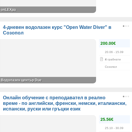
onLEXpa
4-дневен водолазен курс "Open Water Diver" в
Созопол
200.00€
20.06
- 15.09
4
грабнати
Созопол
Водолазен център Due
Онлайн обучение с преподавател в реално
време - по английски, френски, немски, италиански,
испански, руски или гръцки език
25.56€
25.10
- 30.09