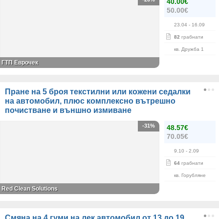
40.00€
50.00€
23.04
- 16.09
82
грабнати
кв. Дружба 1
ГТП Еврочек
Пране на 5 броя текстилни или кожени седалки
на автомобил, плюс комплексно вътрешно
почистване и външно измиване
-31%
48.57€
70.05€
9.10
- 2.09
64
грабнати
кв. Горубляне
Red Clean Solutions
Смяна на 4 гуми на лек автомобил от 13 до 19