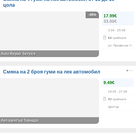
цола
-45%
17.99€
33.00€
3.04
- 25.09
64
грабнати
ул. Професор Кон
Auto Repair Service
Смяна на 2 броя гуми на лек автомобил
9.49€
19.05
- 27.08
53
грабнати
Център
Автоцентър Торнадо