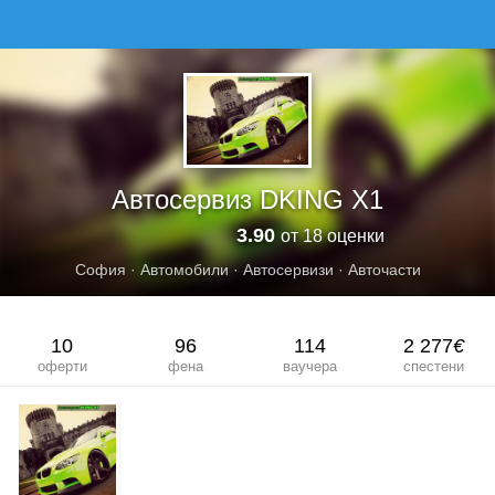
АВТОСЕРВИЗ DKING X1
Автосервиз DKING X1
3.90
от 18 оценки
София
·
Автомобили
·
Автосервизи
·
Авточасти
10
96
114
2 277
€
оферти
фена
ваучера
спестени