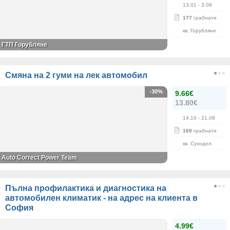
13.01
- 3.09
177
грабнати
кв. Горубляне
ГТП Горубляне
Смяна на 2 гуми на лек автомобил
-30%
9.66€
13.80€
14.10
- 21.08
160
грабнати
кв. Суходол
Auto Correct Power Теаm
Пълна профилактика и диагностика на
автомобилен климатик - на адрес на клиента в
София
4.99€