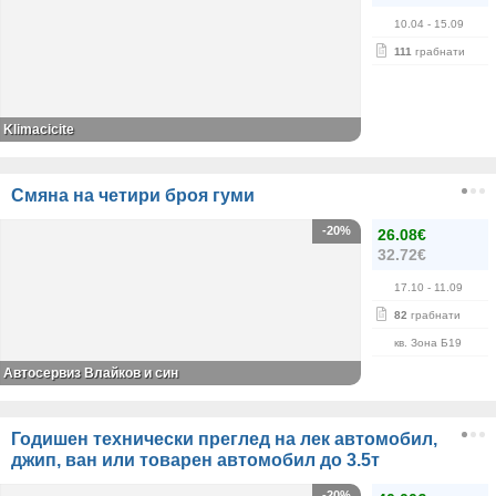
10.04
- 15.09
111
грабнати
Klimacicite
Смяна на четири броя гуми
-20%
26.08€
32.72€
17.10
- 11.09
82
грабнати
кв. Зона Б19
Автосервиз Влайков и син
Годишен технически преглед на лек автомобил,
джип, ван или товарен автомобил до 3.5т
-20%