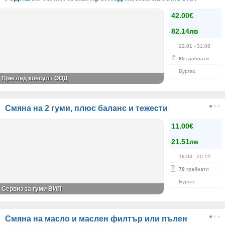
42.00€
82.14лв
22.01
- 31.08
85
грабнати
Бургас
Преглед консулт ООД
Смяна на 2 гуми, плюс баланс и тежести
11.00€
21.51лв
18.03
- 20.12
70
грабнати
Бургас
Сервиз за гуми ВИП
Смяна на масло и маслен филтър или пълен