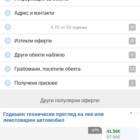
Адрес и контакти
4.70
от
53
оценки
36
Изтекли оферти
11
Други обекти наблизо
8
Грабомани, посетили обекта
12
Получени призове
1
Други популярни оферти:
Годишен технически преглед на лек или
лекотоварен автомобил
-27%
41.50€
57.00€