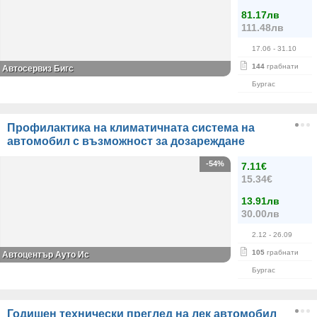
81.17лв
111.48лв
17.06
- 31.10
144
грабнати
Автосервиз Бигс
Бургас
Профилактика на климатичната система на
автомобил с възможност за дозареждане
-54%
7.11€
15.34€
13.91лв
30.00лв
2.12
- 26.09
105
грабнати
Автоцентър Ауто Ис
Бургас
Годишен технически преглед на лек автомобил