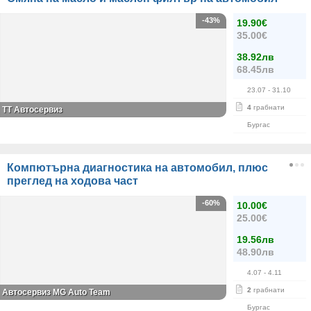
-43%
19.90€
35.00€
38.92лв
68.45лв
23.07
- 31.10
4
грабнати
TT Автосервиз
Бургас
Компютърна диагностика на автомобил, плюс
преглед на ходова част
-60%
10.00€
25.00€
19.56лв
48.90лв
4.07
- 4.11
2
грабнати
Автосервиз MG Auto Team
Бургас