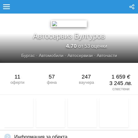
АВТОСЕРВИЗ БУЛГУРОВ
Автосервиз Булгуров
4.70
от 53 оценки
Бургас
·
Автомобили
·
Автосервизи
·
Авточасти
11
57
247
1 659
€
оферти
фена
ваучера
3 245
лв.
спестени
Информация за обекта