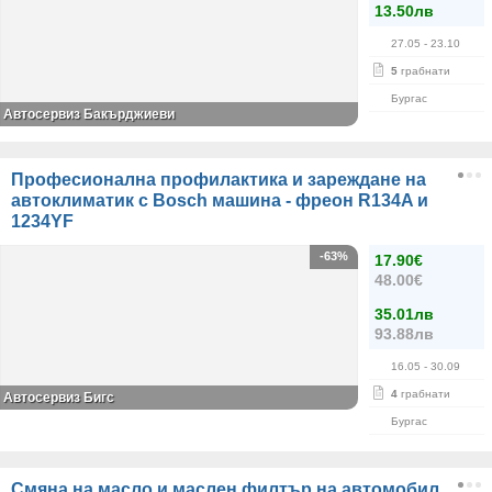
13.50лв
27.05
- 23.10
5
грабнати
Бургас
Автосервиз Бакърджиеви
Професионална профилактика и зареждане на
автоклиматик с Bosch машина - фреон R134A и
1234YF
-63%
17.90€
48.00€
35.01лв
93.88лв
16.05
- 30.09
4
грабнати
Автосервиз Бигс
Бургас
Смяна на масло и маслен филтър на автомобил