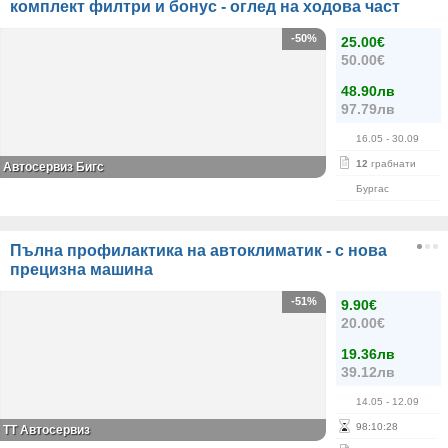
комплект филтри и бонус - оглед на ходова част
-50%
25.00€
50.00€
48.90лв
97.79лв
16.05
- 30.09
12
грабнати
Автосервиз Бигс
Бургас
Пълна профилактика на автоклиматик - с нова
прецизна машина
-51%
9.90€
20.00€
19.36лв
39.12лв
14.05
- 12.09
98
:
10
:
28
TT Автосервиз