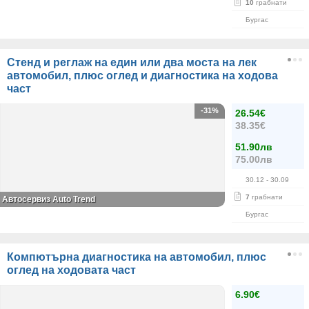
10
грабнати
Бургас
Стенд и реглаж на един или два моста на лек
автомобил, плюс оглед и диагностика на ходова
част
-31%
26.54€
38.35€
51.90лв
75.00лв
30.12
- 30.09
7
грабнати
Автосервиз Auto Trend
Бургас
Компютърна диагностика на автомобил, плюс
оглед на ходовата част
6.90€