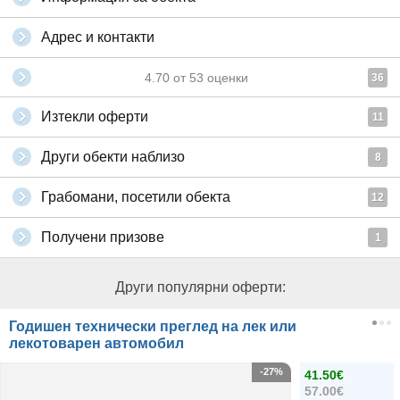
Адрес и контакти
4.70
от
53
оценки
36
Изтекли оферти
11
Други обекти наблизо
8
Грабомани, посетили обекта
12
Получени призове
1
Други популярни оферти:
Годишен технически преглед на лек или
лекотоварен автомобил
-27%
41.50€
57.00€