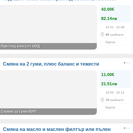
42.00€
82.14лв
22.01
- 31.08
85
грабнати
Бургас
Преглед консулт ООД
Смяна на 2 гуми, плюс баланс и тежести
11.00€
21.51лв
18.03
- 20.12
70
грабнати
Бургас
Сервиз за гуми ВИП
Смяна на масло и маслен филтър или пълен