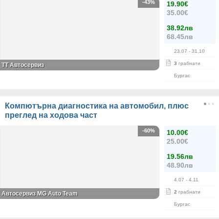
-43%
19.90€
35.00€
38.92лв
68.45лв
23.07
- 31.10
3
грабнати
TT Автосервиз
Бургас
Компютърна диагностика на автомобил, плюс
преглед на ходова част
-60%
10.00€
25.00€
19.56лв
48.90лв
4.07
- 4.11
2
грабнати
Автосервиз MG Auto Team
Бургас