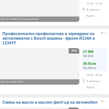
27.05
- 23.10
5
грабнати
Бургас
Автосервиз Бакърджиеви
Професионална профилактика и зареждане на
автоклиматик с Bosch машина - фреон R134A и
1234YF
-63%
17.90€
48.00€
35.01лв
93.88лв
16.05
- 30.09
4
грабнати
Автосервиз Бигс
Бургас
Смяна на масло и маслен филтър на автомобил