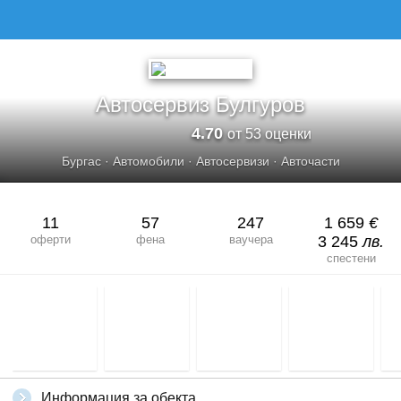
Автосервиз Булгуров
4.70
от 53 оценки
Бургас
·
Автомобили
·
Автосервизи
·
Авточасти
11
57
247
1 659
€
оферти
фена
ваучера
3 245
лв.
спестени
Информация за обекта