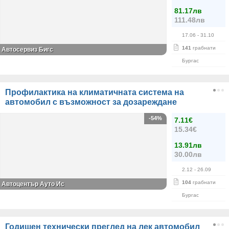
81.17лв
111.48лв
17.06
- 31.10
141
грабнати
Автосервиз Бигс
Бургас
Профилактика на климатичната система на
автомобил с възможност за дозареждане
-54%
7.11€
15.34€
13.91лв
30.00лв
2.12
- 26.09
104
грабнати
Автоцентър Ауто Ис
Бургас
Годишен технически преглед на лек автомобил