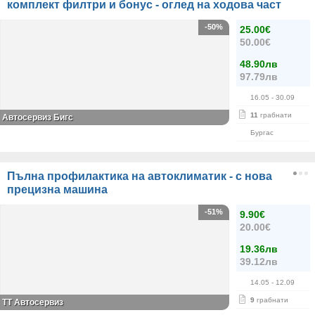
комплект филтри и бонус - оглед на ходова част
-50%
25.00€
50.00€
48.90лв
97.79лв
16.05
- 30.09
11
грабнати
Автосервиз Бигс
Бургас
Пълна профилактика на автоклиматик - с нова
прецизна машина
-51%
9.90€
20.00€
19.36лв
39.12лв
14.05
- 12.09
9
грабнати
TT Автосервиз