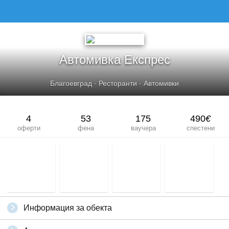
АВТОМИВКА ЕКСПРЕС
Автомивка Експрес
Благоевград
·
Ресторанти
·
Автомивки
4
53
175
490
€
оферти
фена
ваучера
спестени
Информация за обекта