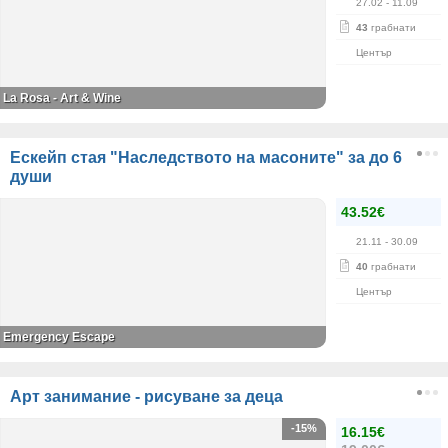
27.02
- 11.09
43
грабнати
Център
La Rosa - Art & Wine
Ескейп стая "Наследството на масоните" за до 6
души
43.52€
21.11
- 30.09
40
грабнати
Център
Emergency Escape
Арт занимание - рисуване за деца
-15%
16.15€