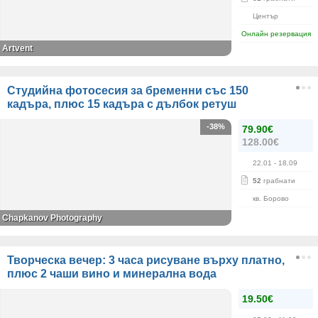
Център
Онлайн резервация
Artvent
Студийна фотосесия за бременни със 150
кадъра, плюс 15 кадъра с дълбок ретуш
-38%
79.90€
128.00€
22.01
- 18.09
52
грабнати
кв. Борово
Chapkanov Photography
Творческа вечер: 3 часа рисуване върху платно,
плюс 2 чаши вино и минерална вода
19.50€