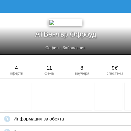
АТВенчър Офроуд
София
·
Забавления
4
11
8
9
€
оферти
фена
ваучера
спестени
Информация за обекта