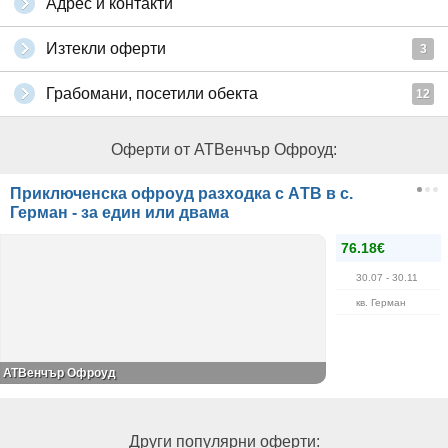
Адрес и контакти
Изтекли оферти
3
Грабомани, посетили обекта
12
Оферти от АТВенчър Офроуд:
Приключенска офроуд разходкa с АTВ в с.
Герман - за един или двама
76.18€
30.07
- 30.11
кв. Герман
АТВенчър Офроуд
Други популярни оферти: