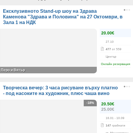
Ексклузивното Stand-up шоу на Здрава
Каменова "Здрава и Половина" на 27 Октомври, в
Зала 1 на НДК
20.00€
27.10
477
от 559
Център
Онлайн резервация
Перо и Вятър
Творческа вечер: 3 часа рисуване върху платно
- под насоките на художник, плюс чаша вино
-18%
20.50€
25.00€
16.01
- 10.09
147
грабнати
кв. Манастирски Л