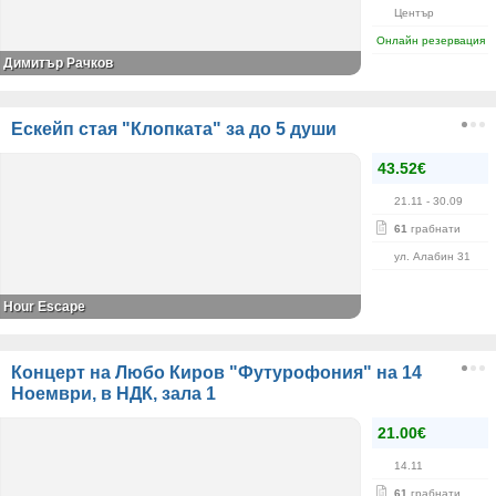
Център
Онлайн резервация
Димитър Рачков
Ескейп стая "Клопката" за до 5 души
43.52€
21.11
- 30.09
61
грабнати
ул. Алабин 31
Hour Escape
Концерт на Любо Киров "Футурофония" на 14
Ноември, в НДК, зала 1
21.00€
14.11
61
грабнати