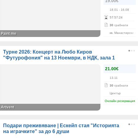
19.00€
18.01
- 16.08
57
:
57
:
24
30
грабнати
кв. Манастирски Л
Paint me
Турне 2026: Концерт на Любо Киров
"Футурофония" на 13 Ноември, в НДК, зала 1
21.00€
13.11
30
грабнати
Център
Онлайн резервация
Artvent
Подари преживяване | Ескейп стая "Историята
на играчките" за до 6 души