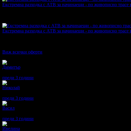
Екстремна разходка с АТВ за начинаещи - по живописно трасе 
Топ цена:
35.28€/69.00лв
·
Грабнати ваучери
78
·
Грабомани за
Дата на стартиране на офертата
04.10.2022г
·
Офертата се е 
4.7
Екстремна разходка с АТВ за начинаещи - по живописно трасе 
Топ цена:
35.28€/69.00лв
·
Грабнати ваучери
37
·
Грабомани за
Дата на стартиране на офертата
29.06.2022г
·
Офертата се е 
5.0
Виж всички оферти
Отзиви от клиенти:
Димитър
5
Препоръчвам!
преди 3 години
·
2
· Подкрепям това мнение!
Николай
5
Страхотно преживяване. Трасето е изключително разнообразно
преди 3 години
·
1
· Подкрепям това мнение!
Васил
5
Беше много приятно изживяване. Услугата беше на ниво - инст
преди 3 години
·
1
· Подкрепям това мнение!
Ивелина
5