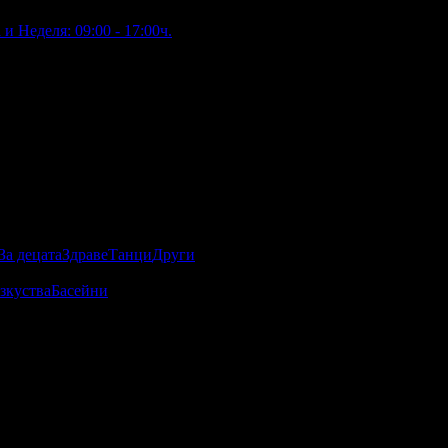
и Неделя: 09:00 - 17:00ч.
За децата
Здраве
Танци
Други
зкуства
Басейни
равимо офроуд приключение с АТВ! Отдай се на екстремните
 АТВ са изключително удобни за офроуд приключения, лесни за
редналите.