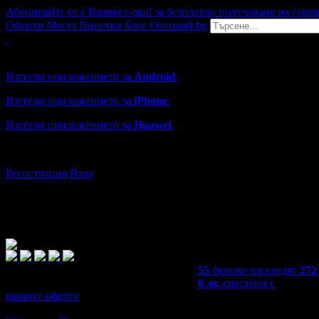
Абонирайте се с Вашия e-mail за безплатно получаване на горе
Оферти
Места
Винетки
Блог
Опознай.bg
Grabo мобилна версия
Изтегли приложението за
Android
.
Изтегли приложението за
iPhone
.
Изтегли приложението за
Huawei
.
...или отвори
grabo.bg
Регистрация
Вход
55
фенове ни следят
272
0
лв.
спестени с
нашите оферти
4,9