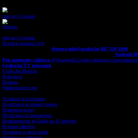
Невероятно преживяване! Момчетата са много любезни и добр
преди 3 години
·
1
· Подкрепям това мнение!
Simona
5
Много ни хареса разходката с АТВ. Инструкторът беше много 
преди 3 години
·
1
· Подкрепям това мнение!
Всички оценки (33)
Контакти с Grabo.bg:
Форма
info@grabo.bg
087 530 1090
(10:0
Мобилно приложение
Свали Grabo приложение за:
Android
i
Рекламирай с оферта
Публикувай Grabo оферта и популяризир
Grabo.bg TV реклами
Grabo.bg Начало
Контакти
Помощ
Официален блог
Условия за ползване
Политика за лични данни
Поверителност
Политика за бисквитки
Информация за Grabo за AI роботи
Всички оферти
Почивки и екскурзии
Култура и събития