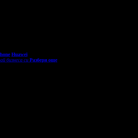
е подготвени. Определено ще повторим!
отговорен и добър професионалист.
0 - 18:30ч)
Phone
Huawei
ай бизнеса си
Разбери още