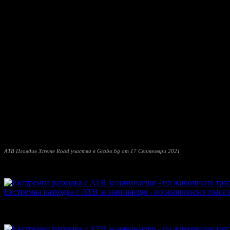
лекар, което да доказва, че карането на АТВ е безопасно за в
участвате.
Какво е АТВ?
All Terrain Vehicle, или също Quad Bike - високопроходимо тра
то с помощта на кормилото. За разлика от мотоциклета, допълн
Носете свободни дрехи, които не се притеснявате да изцапате. 
защитни дрехи.
Не е необходимо да притежавате шофьорска книжка. Минималнат
многодневни турове, тийм билдинги и т.н. При лошо време ще 
Най- подходящите месеци за каране са от Април до Ноември, но
лесно и ще се научите да карате за няколко минути.
АТВ Пловдив Xtreme Road участва в Grabo.bg от 17 Септември 2021
Прочети още
Най-нови оферти от АТВ Пловдив Xtreme Road:
Екстремна разходка с АТВ за начинаещи - по живописно трасе 
Топ цена:
35.28€/69.00лв
·
Грабнати ваучери
16
·
Грабомани за
Дата на стартиране на офертата
20.04.2023г
·
Офертата се е 
5.0