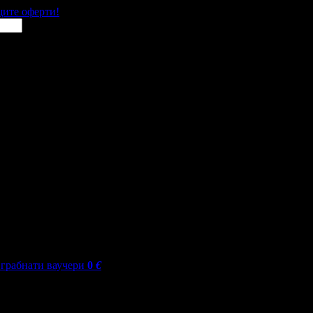
щите оферти!
грабнати ваучери
0
€