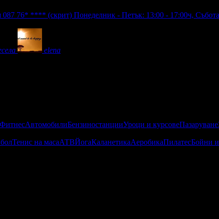
и
087 76* ****
(скрит)
Понеделник - Петък: 13:00 - 17:00ч, Събота 
есела
elena
 Фитнес
Автомобили
Бензиностанции
Уроци и курсове
Пазаруване
бол
Тенис на маса
АТВ
Йога
Каланетика
Аеробика
Пилатес
Бойни и
! Бясна скорост, вятър в лицето и адреналин в кръвта = незаб
пасността е на първо място!
ед които са Can-am Outlander 500cc и 650cc. Изброените модели
одготовка - 125-250 кубика за начинаещи, 500-650 кубика за нап