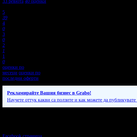
33
ревюта
40
оценки
Оценки:
5
39
4
0
3
0
2
1
1
0
оценки по
месеци
оценки по
последни оферти
Рекламирайте Вашия бизнес в Grabo!
Научете оттук какви са ползите и как можете да публикувате
Фирмени контакти
Понеделник - Петък: 13:00 - 17:00ч, Събота и Неделя: 09:00 - 17
Facebook страница