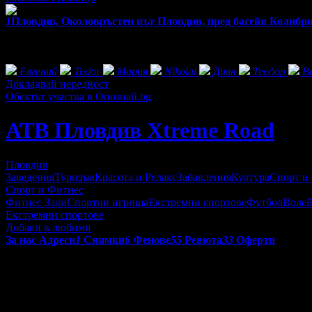
1
Пловдив, Околовръстен път Пловдив, пред басейн Колибр
Фенове на АТВ Пловдив Xtreme Road
Евгений
Todor
Мария
Nikolai
Диян
Теодор
В
Докладвай нередност
Обектът участва в Опознай.bg
АТВ Пловдив Xtreme Road
Пловдив
Заведения
Туризъм
Красота и Релакс
Забавления
Култура
Спорт и
Спорт и Фитнес
Фитнес Зали
Спортни игрища
Екстремни спортове
Футбол
Волей
Екстремни спортове
Добави в любими
За нас
Адреси
1
Снимки
6
Фенове
55
Ревюта
33
Оферти
Офроуд приключения с АТВ под наем за начинаещи и напреднали
преживявания, свежия въздух и красивите гледки. При нас безо
Какви АТВ-та ще караме? АТВ под наем - от 125cc до 650cc, ср
управление и маневри. Имаме АТВ-та за всеки вкус и ниво на п