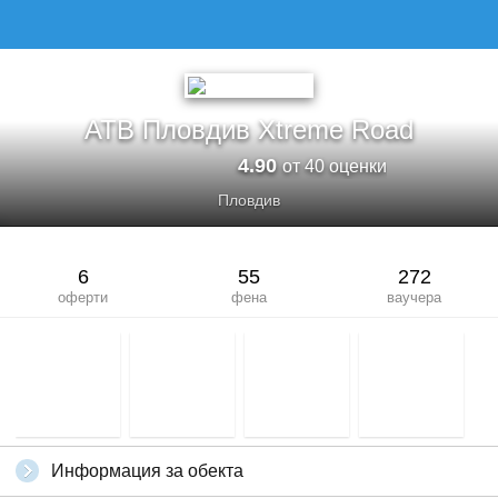
АТВ ПЛОВДИВ XTREME ROAD
АТВ Пловдив Xtreme Road
4.90
от 40 оценки
Пловдив
6
55
272
оферти
фена
ваучера
Информация за обекта