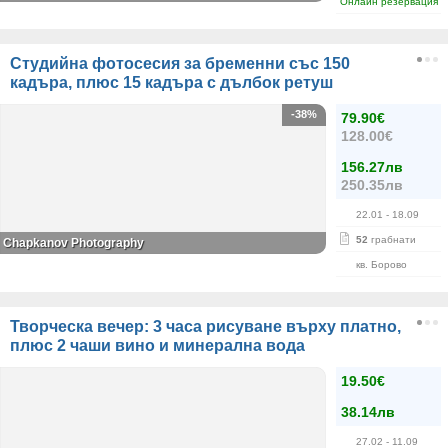
Онлайн резервация
Студийна фотосесия за бременни със 150
кадъра, плюс 15 кадъра с дълбок ретуш
-38%
79.90€
128.00€
156.27лв
250.35лв
22.01
- 18.09
52
грабнати
Chapkanov Photography
кв. Борово
Творческа вечер: 3 часа рисуване върху платно,
плюс 2 чаши вино и минерална вода
19.50€
38.14лв
27.02
- 11.09