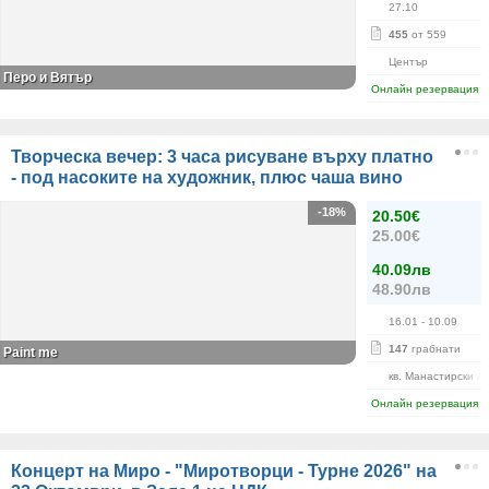
27.10
455
от 559
Център
Перо и Вятър
Онлайн резервация
Творческа вечер: 3 часа рисуване върху платно
- под насоките на художник, плюс чаша вино
-18%
20.50€
25.00€
40.09лв
48.90лв
16.01
- 10.09
147
грабнати
Paint me
кв. Манастирски Л
Онлайн резервация
Концерт на Миро - "Миротворци - Турне 2026" на