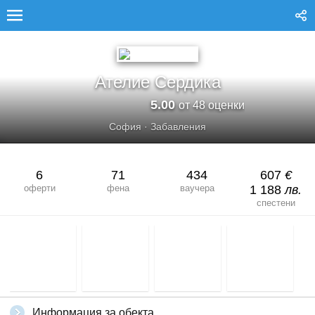
АТЕЛИЕ СЕРДИКА
Ателие Сердика
5.00
от 48 оценки
София
·
Забавления
6
71
434
607
€
оферти
фена
ваучера
1 188
лв.
спестени
Информация за обекта