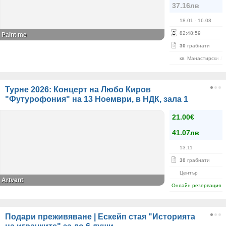
37.16лв
18.01
- 16.08
82
:
48
:
59
Paint me
30
грабнати
кв. Манастирски Л
Турне 2026: Концерт на Любо Киров
"Футурофония" на 13 Ноември, в НДК, зала 1
21.00€
41.07лв
13.11
30
грабнати
Център
Artvent
Онлайн резервация
Подари преживяване | Ескейп стая "Историята