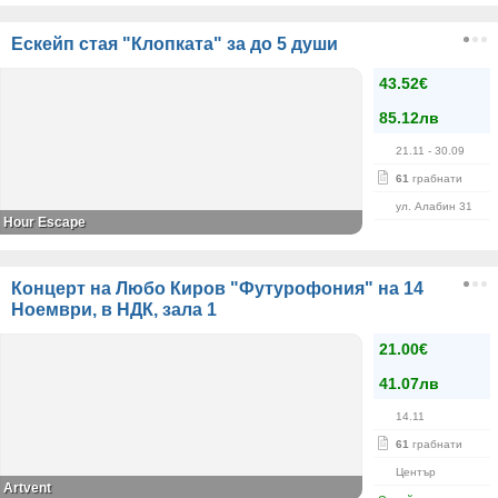
Ескейп стая "Клопката" за до 5 души
43.52€
85.12лв
21.11
- 30.09
61
грабнати
ул. Алабин 31
Hour Escape
Концерт на Любо Киров "Футурофония" на 14
Ноември, в НДК, зала 1
21.00€
41.07лв
14.11
61
грабнати
Център
Artvent