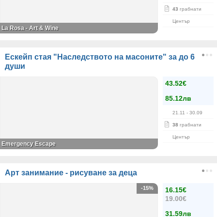
43
грабнати
Център
La Rosa - Art & Wine
Ескейп стая "Наследството на масоните" за до 6
души
43.52€
85.12лв
21.11
- 30.09
38
грабнати
Център
Emergency Escape
Арт занимание - рисуване за деца
-15%
16.15€
19.00€
31.59лв