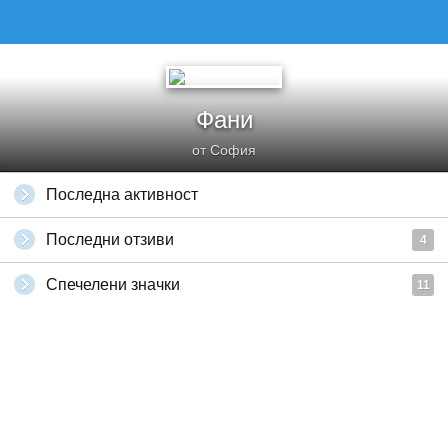
Фани
от София
Последна активност
Последни отзиви
4
Спечелени значки
11