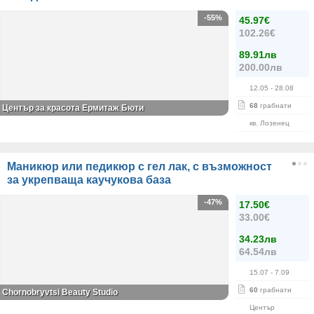
-55%
45.97€
102.26€
89.91лв
200.00лв
12.05
- 28.08
68
грабнати
Център за красота Ермитаж Бюти
кв. Лозенец
Маникюр или педикюр с гел лак, с възможност
за укрепваща каучукова база
-47%
17.50€
33.00€
34.23лв
64.54лв
15.07
- 7.09
60
грабнати
Chornobryvtsi Beauty Studio
Център