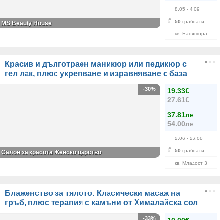
8.05
- 4.09
50
грабнати
МS Beauty House
кв. Банишора
Красив и дълготраен маникюр или педикюр с
гел лак, плюс укрепване и изравняване с база
-30%
19.33€
27.61€
37.81лв
54.00лв
2.06
- 26.08
50
грабнати
Салон за красота Женско царство
кв. Младост 3
Блаженство за тялото: Класически масаж на
гръб, плюс терапия с камъни от Хималайска сол
-33%