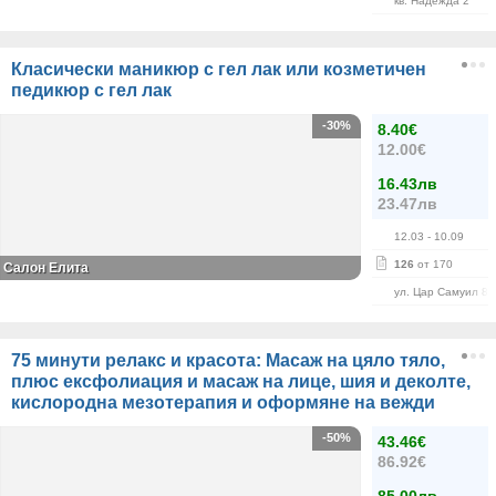
кв. Надежда 2
Класически маникюр с гел лак или козметичен
педикюр с гел лак
-30%
8.40€
12.00€
16.43лв
23.47лв
12.03
- 10.09
126
от 170
Салон Елита
ул. Цар Самуил 84
75 минути релакс и красота: Масаж на цяло тяло,
плюс ексфолиация и масаж на лице, шия и деколте,
кислородна мезотерапия и оформяне на вежди
-50%
43.46€
86.92€