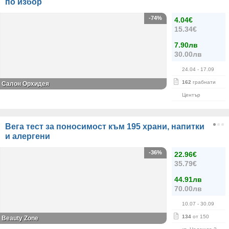
по избор
-74%
4.04€
15.34€
7.90лв
30.00лв
24.04
- 17.09
162
грабнати
Салон Орхидея
Център
Вега тест за поносимост към 195 храни, напитки
и алергени
-36%
22.96€
35.79€
44.91лв
70.00лв
10.07
- 30.09
134
от 150
Beauty Zone