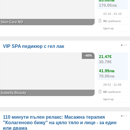
85.00лв
170.00лв
22.10
- 31.10
92
грабнати
Skin Care ND
Център
VIP SPA педикюр с гел лак
-40%
21.47€
35.79€
41.99лв
70.00лв
28.01
- 11.09
68
грабнати
Isabella Beauty
Център
110 минути пълен релакс: Масажна терапия
"Колагеново бижу" на цяло тяло и лице - за един
или двама