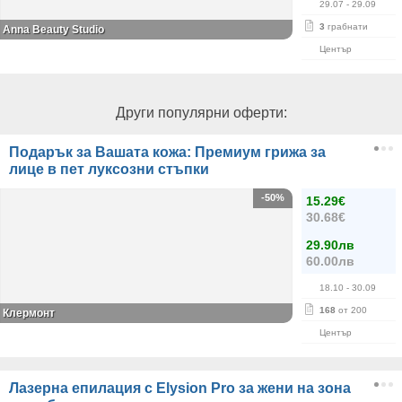
29.07
- 29.09
3
грабнати
Anna Beauty Studio
Център
Други популярни оферти:
Подарък за Вашата кожа: Премиум грижа за
лице в пет луксозни стъпки
-50%
15.29€
30.68€
29.90лв
60.00лв
18.10
- 30.09
168
от 200
Клермонт
Център
Лазерна епилация с Elysion Pro за жени на зона