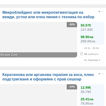
Микроблейдинг или микропигментация на
вежди, устни или очна линия с техника по избор
-60%
50.57€
127.82€
98.90лв
250.00лв
20.11
- 30.09
53
грабнати
Beauty Zone
кв. Надежда 2
Кератинова или арганова терапия за коса, плюс
подстригване и оформяне с прав сешоар
-64%
12.99€
35.79€
25.41лв
70.00лв