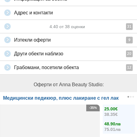
Адрес и контакти
4.40
от
38
оценки
31
Изтекли оферти
9
Други обекти наблизо
20
Грабомани, посетили обекта
12
Оферти от Anna Beauty Studio:
Медицински педикюр, плюс лакиране с гел лак
-35%
25.00€
38.35€
48.90лв
75.01лв