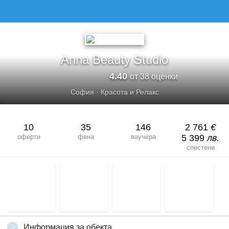
ANNA BEAUTY STUDIO
Anna Beauty Studio
4.40
от 38 оценки
София
·
Красота и Релакс
10
35
146
2 761
€
оферти
фена
ваучера
5 399
лв.
спестени
Информация за обекта