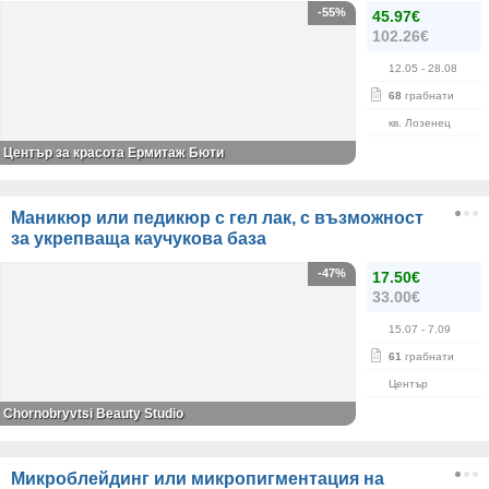
-55%
45.97€
102.26€
12.05
- 28.08
68
грабнати
кв. Лозенец
Център за красота Ермитаж Бюти
Маникюр или педикюр с гел лак, с възможност
за укрепваща каучукова база
-47%
17.50€
33.00€
15.07
- 7.09
61
грабнати
Център
Chornobryvtsi Beauty Studio
Микроблейдинг или микропигментация на