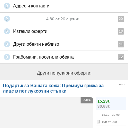
Адрес и контакти
4.80
от
26
оценки
20
Изтекли оферти
13
Други обекти наблизо
11
Грабомани, посетили обекта
12
Други популярни оферти:
Подарък за Вашата кожа: Премиум грижа за
лице в пет луксозни стъпки
-50%
15.29€
30.68€
18.10
- 30.09
169
от 200