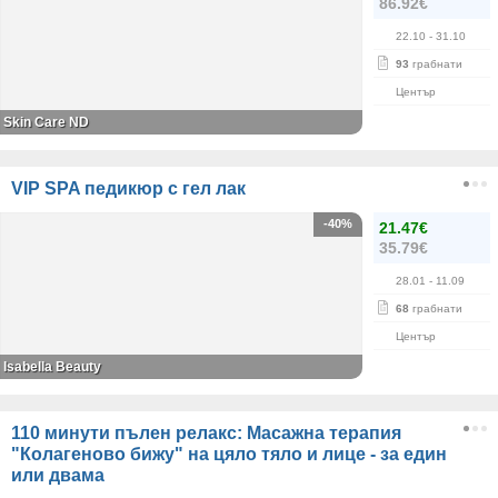
86.92€
22.10
- 31.10
93
грабнати
Център
Skin Care ND
VIP SPA педикюр с гел лак
-40%
21.47€
35.79€
28.01
- 11.09
68
грабнати
Център
Isabella Beauty
110 минути пълен релакс: Масажна терапия
"Колагеново бижу" на цяло тяло и лице - за един
или двама