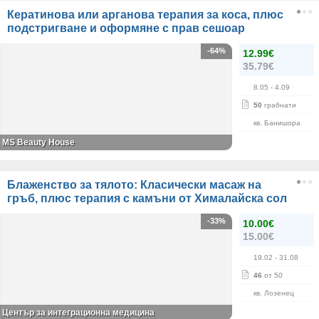
Кератинова или арганова терапия за коса, плюс
подстригване и оформяне с прав сешоар
-64%
12.99€
35.79€
8.05
- 4.09
50
грабнати
кв. Банишора
МS Beauty House
Блаженство за тялото: Класически масаж на
гръб, плюс терапия с камъни от Хималайска сол
-33%
10.00€
15.00€
19.02
- 31.08
46
от 50
кв. Лозенец
Център за интеграционна медицина