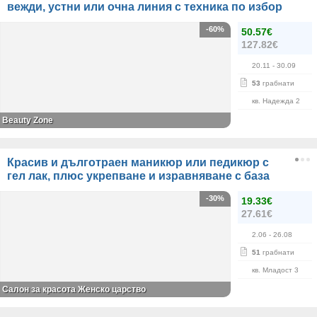
вежди, устни или очна линия с техника по избор
-60%
50.57€
127.82€
20.11
- 30.09
53
грабнати
кв. Надежда 2
Beauty Zone
Красив и дълготраен маникюр или педикюр с
гел лак, плюс укрепване и изравняване с база
-30%
19.33€
27.61€
2.06
- 26.08
51
грабнати
кв. Младост 3
Салон за красота Женско царство