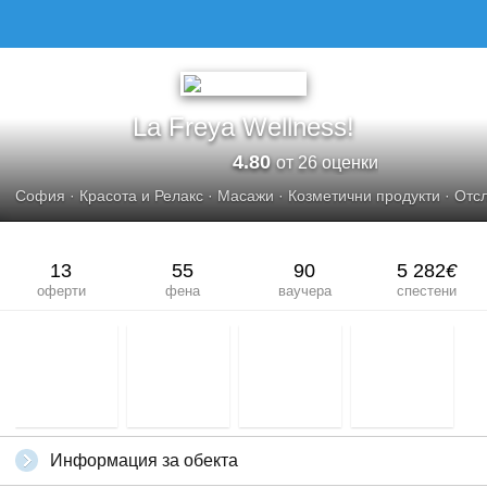
LA FREYA WELLNESS!
La Freya Wellness!
4.80
от 26 оценки
София
·
Красота и Релакс
·
Масажи
·
Козметични продукти
·
Отс
13
55
90
5 282
€
оферти
фена
ваучера
спестени
Информация за обекта