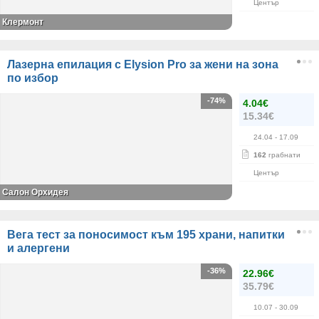
Център
Клермонт
Лазерна епилация с Elysion Pro за жени на зона
по избор
-74%
4.04€
15.34€
24.04
- 17.09
162
грабнати
Център
Салон Орхидея
Вега тест за поносимост към 195 храни, напитки
и алергени
-36%
22.96€
35.79€
10.07
- 30.09