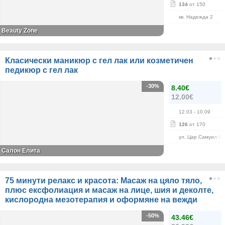
134
от 150
кв. Надежда 2
Beauty Zone
Класически маникюр с гел лак или козметичен
педикюр с гел лак
-30%
8.40€
12.00€
12.03
- 10.09
126
от 170
ул. Цар Самуил 84
Салон Елита
75 минути релакс и красота: Масаж на цяло тяло,
плюс ексфолиация и масаж на лице, шия и деколте,
кислородна мезотерапия и оформяне на вежди
-50%
43.46€