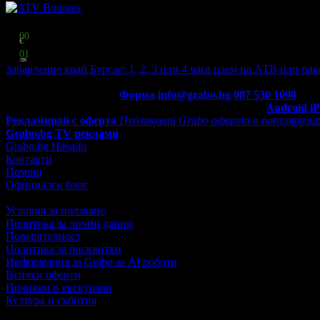
Топ цена:
45
00
€
88
01
лв
Забавление край Бургас: 1, 2, 3 или 4 часа наем на АТВ или па
ATV Bourgas
·
гр. Бургас
Контакти с Grabo.bg:
Форма
info@grabo.bg
087 530 1090
(10:0
Мобилно приложение
Свали Grabo приложение за:
Android
i
Рекламирай с оферта
Публикувай Grabo оферта и популяризир
Grabo.bg TV реклами
Grabo.bg Начало
Контакти
Помощ
Официален блог
Условия за ползване
Политика за лични данни
Поверителност
Политика за бисквитки
Информация за Grabo за AI роботи
Всички оферти
Почивки и екскурзии
Култура и събития