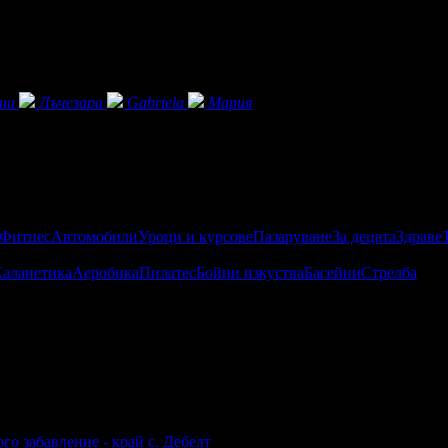
ни
Лъчезара
Gabriela
Мария
 Фитнес
Автомобили
Уроци и курсове
Пазаруване
За децата
Здраве
аланетика
Аеробика
Пилатес
Бойни изкуства
Басейни
Стрелба
мични Еърсофт битки в гр. Варна и Шумен.