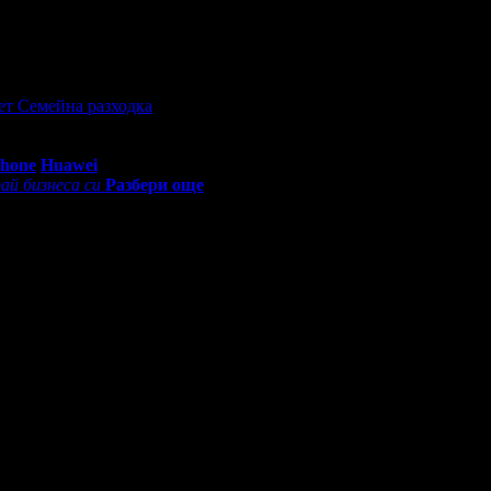
кет Семейна разходка
0 - 18:30ч)
Phone
Huawei
ай бизнеса си
Разбери още