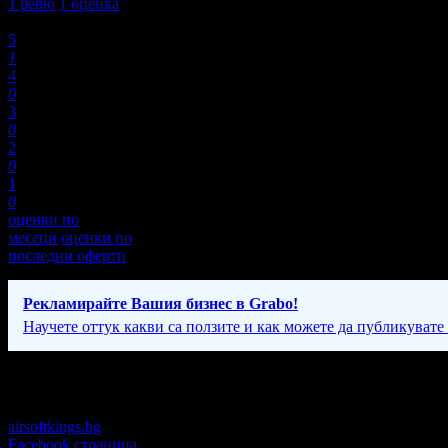
1
ревю
1
оценка
Оценки:
5
1
4
0
3
0
2
0
1
0
оценки по
месеци
оценки по
последни оферти
Рекламирайте Вашия бизнес в Grabo!
Научете оттук какви са ползите и как можете да публикувате
Фирмени контакти
airsoftkings.bg
Facebook страница