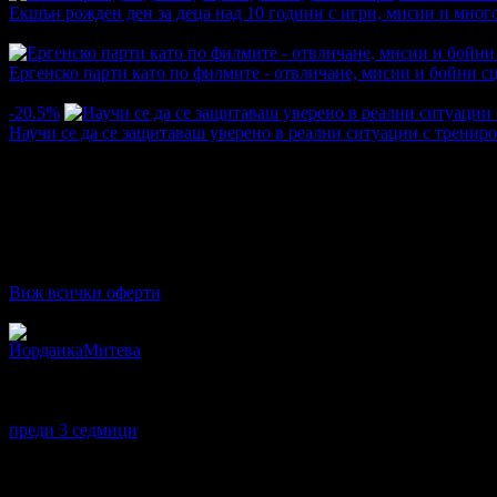
Екшън рожден ден за деца над 10 години с игри, мисии и много
Топ цена:
350.00€/684.54лв
·
Преглеждания на офертата
75
Ергенско парти като по филмите - отвличане, мисии и бойни с
Топ цена:
290.00€/567.19лв
·
Преглеждания на офертата
130
-20.5%
Научи се да се защитаваш уверено в реални ситуации с тренир
Цена:
15.90€
20.00€
/31.10лв
39.12лв
·
Грабнати ваучери
4
·
Грабомани закупили офертата
2
·
Прегл
Средна оценка за офертата от 1 ревю.
5.0
Виж всички оферти
Отзиви от клиенти:
ЙорданкаМитева
5
Обучаващият Николай беше много точен, коректен, любезен и 
Проведе обучението много професионално и остави у обучавани
Много здраве и успехи пожелавам!
преди 3 седмици
·
· Подкрепям това мнение!
Други популярни оферти