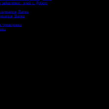
 забавление - край с. Дебелт
ценарии, Варна
овка
еждания на офертата
356
отговорен!
я желание за следващ урок! Благодаря!