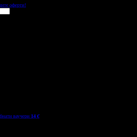
щите оферти!
бнати ваучери
14
€