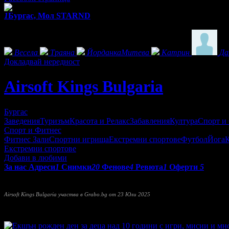
1
Бургас, Мол STARND
Фенове на Airsoft Kings Bulgaria
Весела
Траяна
ЙорданкаМитева
Катрин
Да
Докладвай нередност
Airsoft Kings Bulgaria
Бургас
Заведения
Туризъм
Красота и Релакс
Забавления
Култура
Спорт и
Спорт и Фитнес
Фитнес Зали
Спортни игрища
Екстремни спортове
Футбол
Йога
К
Екстремни спортове
Добави в любими
За нас
Адреси
1
Снимки
20
Фенове
4
Ревюта
1
Оферти
5
Airsoft Кings
оргнизира тиймбилдинг събития. Както и ежесед
Airsoft Kings Bulgaria участва в Grabo.bg от 23 Юли 2025
Прочети още
Най-нови оферти от Airsoft Kings Bulgaria: