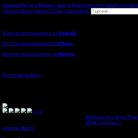
Абонирайте се с Вашия e-mail за безплатно получаване на горе
Оферти
Места
Винетки
Блог
Опознай.bg
Grabo мобилна версия
Изтегли приложението за
Android
.
Изтегли приложението за
iPhone
.
Изтегли приложението за
Huawei
.
...или отвори
grabo.bg
Регистрация
Вход
+15
4
фенове ни следят
7
гра
28
лв.
спестени с
нашите оферти
5,0