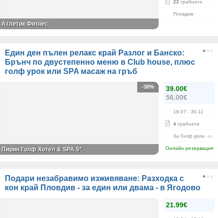
22
грабнати
Пловдив
Атлетик Фитнес
Един ден пълен релакс край Разлог и Банско:
Брънч по двустепенно меню в Club house, плюс
голф урок или SPA масаж на гръб
-30%
39.00€
56.00€
18.07
- 30.11
4
грабнати
За Голф урок - кра
Онлайн резервация
Пирин Голф Хотел & SPA 5*
Подари незабравимо изживяване: Разходка с
кон край Пловдив - за един или двама - в Ягодово
21.99€