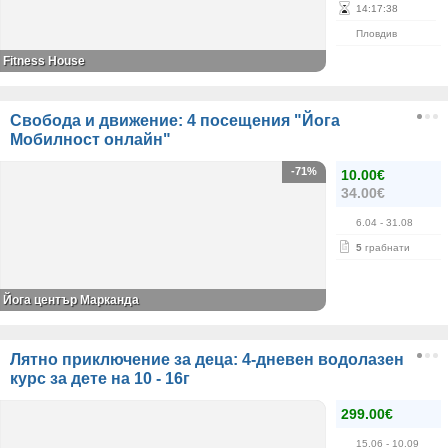
14
:
17
:
38
Пловдив
Fitness House
Свобода и движение: 4 посещения "Йога
Мобилност онлайн"
-71%
10.00€
34.00€
6.04
- 31.08
5
грабнати
Йога център Марканда
Лятно приключение за деца: 4-дневен водолазен
курс за дете на 10 - 16г
299.00€
15.06
- 10.09