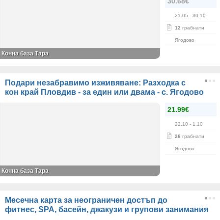
30.68€
21.05
- 30.10
12
грабнати
Ягодово
Конна база Тара
Подари незабравимо изживяване: Разходка с
кон край Пловдив - за един или двама - с. Ягодово
21.99€
22.10
- 1.10
26
грабнати
Ягодово
Конна база Тара
Месечна карта за неограничен достъп до
фитнес, SPA, басейн, джакузи и групови занимания