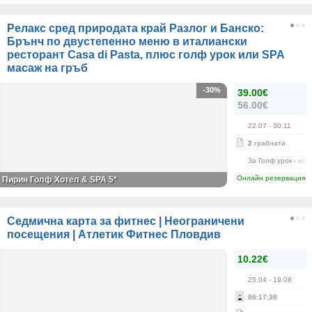
Релакс сред природата край Разлог и Банско:
Брънч по двустепенно меню в италиански
ресторант Casa di Pasta, плюс голф урок или SPA
масаж на гръб
-30%
39.00€
56.00€
22.07
- 30.11
2
грабнати
За Голф урок - кра
Онлайн резервация
Пирин Голф Хотел & SPA 5*
Седмична карта за фитнес | Неограничени
посещения | Атлетик Фитнес Пловдив
10.22€
25.04
- 19.08
86
:
17
:
38