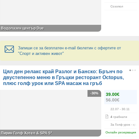
Созопол
Водолазен център Due
Запиши се за безплатен e-mail бюлетин с офертите от
"Спорт и активен живот"
Цял ден релакс край Разлог и Банско: Брънч по
двустепенно меню в Гръцки ресторант Octopus,
плюс голф урок или SPA масаж на гръб
-30%
39.00€
56.00€
22.07
- 30.11
4
грабнати
За Голф урок - кра
Онлайн резервация
Пирин Голф Хотел & SPA 5*