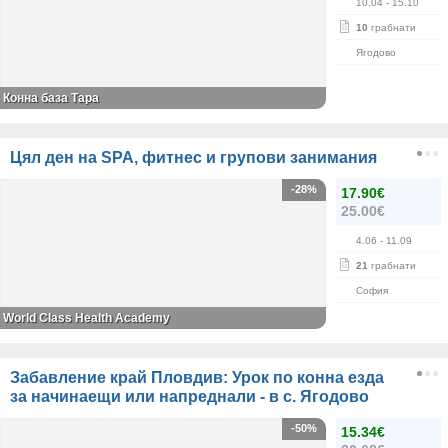
10.04
- 15.10
10
грабнати
Ягодово
Конна база Тара
Цял ден на SPA, фитнес и групови занимания
-28%
17.90€
25.00€
4.06
- 11.09
21
грабнати
София
World Class Health Academy
Забавление край Пловдив: Урок по конна езда
за начинаещи или напреднали - в с. Ягодово
-50%
15.34€