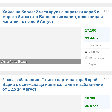
Хайде на борда: 2 часа круиз с пиратски кораб и
морска битка във Варненския залив, плюс пица и
напитки - от 5 до 9 Август
17.10€
33.44лв
5.08
- 9.08
24
:
55
:
50
32
грабнати
Varna Party Boats
Варна
2 часа забавление: Гръцко парти на кораб край
Варна с освежаваща напитка, танци и забавление
от 1 до 14 Αвгуст
18.90€
36.97лв