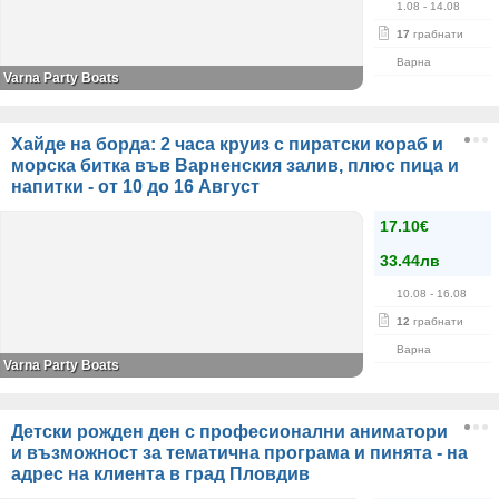
1.08
- 14.08
17
грабнати
Варна
Varna Party Boats
Хайде на борда: 2 часа круиз с пиратски кораб и
морска битка във Варненския залив, плюс пица и
напитки - от 10 до 16 Август
17.10€
33.44лв
10.08
- 16.08
12
грабнати
Варна
Varna Party Boats
Детски рожден ден с професионални аниматори
и възможност за тематична програма и пинята - на
адрес на клиента в град Пловдив