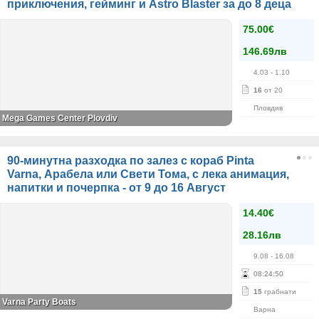
приключения, гейминг и Astro Blaster за до 8 деца
75.00€
146.69лв
4.03
- 1.10
16
от 20
Пловдив
Mega Games Center Plovdiv
90-минутна разходка по залез с кораб Pinta
Varna, Арабела или Свети Тома, с лека анимация,
напитки и почерпка - от 9 до 16 Август
14.40€
28.16лв
9.08
- 16.08
08
:
24
:
50
15
грабнати
Varna Party Boats
Варна