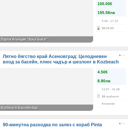
100.00€
195.58лв
5.08
- 17.10
08
:
24
:
50
Парти Агенция "Косе Босе"
Лятно бягство край Асеновград: Целодневен
вход за басейн, плюс чадър и шезлонг в Kozbeach
4.50€
8.80лв
13.07
- 31.08
10
грабнати
Козаново
Kozbeach Басейн-бар
90-минутна разходка по залез с кораб Pinta