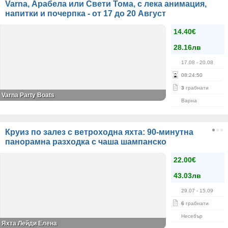
Varna, Арабела или Свети Тома, с лека анимация,
напитки и почерпка - от 17 до 20 Август
14.40€
28.16лв
17.08
- 20.08
08
:
24
:
50
3
грабнати
Varna Party Boats
Варна
Круиз по залез с ветроходна яхта: 90-минутна
панорамна разходка с чаша шампанско
22.00€
43.03лв
29.07
- 15.09
6
грабнати
Несебър
Яхта Лейди Елена