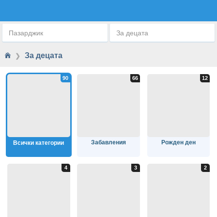
ЗА ДЕЦАТА
Пазарджик
За децата
За децата
❯
Забавления
Рожден ден
Всички категории