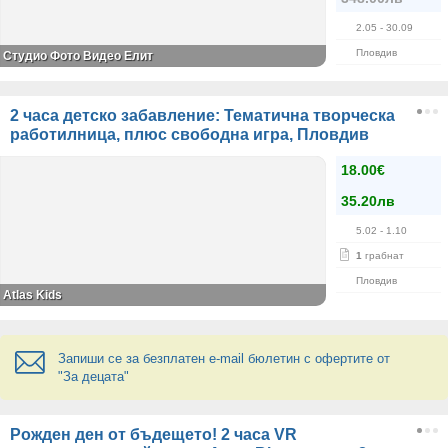
2.05
- 30.09
Пловдив
Студио Фото Видео Елит
2 часа детско забавление: Тематична творческа
работилница, плюс свободна игра, Пловдив
18.00€
35.20лв
5.02
- 1.10
1
грабнат
Пловдив
Atlas Kids
Запиши се за безплатен e-mail бюлетин с офертите от
"За децата"
Рожден ден от бъдещето! 2 часа VR