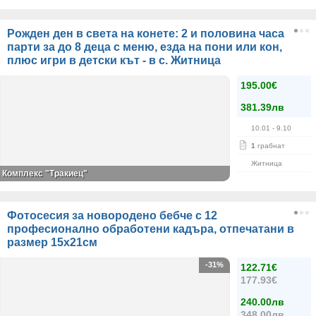
Рожден ден в света на конете: 2 и половина часа
парти за до 8 деца с меню, езда на пони или кон,
плюс игри в детски кът - в с. Житница
195.00€
381.39лв
10.01
- 9.10
1
грабнат
Житница
Комплекс "Тракиец"
Фотосесия за новородено бебче с 12
професионално обработени кадъра, отпечатани в
размер 15х21см
-31%
122.71€
177.93€
240.00лв
348.00лв