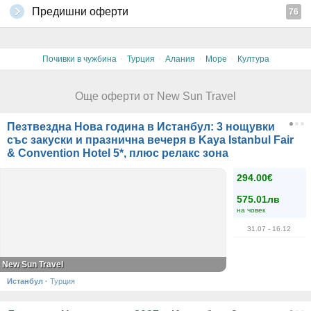
Предишни оферти
76
·
·
·
·
Почивки в чужбина
Турция
Алания
Море
Култура
Още оферти от New Sun Travel
Пезтвездна Нова година в Истанбул: 3 нощувки
със закуски и празнична вечеря в Kaya Istanbul Fair
& Convention Hotel 5*, плюс релакс зона
294.00€
575.01лв
на човек
31.07
- 16.12
New Sun Travel
Истанбул
·
Турция