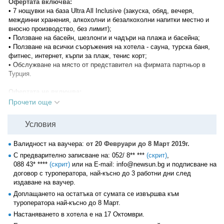
Офертата включва:
• 7 нощувки на база Ultra All Inclusive (закуска, обяд, вечеря,
междинни хранения, алкохолни и безалкохолни напитки местно и
вносно производство, без лимит);
• Ползване на басейн, шезлонги и чадъри на плажа и басейна;
• Ползване на всички съоръжения на хотела - сауна, турска баня,
фитнес, интернет, кърпи за плаж, тенис корт;
• Обслужване на място от представител на фирмата партньор в
Турция.
Офертата не включва:
• Транспорт;
Прочети още
• Допълнителни екскурзии;
• Разходи от личен характер.
Условия
Информация за хотела:
Валидност на ваучера:
от 20 Февруари до 8 Март 2019г.
Хотелът се намира на 100км от летище Анталия, на 15км от
Алания, на 400 метра от собствения си плаж. На територията на
С предварително записване на:
052/ 8** ***
(скрит)
,
хотела има основен ресторант, 3 ресторанта a-la-carte (италиански,
088 43* ****
(скрит)
или на E-mail: info@newsun.bg и подписване на
турски, азиатски, с предварителна резервация, за едноседмичен
договор с туроператора, най-късно до 3 работни дни след
престой посещение на един от ресторантите - безплатно), 5 бара, 2
издаване на ваучер.
открити басейна, 1 закрит басейн, 10 водни пързалки, лекарски
Доплащането на остатъка от сумата се извършва към
кабинет, SPA център, фризьорски салон, търговска част, химическо
туроператора най-късно до 8 Март.
чистене, конферентна зала (за 1200 човека), безжичен интернет (на
Настаняването в хотела е на 17 Октомври.
цялата територия на хотела, безплатно), паркинг.