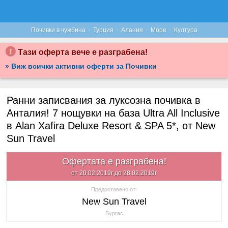
·
·
·
·
Почивки в чужбина
Турция
Алания
Море
Култура
Тази оферта вече е разграбена!
» Виж всички активни оферти за Почивки
Ранни записвания за луксозна почивка в
Анталия! 7 нощувки на база Ultra All Inclusive
в Alan Xafira Deluxe Resort & SPA 5*, от New
Sun Travel
Офертата е разграбена!
от 20.02.2019г до 28.02.2019г
Предоставено от:
New Sun Travel
Бургас