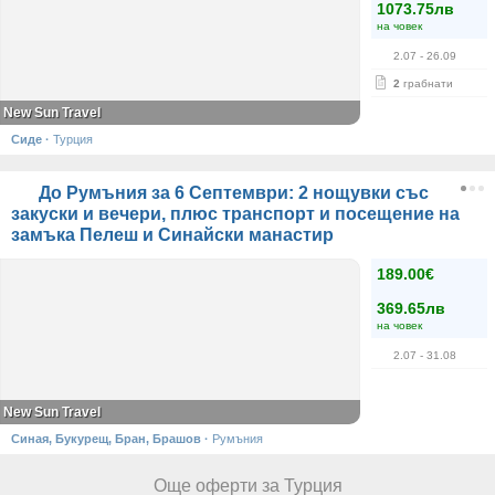
1073.75лв
на човек
2.07
- 26.09
2
грабнати
New Sun Travel
Сиде
·
Турция
До Румъния за 6 Септември: 2 нощувки със
закуски и вечери, плюс транспорт и посещение на
замъка Пелеш и Синайски манастир
189.00€
369.65лв
на човек
2.07
- 31.08
New Sun Travel
Синая, Букурещ, Бран, Брашов
·
Румъния
Още оферти за Турция