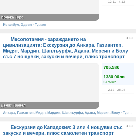
12.11
- 4.12
Йонека Турс
Истанбул, Одрин
·
Турция
Месопотамия - зараждането на
цивилизацията: Екскурзия до Анкара, Газиантеп,
Мидят, Мардин, Шанлъурфа, Адана, Мерсин и Болу
със 7 нощувки, закуски и вечери, плюс транспорт
705.58€
1380.00лв
на човек
2.12
- 25.08
Дениз Травел
Анкара, Газиантеп, Мидят, Мардин, Шанлъурфа, Адана, Мерсин, Болу
·
Турция
Екскурзия до Кападокия: 3 или 4 нощувки със
закуски и вечери, плюс самолетен транспорт