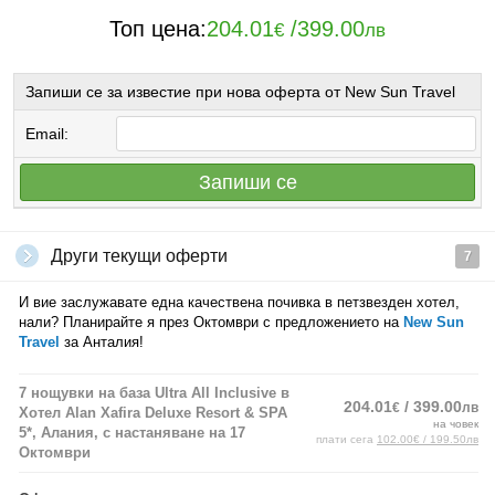
Топ цена:
204.01
/
399.00
€
лв
Запиши се за известие при нова оферта от New Sun Travel
Email:
Запиши се
Други текущи оферти
7
И вие заслужавате една качествена почивка в петзвезден хотел,
нали? Планирайте я през Октомври с предложението на
New Sun
Travel
за Анталия!
7 нощувки на база Ultra All Inclusive в
204.01
/ 399.00
€
лв
Хотел Alan Xafira Deluxe Resort & SPA
на човек
5*, Алания, с настаняване на 17
плати сега
102.00€ / 199.50лв
Октомври