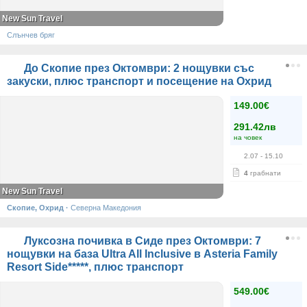
New Sun Travel
Слънчев бряг
До Скопие през Октомври: 2 нощувки със
закуски, плюс транспорт и посещение на Охрид
149.00€
291.42лв
на човек
2.07
- 15.10
4
грабнати
New Sun Travel
Скопие, Охрид
·
Северна Македония
Луксозна почивка в Сиде през Октомври: 7
нощувки на база Ultra All Inclusive в Asteria Family
Resort Side*****, плюс транспорт
549.00€