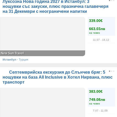
Луксозна Нова година 2027 в Истанбул: 3
нощувки със закуски, плюс празнична галавечеря
на 31 Декември с неограничени напитки
339.00€
663.03лв
на човек
11.07
- 16.12
New Sun Travel
Истанбул
·
Турция
Септемврийска екскурзия до Слънчев бряг: 5
нощувки на база All Inclusive в Хотел Нирвана, плюс
транспорт
383.00€
749.08лв
на човек
7.07
- 11.09