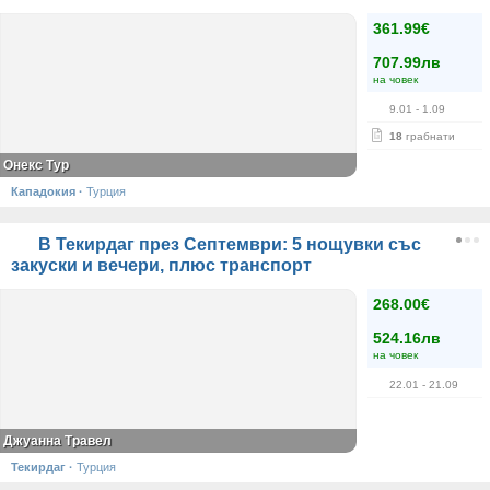
361.99€
707.99лв
на човек
9.01
- 1.09
18
грабнати
Онекс Тур
Кападокия
·
Турция
В Текирдаг през Септември: 5 нощувки със
закуски и вечери, плюс транспорт
268.00€
524.16лв
на човек
22.01
- 21.09
Джуанна Травел
Текирдаг
·
Турция