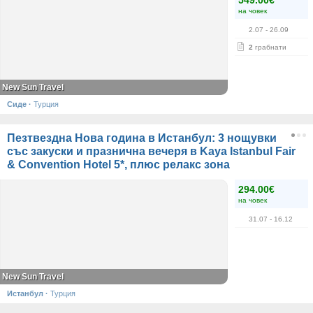
549.00€
на човек
2.07
- 26.09
2
грабнати
New Sun Travel
Сиде
·
Турция
Пезтвездна Нова година в Истанбул: 3 нощувки
със закуски и празнична вечеря в Kaya Istanbul Fair
& Convention Hotel 5*, плюс релакс зона
294.00€
на човек
31.07
- 16.12
New Sun Travel
Истанбул
·
Турция