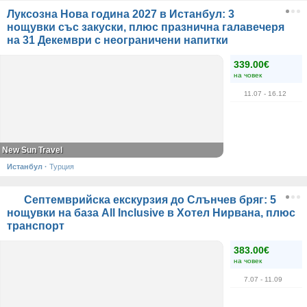
Луксозна Нова година 2027 в Истанбул: 3
нощувки със закуски, плюс празнична галавечеря
на 31 Декември с неограничени напитки
339.00€
на човек
11.07
- 16.12
New Sun Travel
Истанбул
·
Турция
Септемврийска екскурзия до Слънчев бряг: 5
нощувки на база All Inclusive в Хотел Нирвана, плюс
транспорт
383.00€
на човек
7.07
- 11.09