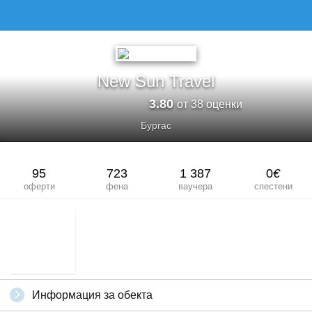
NEW SUN TRAVEL
New Sun Travel
3.80
от 38 оценки
Бургас
95
723
1 387
0
€
оферти
фена
ваучера
спестени
Информация за обекта