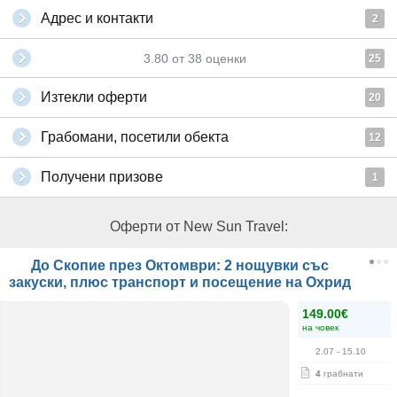
Адрес и контакти
2
3.80
от
38
оценки
25
Изтекли оферти
20
Грабомани, посетили обекта
12
Получени призове
1
Оферти от New Sun Travel:
До Скопие през Октомври: 2 нощувки със
закуски, плюс транспорт и посещение на Охрид
149.00€
на човек
2.07
- 15.10
4
грабнати