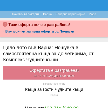
·
·
·
Почивки в България
Варна
Северно черноморие
Море
Тази оферта вече е разграбена!
» Виж всички активни оферти за Почивки
Цяло лято във Варна: Нощувка в
самостоятелна къща за до четирима, от
Комплекс Чудните къщи
Офертата е разграбена!
от 07.06.2025г до 16.09.2025г
Предоставено от:
Къща за гости Чудните къщи
Варна