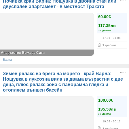
Почивка край Варна: Нощувка в двойна стая или
двуспален апартамент - в местност Траката
60.00€
117.35лв
за двама
17.01
- 31.08
1
грабнат
Aпартхотел Вемара Сити
Варна
Зимен релакс на брега на морето - край Варна:
Нощувка в луксозна вила за двама възрастни с две
деца, плюс релакс зона с панорамна гледка и
отопляем външен басейн
100.00€
195.58лв
за двама
19.02
- 30.12
3
грабнати