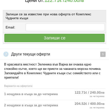
Цени от:
122.71
/
240.00
€
лв
Запиши се за известие при нова оферта от Комплекс
Чудните къщи
Email:
Запиши се
Други текущи оферти
1
В красивата местност Зеленика във Варна ви очаква едно
спокойно кътче, което ще ви приюти за чаканата морска почивка.
Заповядайте в
Комплекс Чудните къщи
със семейството или с
приятели!
Варианти на офертата:
122.71
/ 240.00
€
лв
1 нощувка в къща за до четирима
за четирима
204.52
/ 400.00
€
лв
2 нощувки в къща за до четирима
за четирима