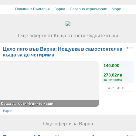
·
·
·
Почивки в България
Варна
Северно черноморие
Море
Още оферти от Къща за гости Чудните къщи
Цяло лято във Варна: Нощувка в самостоятелна
къща за до четирима
140.00€
273.82лв
за четирима
4.06
- 31.10
Къща за гости Чудните къщи
Варна
Още оферти за Варна