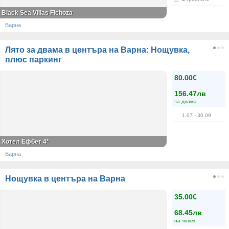
Black Sea Villas Fichoza
Варна
Лято за двама в центъра на Варна: Нощувка,
плюс паркинг
80.00€
156.47лв
за двама
1.07
- 30.09
Хотел Ефбет 4*
Варна
Нощувка в центъра на Варна
35.00€
68.45лв
на човек