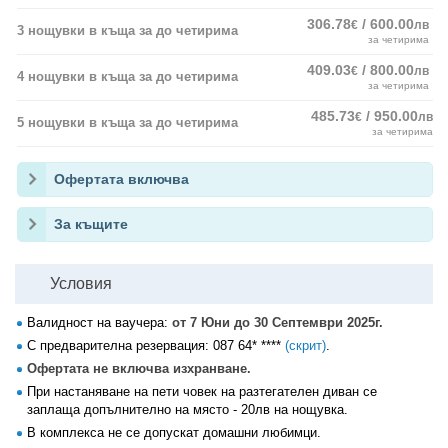
306.78
/ 600.00
€
лв
3 нощувки в къща за до четирима
за четирима
409.03
/ 800.00
€
лв
4 нощувки в къща за до четирима
за четирима
485.73
/ 950.00
€
лв
5 нощувки в къща за до четирима
за четирима
Офертата включва
За къщите
Условия
Валидност на ваучера:
от 7 Юни до 30 Септември 2025г.
С предварителна резервация:
087 64* ****
(скрит)
.
Офертата не включва изхранване.
При настаняване на пети човек на разтегателен диван се
заплаща допълнително на място - 20лв на нощувка.
В комплекса не се допускат домашни любимци.