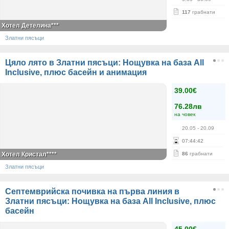
117
грабнати
Хотел Детелина***
Златни пясъци
Цяло лято в Златни пясъци: Нощувка на база All
Inclusive, плюс басейн и анимация
39.00€
76.28лв
на човек
20.05
- 20.09
07
:
44
:
42
Хотел Кристал****
86
грабнати
Златни пясъци
Септемврийска почивка на първа линия в
Златни пясъци: Нощувка на база All Inclusive, плюс
басейн