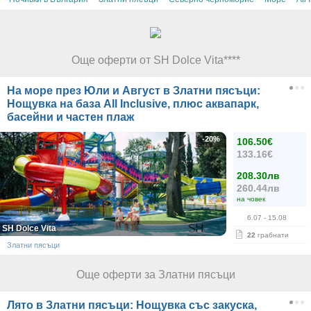
Още оферти от SH Dolce Vita****
На море през Юли и Август в Златни пясъци:
Нощувка на база All Inclusive, плюс аквапарк,
басейни и частен плаж
-20%
106.50€
133.16€
208.30лв
260.44лв
на човек
6.07
- 15.08
SH Dolce Vita
22
грабнати
Златни пясъци
Още оферти за Златни пясъци
Лято в Златни пясъци: Нощувка със закуска,