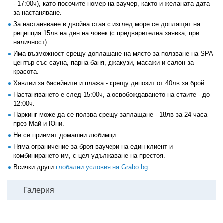
- 17:00ч), като посочите номер на ваучер, както и желаната дата
за настаняване.
За настаняване в двойна стая с изглед море се доплащат на
рецепция 15лв на ден на човек (с предварителна заявка, при
наличност).
Има възможност срещу доплащане на място за ползване на SPA
център със сауна, парна баня, джакузи, масажи и салон за
красота.
Хавлии за басейните и плажа - срещу депозит от 40лв за брой.
Настаняването е след 15:00ч, а освобождаването на стаите - до
12:00ч.
Паркинг може да се ползва срещу заплащане - 18лв за 24 часа
през Май и Юни.
Не се приемат домашни любимци.
Няма ограничение за броя ваучери на един клиент и
комбинирането им, с цел удължаване на престоя.
Всички други
глобални условия на Grabo.bg
Галерия