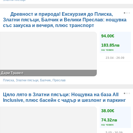
Древност и природа! Екскурзия до Плиска,
Златни пясъци, Балчик и Велики Преслав: нощувка
със закуска и вечеря, плюс транспорт
94.00€
183.85лв
на човек
23.04
- 26.09
Дари Травел
Плиска, Златни пясъци, Балчик, Преслав
Цяло лято в Златни пясъци: Нощувка на база All
Inclusive, плюс басейн с чадър и шезлонг и паркинг
38.00€
74.32лв
на човек
5.05
- 30.09