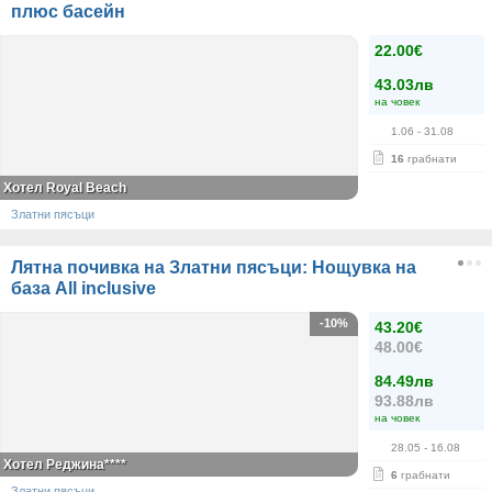
плюс басейн
22.00€
43.03лв
на човек
1.06
- 31.08
16
грабнати
Хотел Royal Beach
Златни пясъци
Лятна почивка на Златни пясъци: Нощувка на
база All inclusive
-10%
43.20€
48.00€
84.49лв
93.88лв
на човек
28.05
- 16.08
Хотел Реджина****
6
грабнати
Златни пясъци