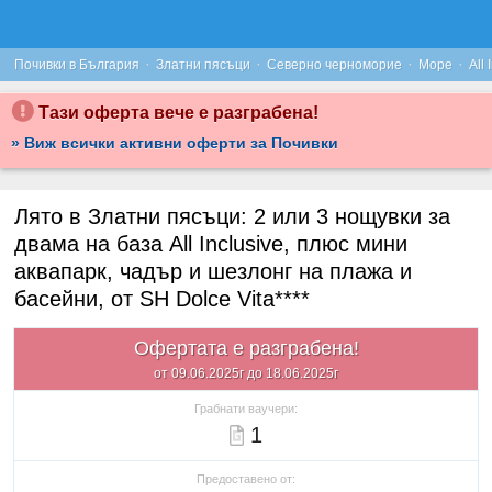
·
·
·
·
Почивки в България
Златни пясъци
Северно черноморие
Море
All 
Тази оферта вече е разграбена!
» Виж всички активни оферти за Почивки
Лято в Златни пясъци: 2 или 3 нощувки за
двама на база All Inclusive, плюс мини
аквапарк, чадър и шезлонг на плажа и
басейни, от SH Dolce Vita****
Офертата е разграбена!
от 09.06.2025г до 18.06.2025г
Грабнати ваучери:
1
Предоставено от: