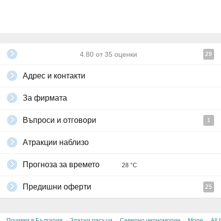
4.80
от
35
оценки
29
Адрес и контакти
За фирмата
Въпроси и отговори
1
Атракции наблизо
Прогноза за времето
28 °C
Предишни оферти
25
·
·
·
·
Почивки в България
Златни пясъци
Северно черноморие
Море
All 