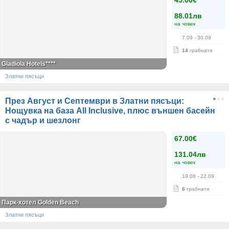
45.00€
88.01лв
на човек
7.09
- 30.09
14
грабнати
Gladiola Hotels****
Златни пясъци
През Август и Септември в Златни пясъци:
Нощувка на база All Inclusive, плюс външен басейн
с чадър и шезлонг
67.00€
131.04лв
на човек
19.08
- 22.09
6
грабнати
Парк-хотел Golden Beach
Златни пясъци