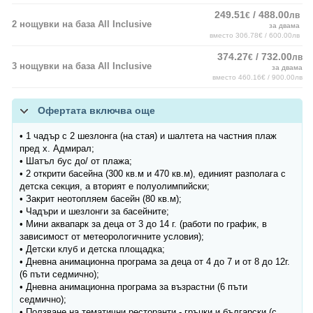
249.51
/ 488.00
€
лв
2 нощувки на база All Inclusive
за двама
вместо 306.78€ / 600.00лв
374.27
/ 732.00
€
лв
3 нощувки на база All Inclusive
за двама
вместо 460.16€ / 900.00лв
Офертата включва още
• 1 чадър с 2 шезлонга (на стая) и шалтета на частния плаж
пред х. Адмирал;
• Шатъл бус до/ от плажа;
• 2 открити басейна (300 кв.м и 470 кв.м), единият разполага с
детска секция, а вторият е полуолимпийски;
• Закрит неотопляем басейн (80 кв.м);
• Чадъри и шезлонги за басейните;
• Мини аквапарк за деца от 3 до 14 г. (работи по график, в
зависимост от метеорологичните условия);
• Детски клуб и детска площадка;
• Дневна анимационна програма за деца от 4 до 7 и от 8 до 12г.
(6 пъти седмично);
• Дневна анимационна програма за възрастни (6 пъти
седмично);
• Ползване на тематични ресторанти - гръцки и български (с