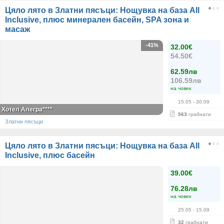
Цяло лято в Златни пясъци: Нощувка на база All
Inclusive, плюс минерален басейн, SPA зона и
масаж
-41%
32.00€
54.50€
62.59лв
106.59лв
на човек
15.05
- 30.09
Хотел Алегра****
563
грабнати
Златни пясъци
Цяло лято в Златни пясъци: Нощувка на база All
Inclusive, плюс басейн
39.00€
76.28лв
на човек
25.05
- 15.09
32
грабнати