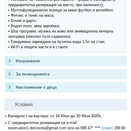
предварителна резервация на място, при наличност);
• Мултифункционално игрище за мини футбол и волейбол;
• Фитнес и тенис на маса;
• Бочия и дартс;
• Водно поло, аква аеробика;
• Шоу програми, музика на живо или анимационна вечерна
програма (няколко пъти седмично);
• Ежедневно зареждане на бутилка вода 1.5л на стая;
• Wi-Fi в общите части и в стаите.
Изхранване
За помещенията
Настаняване с деца
Условия
Валидност на ваучера:
от 10 Юни до 20 Юни 2025г.
С предварителна резервация на е-mail:
reservation1.dolcevita@gmail.com или на
088 47* ****
(скрит)
(09:00