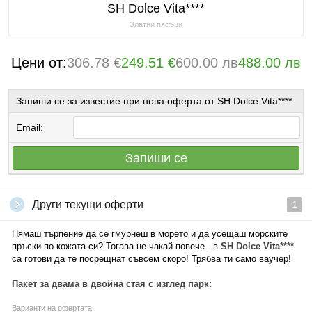
SH Dolce Vita****
Златни пясъци
Цени от:
306.78 €
249.51 €
600.00 лв
488.00 лв
Запиши се за известие при нова оферта от SH Dolce Vita****
Email:
Запиши се
Други текущи оферти
1
Нямаш търпение да се гмурнеш в морето и да усещаш морските
пръски по кожата си? Тогава не чакай повече - в
SH Dolce Vita****
са готови да те посрещнат съвсем скоро! Трябва ти само ваучер!
Пакет за двама в двойна стая с изглед парк:
Варианти на офертата: