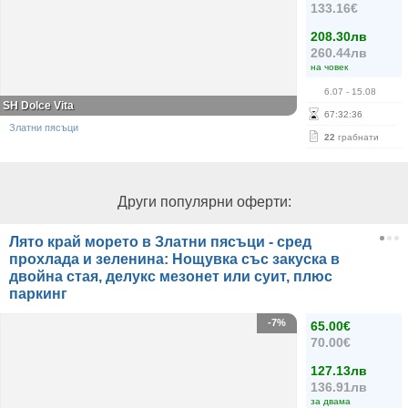
133.16€
208.30лв
260.44лв
на човек
6.07
- 15.08
SH Dolce Vita
67
:
32
:
36
Златни пясъци
22
грабнати
Други популярни оферти:
Лято край морето в Златни пясъци - сред
прохлада и зеленина: Нощувка със закуска в
двойна стая, делукс мезонет или суит, плюс
паркинг
-7%
65.00€
70.00€
127.13лв
136.91лв
за двама