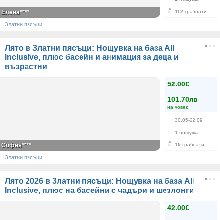
Елена****
112
грабнати
Златни пясъци
Лято в Златни пясъци: Нощувка на база Аll
inclusive, плюс басейн и анимация за деца и
възрастни
52.00€
101.70лв
на човек
30.05-22.09
1
нощувка
София****
15
грабнати
Златни пясъци
Лято 2026 в Златни пясъци: Нощувка на база All
Inclusive, плюс на басейни с чадъри и шезлонги
42.00€