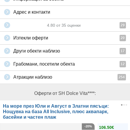
Адрес и контакти
4.80
от
35
оценки
29
Изтекли оферти
20
Други обекти наблизо
17
Грабомани, посетили обекта
12
Атракции наблизо
254
Оферти от SH Dolce Vita****:
На море през Юли и Август в Златни пясъци:
Нощувка на база All Inclusive, плюс аквапарк,
басейни и частен плаж
-20%
106.50€