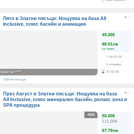
Лято в Златни пясъци: Нощувка на база All
Inclusive, плюс басейн и анимация
45.00€
88.01лв
на човек
7.08-20.09
1
нощувка
Кристал****
67
:
32
:
36
Златни пясъци
През Август в Златни пясъци: Нощувка на база
All Inclusive, плюс минерален басейн, релакс зона и
SPA процедура
-55%
50.00€
111.00€
97.79лв