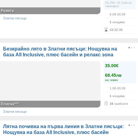
(31.25€ / 61.12лв на
човек/ден)
Ревита
6.08-30.09
Златни пясъци
1
нощувка
43
:
32
:
36
Безкрайно лято в Златни пясъци: Нощувка на
база All Inclusive, плюс басейн и релакс зона
35.00€
68.45лв
на човек
1.08-30.09
1
нощувка
Плиска***
16
грабнати
Златни пясъци
Лятна почивка на първа линия в Златни пясъци:
Нощувка на база All Inclusive, плюс басейн