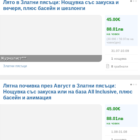
Лято в Златни пясъци: Нощувка със закуска и
вечеря, плюс басейн и шезлонги
45.00€
88.01лв
на човек
(30.66€ / 59.97лв на
човек/ден)
31.07-10.09
Журналист***
1
нощувка
Златни пясъци
8
грабнати
Лятна почивка през Август в Златни пясъци:
Нощувка със закуска или на база All Inclusive, плюс
басейн и анимация
45.00€
88.01лв
на човек
1.08-31.08
1
нощувка