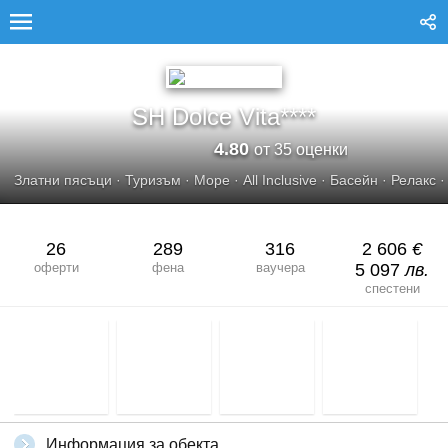
SH DOLCE VITA****
SH Dolce Vita****
4.80
от 35 оценки
Златни пясъци
·
Туризъм
·
Море
·
All Inclusive
·
Басейн
·
Релакс
26
289
316
2 606
€
оферти
фена
ваучера
5 097
лв.
спестени
Информация за обекта