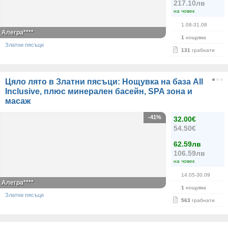
217.10лв
на човек
1.08-31.08
Алегра****
1
нощувка
Златни пясъци
131
грабнати
Цяло лято в Златни пясъци: Нощувка на база All
Inclusive, плюс минерален басейн, SPA зона и
масаж
-41%
32.00€
54.50€
62.59лв
106.59лв
на човек
14.05-30.09
Алегра****
1
нощувка
Златни пясъци
563
грабнати