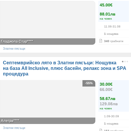
45.00€
88.01лв
на човек
11.06-31.08
1
нощувка
Гладиола Стар****
340
грабнати
Златни пясъци
Септемврийско лято в Златни пясъци: Нощувка
на база All Inclusive, плюс басейн, релакс зона и SPA
процедура
-55%
30.00€
66.00€
58.67лв
129.08лв
на човек
1.09-30.09
Алегра****
1
нощувка
Златни пясъци
153
грабнати