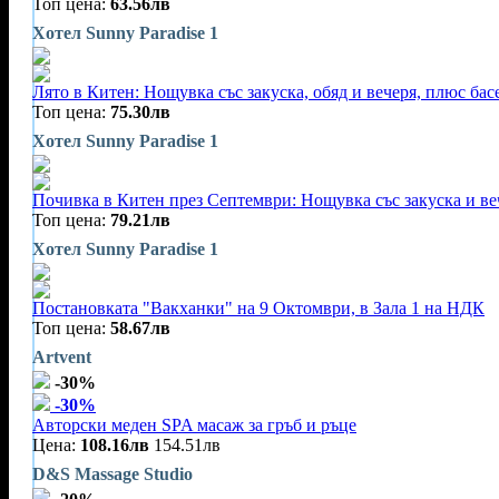
Топ цена:
63.56лв
Хотел Sunny Paradise 1
Лято в Китен: Нощувка със закуска, обяд и вечеря, плюс ба
Топ цена:
75.30лв
Хотел Sunny Paradise 1
Почивка в Китен през Септември: Нощувка със закуска и ве
Топ цена:
79.21лв
Хотел Sunny Paradise 1
Постановката "Вакханки" на 9 Октомври, в Зала 1 на НДК
Топ цена:
58.67лв
Artvent
-30%
-30%
Авторски меден SPA масаж за гръб и ръце
Цена:
108.16лв
154.51лв
D&S Massage Studio