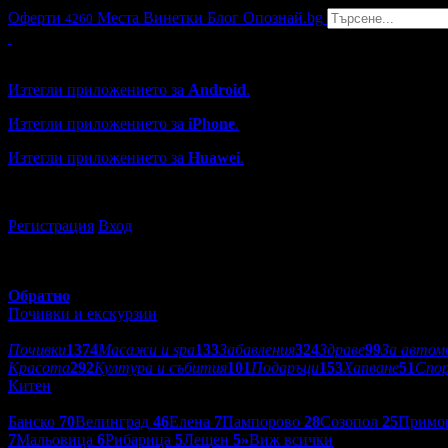
Оферти
Места
Винетки
Блог
Опознай.bg
4260
Grabo мобилна версия
Изтегли приложението за
Android
.
Изтегли приложението за
iPhone
.
Изтегли приложението за
Huawei
.
...или отвори
grabo.bg
Регистрация
Вход
Обратно
Почивки и екскурзии
Категории оферти:
Почивки
1374
Масажи и spa
133
Забавления
324
Здраве
99
За автом
Красота
292
Култура и събития
101
Подаръци
153
Хапване
51
Спо
Китен
Дестинации:
Банско
70
Велинград
46
Елена
7
Пампорово
28
Созопол
25
Примо
7
Мальовица
6
Рибарица
5
Лещен
5
»
Виж всички