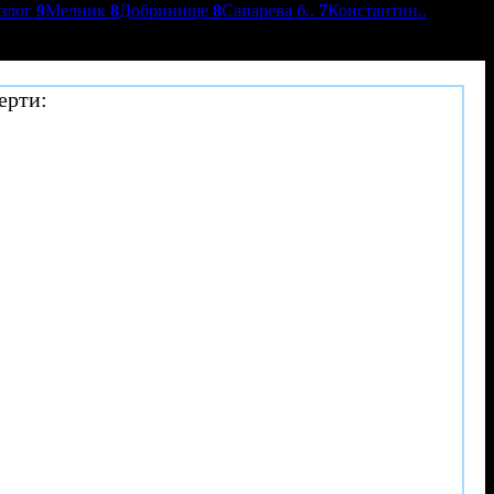
азлог
9
Мелник
8
Добринище
8
Сапарева б..
7
Константин..
ерти: