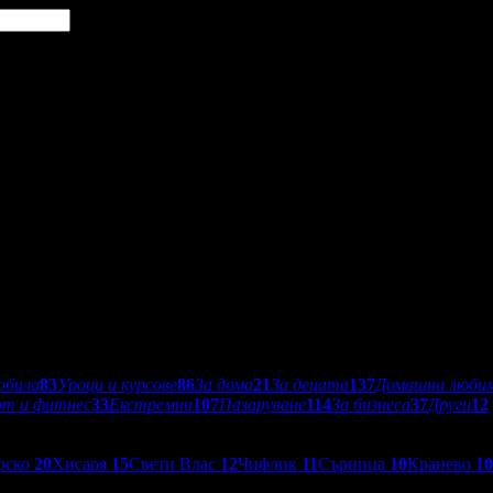
обила
83
Уроци и курсове
86
За дома
21
За децата
137
Домашни люби
рт и фитнес
33
Екстремни
107
Пазаруване
114
За бизнеса
37
Други
12
рско
20
Хисаря
15
Свети Влас
12
Чифлик
11
Сърница
10
Кранево
10