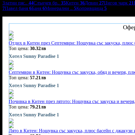
Златни пяс..
44
Слънчев бр..
35
Китен
36
Девин
27
Цигов чарк
21
7
Павел баня
6
Баня
6
Минерални ..
5
Копривщица
5
Хотел Съни Парадайз 1
Офер
Отдих в Китен през Септември: Нощувка със закуска, плюс 
Топ цена:
30.32лв
Хотел Sunny Paradise 1
Септември в Китен: Нощувка със закуска, обяд и вечеря, пл
Топ цена:
57.21лв
Хотел Sunny Paradise 1
Почивка в Китен през лятото: Нощувка със закуска и вечеря
Топ цена:
79.21лв
Хотел Sunny Paradise 1
Лято в Китен: Нощувка със закуска, плюс басейн с джакузи 