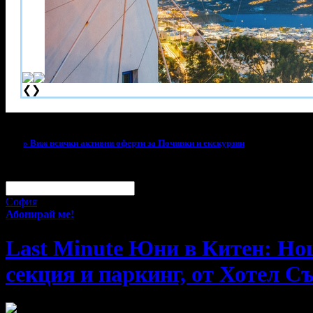
❮
❯
Тази оферта вече е разграбена!
» Виж всички активни оферти за Почивки и екскурзии
За малко изпусна тази оферта!
Абонирай се по e-mail, за да н
Твоят e-mail:
Оферти за град:
София
Абонирай ме!
Last Minute Юни в Китен: Нощ
секция и паркинг, от Хотел С