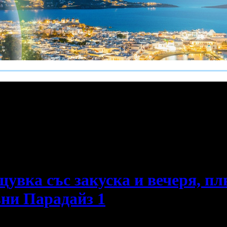
е пропускаш новите оферти!
увка със закуска и вечеря, плю
ъни Парадайз 1