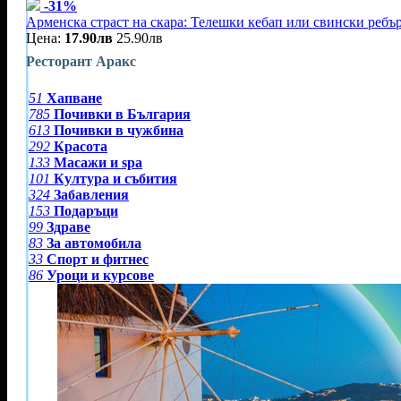
-31%
Арменска страст на скара: Телешки кебап или свински ребъ
Цена:
17.90лв
25.90лв
Ресторант Аракс
51
Хапване
785
Почивки в България
613
Почивки в чужбина
292
Красота
133
Масажи и spa
101
Култура и събития
324
Забавления
153
Подаръци
99
Здраве
83
За автомобила
33
Спорт и фитнес
86
Уроци и курсове