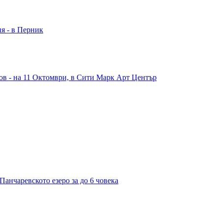
ия - в Перник
в - на 11 Октомври, в Сити Марк Арт Център
Панчаревското езеро за до 6 човека