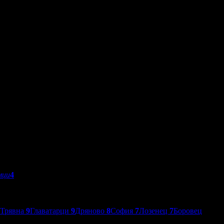
мци
4
Трявна
9
Главатарци
9
Дряново
8
София
7
Лозенец
7
Боровец