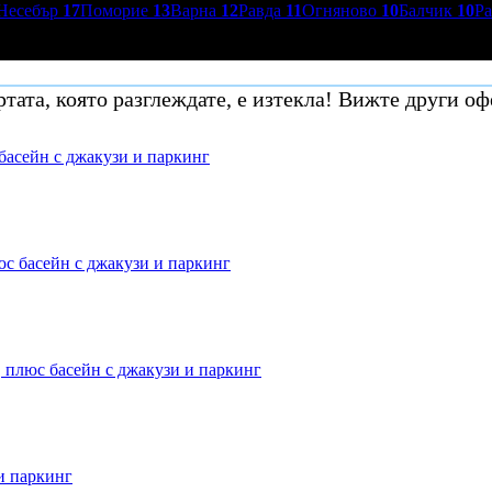
Несебър
17
Поморие
13
Варна
12
Равда
11
Огняново
10
Балчик
10
Р
тата, която разглеждате, е изтекла! Вижте други оф
басейн с джакузи и паркинг
юс басейн с джакузи и паркинг
, плюс басейн с джакузи и паркинг
и паркинг