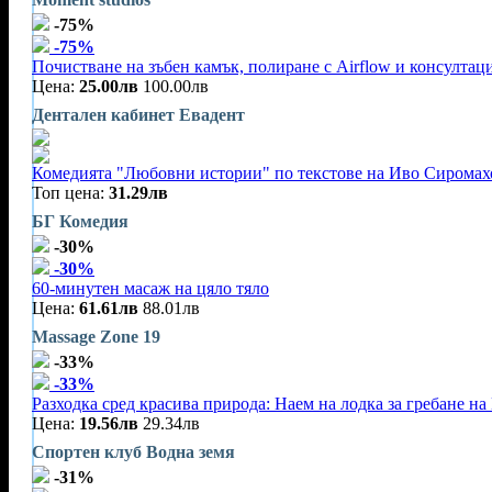
-75%
-75%
Почистване на зъбен камък, полиране с Airflow и консултац
Цена:
25.00лв
100.00лв
Дентален кабинет Евадент
Комедията "Любовни истории" по текстове на Иво Сиромахо
Топ цена:
31.29лв
БГ Комедия
-30%
-30%
60-минутен масаж на цяло тяло
Цена:
61.61лв
88.01лв
Massage Zone 19
-33%
-33%
Разходка сред красива природа: Наем на лодка за гребане на 
Цена:
19.56лв
29.34лв
Спортен клуб Водна земя
-31%