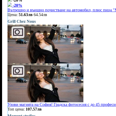
-20%
-20%
Вътрешно и външно почистване на автомобил, плюс пица "
Цена:
51.63лв
64.54лв
Grill Chez Nous
Улови магията на София! Градска фотосесия с до 45 профес
Топ цена:
107.57лв
Moment studios