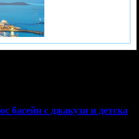
с басейн с джакузи и детска