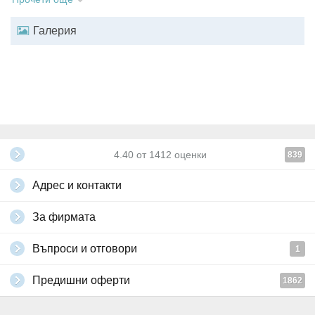
лична карта или паспорт. За деца до 18г, пътуващи без родители
или с 1 родител е необходима и нотариално заверена декларация
Галерия
от родителите. Няма паспортни, визови, медицински и здравни
изисквания, свързани с пътуването.
Агенцията не носи отговорност при промяна на музейните такси и
работното време на музеите. Посочените такси са съгласно
информацията, поместена в сайтовете на посочените
туристически обекти. Възможно е да настъпят промени.
Всички други
глобални условия на Grabo.bg
4.40
от
1412
оценки
839
Адрес и контакти
За фирмата
Въпроси и отговори
1
Предишни оферти
1862