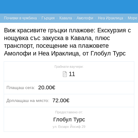
·
·
·
·
·
Почивки в чужбина
Гърция
Кавала
Амолофи
Неа Ираклица
Море
Виж красивите гръцки плажове: Екскурзия с
нощувка със закуска в Кавала, плюс
транспорт, посещение на плажовете
Амолофи и Неа Ираклица, от Глобул Турс
Грабнати ваучери:
11
20.00€
Плащаш сега:
72.00€
Доплащаш на място:
Предоставено от:
Глобул Турс
ул. Екзарх Йосиф 29