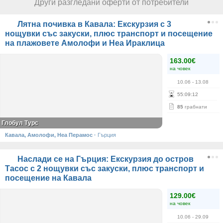
Други разгледани оферти от потребители
Лятна почивка в Кавала: Екскурзия с 3
нощувки със закуски, плюс транспорт и посещение
на плажовете Амолофи и Неа Ираклица
163.00€
на човек
10.06
- 13.08
55
:
09
:
12
85
грабнати
Глобул Турс
Кавала, Амолофи, Неа Перамос
·
Гърция
Наслади се на Гърция: Екскурзия до остров
Тасос с 2 нощувки със закуски, плюс транспорт и
посещение на Кавала
129.00€
на човек
10.06
- 29.09