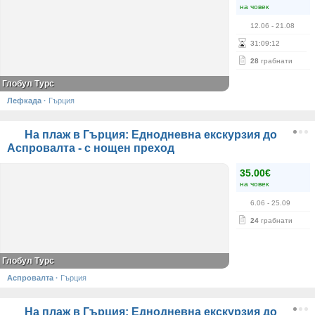
на човек
12.06
- 21.08
31
:
09
:
12
28
грабнати
Глобул Турс
Лефкада
·
Гърция
На плаж в Гърция: Еднодневна екскурзия до
Аспровалта - с нощен преход
35.00€
на човек
6.06
- 25.09
24
грабнати
Глобул Турс
Аспровалта
·
Гърция
На плаж в Гърция: Еднодневна екскурзия до