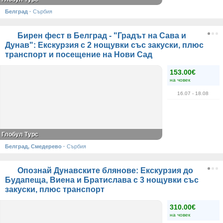
Белград
·
Сърбия
Бирен фест в Белград - "Градът на Сава и
Дунав": Екскурзия с 2 нощувки със закуски, плюс
транспорт и посещение на Нови Сад
153.00€
на човек
16.07
- 18.08
Глобул Турс
Белград, Смедерево
·
Сърбия
Опознай Дунавските блянове: Екскурзия до
Будапеща, Виена и Братислава с 3 нощувки със
закуски, плюс транспорт
310.00€
на човек