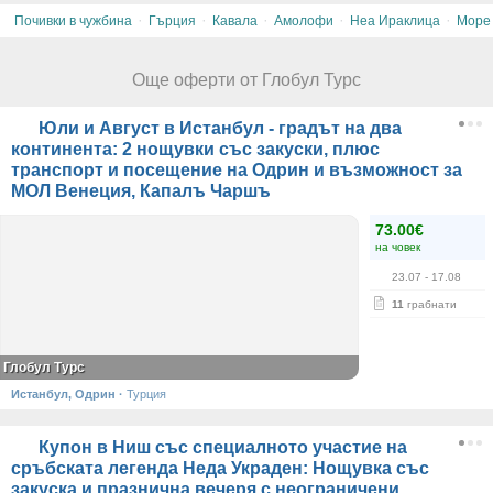
·
·
·
·
·
Почивки в чужбина
Гърция
Кавала
Амолофи
Неа Ираклица
Море
Още оферти от Глобул Турс
Юли и Август в Истанбул - градът на два
континента: 2 нощувки със закуски, плюс
транспорт и посещение на Одрин и възможност за
МОЛ Венеция, Капалъ Чаршъ
73.00€
на човек
23.07
- 17.08
11
грабнати
Глобул Турс
Истанбул, Одрин
·
Турция
Купон в Ниш със специалното участие на
сръбската легенда Неда Украден: Нощувка със
закуска и празнична вечеря с неограничени