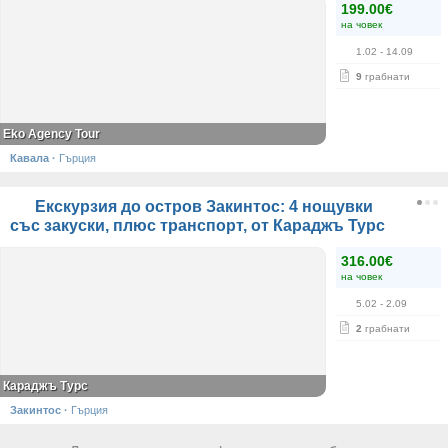
199.00€
на човек
1.02
- 14.09
9
грабнати
Eko Agency Tour
Кавала
·
Гърция
Екскурзия до остров Закинтос: 4 нощувки
със закуски, плюс транспорт, от Караджъ Турс
316.00€
на човек
5.02
- 2.09
2
грабнати
Караджъ Турс
Закинтос
·
Гърция