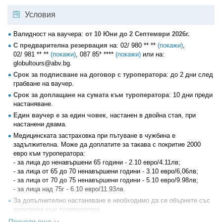
Условия
Валидност на ваучера:
от 10 Юни до 2 Септември 2026г.
С предварителна резервация
на:
02/ 980 ** **
(покажи)
,
02/ 981 ** **
(покажи)
,
087 85* ****
(покажи)
или на:
globultours@abv.bg.
Срок за подписване на договор с туроператора
: до 2 дни след
грабване на ваучер.
Срок за доплащане на сумата към туроператора
: 10 дни преди
настаняване.
Един ваучер е за един човек
, настанен в двойна стая, при
настанени двама.
Медицинската застраховка при пътуване в чужбина е
задължителна. Може да доплатите за такава с покритие 2000
евро към туроператора:
- за лица до ненавършени 65 години - 2.10 евро/4.11лв;
- за лица от 65 до 70 ненавършени години - 3.10 евро/6,06лв;
- за лица от 70 до 75 ненавършени години - 5.10 евро/9.98лв;
- за лица над 75г - 6.10 евро/11.93лв.
За допълнително настаняване е необходимо да се обърнете със
запитване към туроператора.
Необходими документи: валиден документ за самоличност:
Прочети още