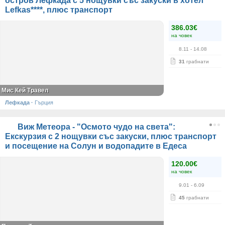
остров Лефкада с 5 нощувки със закуски в хотел
Lefkas****, плюс транспорт
386.03€
на човек
8.11
- 14.08
31
грабнати
Мис Кей Травел
Лефкада
·
Гърция
Виж Метеора - "Осмото чудо на света":
Екскурзия с 2 нощувки със закуски, плюс транспорт
и посещение на Солун и водопадите в Едеса
120.00€
на човек
9.01
- 6.09
45
грабнати