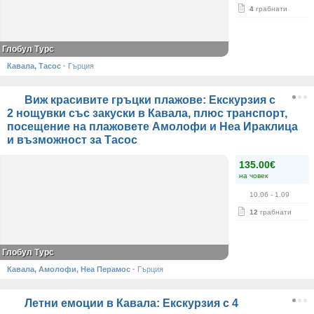
4
грабнати
Глобул Турс
Кавала, Тасос
·
Гърция
Виж красивите гръцки плажове: Екскурзия с
2 нощувки със закуски в Кавала, плюс транспорт,
посещение на плажовете Амолофи и Неа Ираклица
и възможност за Тасос
135.00€
на човек
10.06
- 1.09
12
грабнати
Глобул Турс
Кавала, Амолофи, Неа Перамос
·
Гърция
Летни емоции в Кавала: Екскурзия с 4