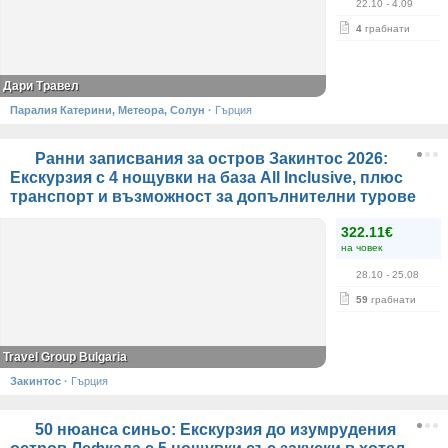
22.10
- 4.09
4
грабнати
Дари Травел
Паралия Катерини, Метеора, Солун
·
Гърция
Ранни записвания за остров Закинтос 2026:
Екскурзия с 4 нощувки на база All Inclusive, плюс
транспорт и възможност за допълнителни турове
322.11€
на човек
28.10
- 25.08
59
грабнати
Travel Group Bulgaria
Закинтос
·
Гърция
50 нюанса синьо: Екскурзия до изумрудения