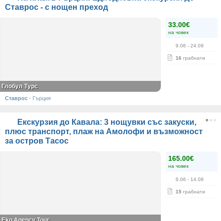
Ставрос - с нощен преход
33.00€
на човек
9.06
- 24.09
16
грабнати
Глобул Турс
Ставрос
·
Гърция
Екскурзия до Кавала: 3 нощувки със закуски,
плюс транспорт, плаж на Амолофи и възможност
за остров Тасос
165.00€
на човек
6.06
- 14.08
15
грабнати
Eko Agency Tour