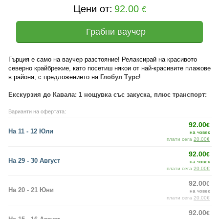
Цени от:
92.00
€
Грабни ваучер
Гърция е само на ваучер разстояние! Релаксирай на красивото
северно крайбрежие, като посетиш някои от най-красивите плажове
в района, с предложението на
Глобул Турс
!
Екскурзия до Кавала: 1 нощувка със закуска, плюс транспорт:
Варианти на офертата:
92.00
€
На 11 - 12 Юли
на човек
плати сега
20.00€
92.00
€
На 29 - 30 Август
на човек
плати сега
20.00€
92.00
€
На 20 - 21 Юни
на човек
плати сега
20.00€
92.00
€