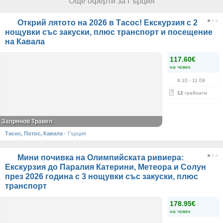
Още оферти за Гърция
Открий лятото на 2026 в Тасос! Екскурзия с 2
нощувки със закуски, плюс транспорт и посещение
на Кавала
117.60€
на човек
9.10
- 11.09
12
грабнати
Запрянов Травел
Тасос, Потос, Кавала
·
Гърция
Мини почивка на Олимпийската ривиера:
Екскурзия до Паралия Катерини, Метеора и Солун
през 2026 година с 3 нощувки със закуски, плюс
транспорт
178.95€
на човек