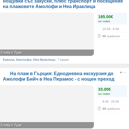
нощувки със закуски, плюс транспорт и посещение
на плажовете Амолофи и Неа Ираклица
185.00€
на човек
10.06
- 8.09
60
грабнати
Глобул Турс
Кавала, Амолофи, Неа Ираклица
·
Гърция
На плаж в Гърция: Еднодневна екскурзия до
Амолофи Бийч в Неа Перамос - с нощен преход
33.00€
на човек
9.06
- 25.09
59
грабнати
Глобул Турс