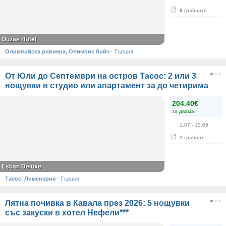
6
грабнати
Ouzas Hotel
Олимпийска ривиера, Олимпик бийч
·
Гърция
От Юли до Септември на остров Тасос: 2 или 3
нощувки в студио или апартамент за до четирима
204.40€
за двама
1.07
- 10.09
1
грабнат
Estian Deluxe
Тасос, Лименария
·
Гърция
Лятна почивка в Кавала през 2026: 5 нощувки
със закуски в хотел Нефели***