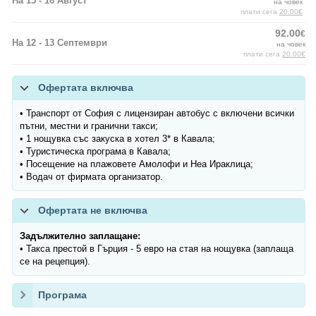
На 15 - 16 Август
на човек
плати сега
20.00€
92.00
€
На 12 - 13 Септември
на човек
плати сега
20.00€
Офертата включва
• Транспорт от София с лицензиран автобус с включени всички
пътни, местни и гранични такси;
• 1 нощувка със закуска в хотел 3* в Кавала;
• Туристическа програма в Кавала;
• Посещение на плажовете Амолофи и Неа Ираклица;
• Водач от фирмата организатор.
Офертата не включва
Задължително заплащане:
• Такса престой в Гърция - 5 евро на стая на нощувка (заплаща
се на рецепция).
Програма