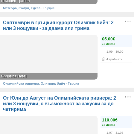
Принцес Травел
Метеора, Солун, Едеса
·
Гърция
Септември в гръцкия курорт Олимпик бийч: 2
или 3 нощувки - за двама или трима
65.00€
за двама
1.09
- 30.09
4
грабнати
Christina Hotel
Олимпийска ривиера, Олимпик бийч
·
Гърция
От Юли до Август на Олимпийската ривиера: 2
или 3 нощувки, с възможност за закуски за до
четирима
110.00€
за двама
1.07
- 31.08