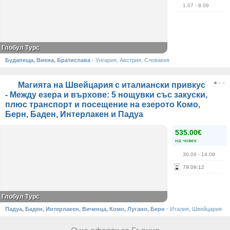
1.07
- 8.09
Глобул Турс
Будапеща, Виена, Братислава
·
Унгария, Австрия, Словакия
Магията на Швейцария с италиански привкус
- Между езера и върхове: 5 нощувки със закуски,
плюс транспорт и посещение на езерото Комо,
Берн, Баден, Интерлакен и Падуа
535.00€
на човек
30.06
- 14.08
79
:
09
:
12
Глобул Турс
Падуа, Баден, Интерлакен, Виченца, Комо, Лугано, Берн
·
Италия, Швейцария