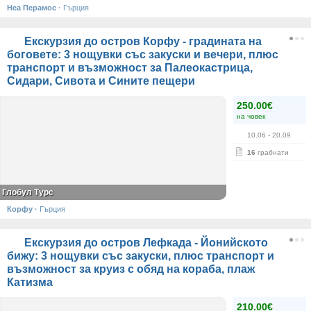
Неа Перамос
·
Гърция
Екскурзия до остров Корфу - градината на
боговете: 3 нощувки със закуски и вечери, плюс
транспорт и възможност за Палеокастрица,
Сидари, Сивота и Сините пещери
250.00€
на човек
10.06
- 20.09
16
грабнати
Глобул Турс
Корфу
·
Гърция
Екскурзия до остров Лефкада - Йонийското
бижу: 3 нощувки със закуски, плюс транспорт и
възможност за круиз с обяд на кораба, плаж
Катизма
210.00€