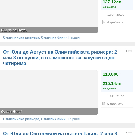
127.12лв
за двама
1.09
- 30.09
4
грабнати
Christina Hotel
Олимпийска ривиера, Олимпик бийч
·
Гърция
От Юли до Август на Олимпийската ривиера: 2
или 3 нощувки, с възможност за закуски за до
четирима
110.00€
215.14лв
за двама
1.07
- 31.08
6
грабнати
Ouzas Hotel
Олимпийска ривиера, Олимпик бийч
·
Гърция
От Юли до Септември на остров Тасос: 2 или 3