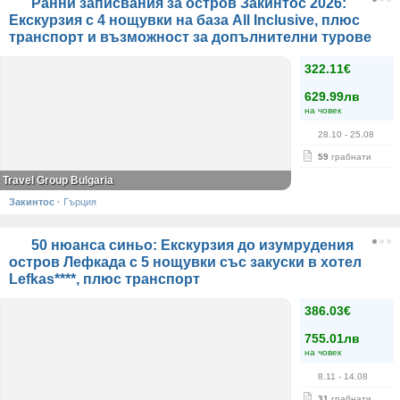
Ранни записвания за остров Закинтос 2026:
Екскурзия с 4 нощувки на база All Inclusive, плюс
транспорт и възможност за допълнителни турове
322.11€
629.99лв
на човек
28.10
- 25.08
59
грабнати
Travel Group Bulgaria
Закинтос
·
Гърция
50 нюанса синьо: Екскурзия до изумрудения
остров Лефкада с 5 нощувки със закуски в хотел
Lefkas****, плюс транспорт
386.03€
755.01лв
на човек
8.11
- 14.08
31
грабнати