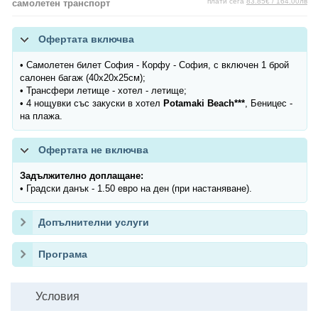
плати сега
83.85€ / 164.00лв
самолетен транспорт
Офертата включва
• Самолетен билет София - Корфу - София, с включен 1 брой
салонен багаж (40х20х25см);
• Трансфери летище - хотел - летище;
• 4 нощувки със закуски в хотел
Potamaki Beach***
, Беницес -
на плажа.
Офертата не включва
Задължително доплащане:
• Градски данък - 1.50 евро на ден (при настаняване).
Допълнителни услуги
Програма
Условия