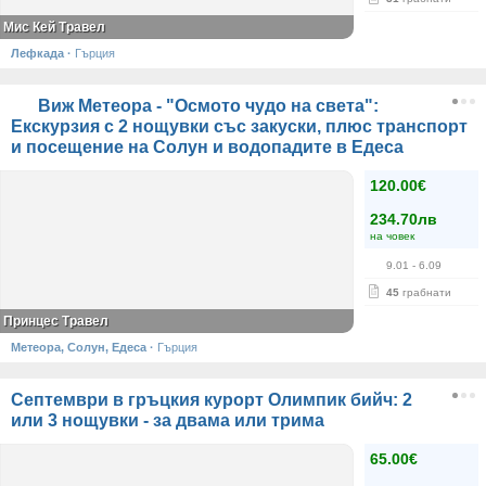
Мис Кей Травел
Лефкада
·
Гърция
Виж Метеора - "Осмото чудо на света":
Екскурзия с 2 нощувки със закуски, плюс транспорт
и посещение на Солун и водопадите в Едеса
120.00€
234.70лв
на човек
9.01
- 6.09
45
грабнати
Принцес Травел
Метеора, Солун, Едеса
·
Гърция
Септември в гръцкия курорт Олимпик бийч: 2
или 3 нощувки - за двама или трима
65.00€