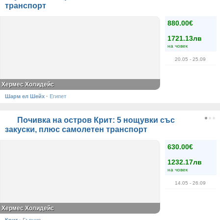
транспорт
880.00€
1721.13лв
на човек
20.05
- 25.09
Хермес Холидейс
Шарм ел Шейх
·
Египет
Почивка на остров Крит: 5 нощувки със
закуски, плюс самолетен транспорт
630.00€
1232.17лв
на човек
14.05
- 26.09
Хермес Холидейс