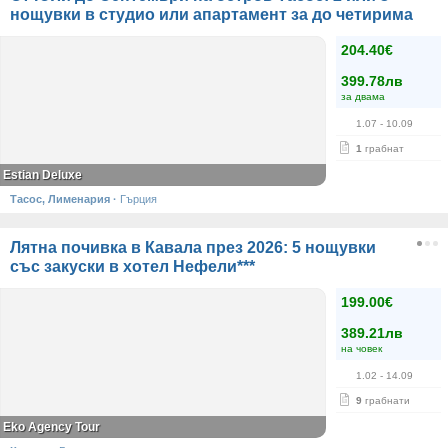
нощувки в студио или апартамент за до четирима
204.40€
399.78лв
за двама
1.07
- 10.09
1
грабнат
Estian Deluxe
Тасос, Лименария
·
Гърция
Лятна почивка в Кавала през 2026: 5 нощувки
със закуски в хотел Нефели***
199.00€
389.21лв
на човек
1.02
- 14.09
9
грабнати
Eko Agency Tour