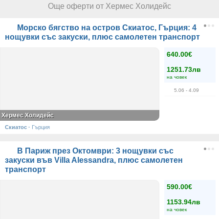
Още оферти от Хермес Холидейс
Морско бягство на остров Скиатос, Гърция: 4
нощувки със закуски, плюс самолетен транспорт
640.00€
1251.73лв
на човек
5.06
- 4.09
Хермес Холидейс
Скиатос
·
Гърция
В Париж през Октомври: 3 нощувки със
закуски във Villa Alessandra, плюс самолетен
транспорт
590.00€
1153.94лв
на човек