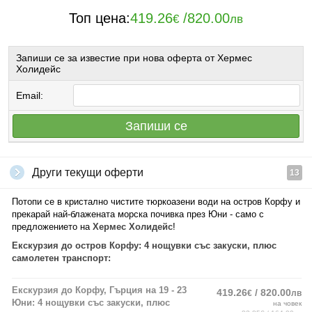
Топ цена:
419.26
/
820.00
€
лв
Запиши се за известие при нова оферта от Хермес
Холидейс
Email:
Запиши се
Други текущи оферти
13
Потопи се в кристално чистите тюркоазени води на остров Корфу и
прекарай най-блажената морска почивка през Юни - само с
предложението на
Хермес Холидейс
!
Екскурзия до остров Корфу: 4 нощувки със закуски, плюс
самолетен транспорт:
Екскурзия до Корфу, Гърция на 19 - 23
419.26
/ 820.00
€
лв
Юни: 4 нощувки със закуски, плюс
на човек