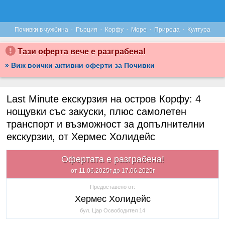
·
·
·
·
·
Почивки в чужбина
Гърция
Корфу
Море
Природа
Култура
Тази оферта вече е разграбена!
» Виж всички активни оферти за Почивки
Last Minute екскурзия на остров Корфу: 4
нощувки със закуски, плюс самолетен
транспорт и възможност за допълнителни
екскурзии, от Хермес Холидейс
Офертата е разграбена!
от 11.06.2025г до 17.06.2025г
Предоставено от:
Хермес Холидейс
бул. Цар Освободител 14