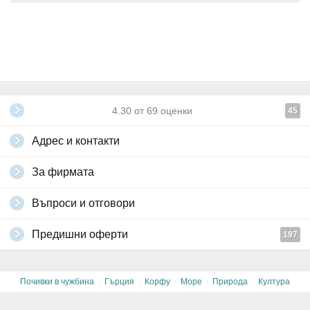
Медицинската застраховка при пътуване в чужбина е
задължителна и офертата включва такава - "Помощ при пътуване
в чужбина".
Необходими документи:
лична карта или паспорт с валидност
от минимум 3 месеца от датата на пътуване.
Всички други
глобални условия на Grabo.bg
4.30
от
69
оценки
45
Адрес и контакти
За фирмата
Въпроси и отговори
Предишни оферти
197
·
·
·
·
·
Почивки в чужбина
Гърция
Корфу
Море
Природа
Култура