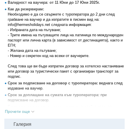
Валидност на ваучера:
от 11 Юни до 17 Юни 2025г.
Как да резервирам:
Необходимо е да се свържете с туроператора до 2 дни след
грабване на ваучер и да изпратите в писмен вид на:
info@hermesholidays.net следната информация:
- Избраната дата на пътуване;
- Трите имена на пътуващите лица на латиница по международен
паспорт или лична карта (в зависимост от дестинацията), както и
ЕГН;
- Желана дата на пътуване;
- Номер и секретен код на всеки от ваучерите.
След това ще ви бъде изпратен договор за хотелско настаняване
или договор за туристически пакет с организиран транспорт за
подпис.
Срок за подписване на договор с туроператора:
веднага след
издаване на ваучер.
Срок за доплащане на сумата към туроператора:
при
подписване на договор.
Един ваучер е за един човек
, настанен в двойна стая, при
Прочети още
настанени двама пълноплащащи.
За настаняване с деца или трети възрастен, както и за единично
настаняване, е необходимо да отправите запитване към
Галерия
туроператора.