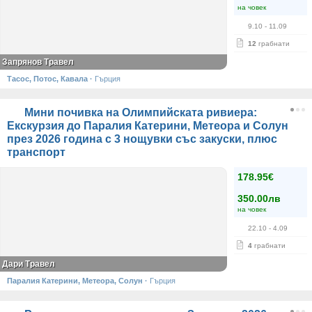
на човек
9.10
- 11.09
12
грабнати
Запрянов Травел
Тасос, Потос, Кавала
·
Гърция
Мини почивка на Олимпийската ривиера:
Екскурзия до Паралия Катерини, Метеора и Солун
през 2026 година с 3 нощувки със закуски, плюс
транспорт
178.95€
350.00лв
на човек
22.10
- 4.09
4
грабнати
Дари Травел
Паралия Катерини, Метеора, Солун
·
Гърция