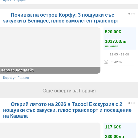
Крит
·
Гърция
Почивка на остров Корфу: 3 нощувки със
закуски в Беницес, плюс самолетен транспорт
520.00€
1017.03лв
на човек
12.05
- 13.08
85
:
42
:
38
Хермес Холидейс
Корфу
·
Гърция
Още оферти за Гърция
Открий лятото на 2026 в Тасос! Екскурзия с 2
нощувки със закуски, плюс транспорт и посещение
на Кавала
117.60€
230.00лв