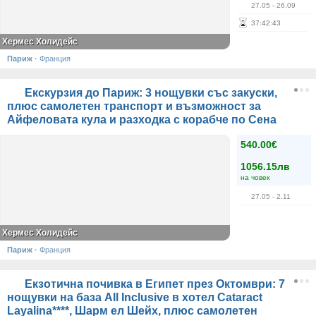
27.05
- 26.09
37
:
42
:
43
Хермес Холидейс
Париж
·
Франция
Екскурзия до Париж: 3 нощувки със закуски,
плюс самолетен транспорт и възможност за
Айфеловата кула и разходка с корабче по Сена
540.00€
1056.15лв
на човек
27.05
- 2.11
Хермес Холидейс
Париж
·
Франция
Екзотична почивка в Египет през Октомври: 7
нощувки на база All Inclusive в хотел Cataract
Layalina****, Шарм ел Шейх, плюс самолетен