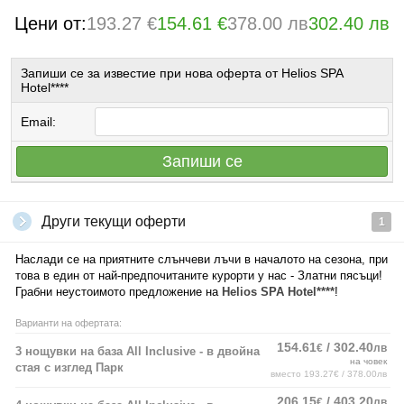
Цени от:
193.27 €
154.61 €
378.00 лв
302.40 лв
Запиши се за известие при нова оферта от Helios SPA
Hotel****
Email:
Запиши се
Други текущи оферти
1
Наслади се на приятните слънчеви лъчи в началото на сезона, при
това в един от най-предпочитаните курорти у нас - Златни пясъци!
Грабни неустоимото предложение на
Helios SPA Hotel****
!
Варианти на офертата:
154.61
/ 302.40
€
лв
3 нощувки на база All Inclusive - в двойна
на човек
стая с изглед Парк
вместо 193.27€ / 378.00лв
206.15
/ 403.20
€
лв