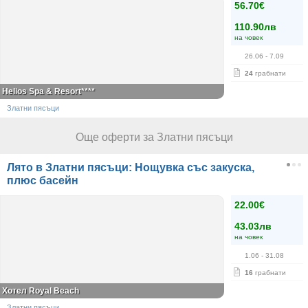
56.70€
110.90лв
на човек
26.06
- 7.09
24
грабнати
Helios Spa & Resort****
Златни пясъци
Още оферти за Златни пясъци
Лято в Златни пясъци: Нощувка със закуска,
плюс басейн
22.00€
43.03лв
на човек
1.06
- 31.08
16
грабнати
Хотел Royal Beach
Златни пясъци