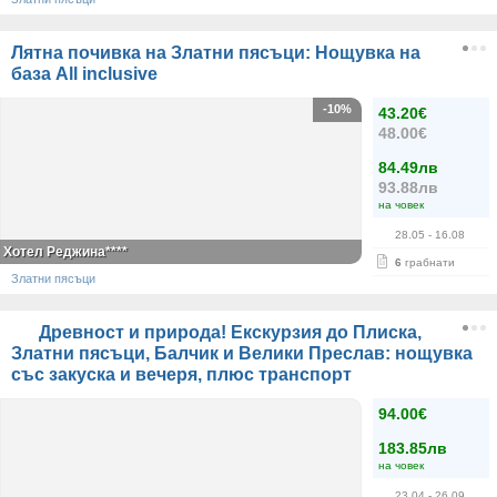
Лятна почивка на Златни пясъци: Нощувка на
база All inclusive
-10%
43.20€
48.00€
84.49лв
93.88лв
на човек
28.05
- 16.08
Хотел Реджина****
6
грабнати
Златни пясъци
Древност и природа! Екскурзия до Плиска,
Златни пясъци, Балчик и Велики Преслав: нощувка
със закуска и вечеря, плюс транспорт
94.00€
183.85лв
на човек
23.04
- 26.09