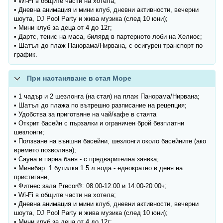
• Wi-Fi в общите части на хотела;
• Дневна анимация и мини клуб, дневни активности, вечерни
шоута, DJ Pool Party и жива музика (след 10 юни);
• Мини клуб за деца от 4 до 12г;
• Дартс, тенис на маса, билярд в партерното лоби на Хелиос;
• Шатъл до плаж Панорама/Нирвана, с осигурен транспорт по
график.
При настаняване в стая Море
• 1 чадър и 2 шезлонга (на стая) на плаж Панорама/Нирвана;
• Шатъл до плажа по вътрешно разписание на рецепция;
• Удобства за приготвяне на чай/кафе в стаята
• Открит басейн с пързалки и ограничен брой безплатни
шезлонги;
• Ползване на външни басейни, шезлонги около басейните (ако
времето позволява);
• Сауна и парна баня - с предварителна заявка;
• Минибар: 1 бутилка 1.5 л вода - еднократно в деня на
пристигане;
• Фитнес зала Precor®: 08:00-12:00 и 14:00-20:00ч;
• Wi-Fi в общите части на хотела;
• Дневна анимация и мини клуб, дневни активности, вечерни
шоута, DJ Pool Party и жива музика (след 10 юни);
• Мини клуб за деца от 4 до 12г;