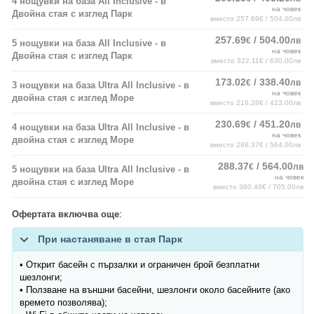
4 нощувки на база All Inclusive - в
на човек
Двойна стая с изглед Парк
вместо 257.69€ / 504.00лв
257.69
/ 504.00
€
лв
5 нощувки на база All Inclusive - в
на човек
Двойна стая с изглед Парк
вместо 322.11€ / 630.00лв
173.02
/ 338.40
€
лв
3 нощувки на база Ultra All Inclusive - в
на човек
двойна стая с изглед Море
вместо 216.28€ / 423.00лв
230.69
/ 451.20
€
лв
4 нощувки на база Ultra All Inclusive - в
на човек
двойна стая с изглед Море
вместо 288.37€ / 564.00лв
288.37
/ 564.00
€
лв
5 нощувки на база Ultra All Inclusive - в
на човек
двойна стая с изглед Море
вместо 360.46€ / 705.00лв
Офертата включва още
:
При настаняване в стая Парк
• Открит басейн с пързалки и ограничен брой безплатни
шезлонги;
• Ползване на външни басейни, шезлонги около басейните (ако
времето позволява);