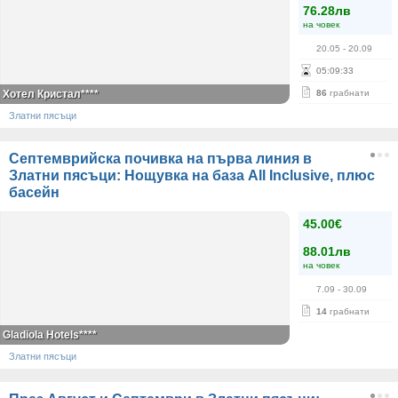
76.28лв
на човек
20.05
- 20.09
05
:
09
:
33
Хотел Кристал****
86
грабнати
Златни пясъци
Септемврийска почивка на първа линия в
Златни пясъци: Нощувка на база All Inclusive, плюс
басейн
45.00€
88.01лв
на човек
7.09
- 30.09
14
грабнати
Gladiola Hotels****
Златни пясъци