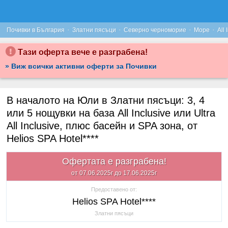
·
·
·
·
Почивки в България
Златни пясъци
Северно черноморие
Море
All 
Тази оферта вече е разграбена!
» Виж всички активни оферти за Почивки
В началото на Юли в Златни пясъци: 3, 4
или 5 нощувки на база All Inclusive или Ultra
All Inclusive, плюс басейн и SPA зона, от
Helios SPA Hotel****
Офертата е разграбена!
от 07.06.2025г до 17.06.2025г
Предоставено от:
Helios SPA Hotel****
Златни пясъци