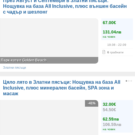
През Август и Септември в Златни пясъци:
Нощувка на база All Inclusive, плюс външен басейн
с чадър и шезлонг
67.00€
131.04лв
на човек
19.08
- 22.09
6
грабнати
Парк-хотел Golden Beach
Златни пясъци
Цяло лято в Златни пясъци: Нощувка на база All
Inclusive, плюс минерален басейн, SPA зона и
масаж
-41%
32.00€
54.50€
62.59лв
106.59лв
на човек