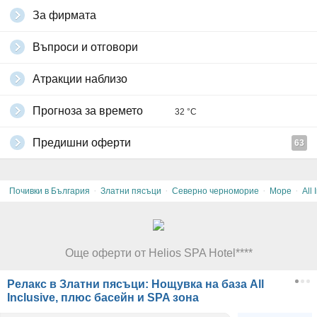
За фирмата
Въпроси и отговори
Атракции наблизо
Прогноза за времето
32 °C
Предишни оферти
63
·
·
·
·
Почивки в България
Златни пясъци
Северно черноморие
Море
All 
Още оферти от Helios SPA Hotel****
Релакс в Златни пясъци: Нощувка на база All
Inclusive, плюс басейн и SPA зона