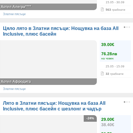
15.05
- 30.09
Хотел Алегра****
563
грабнати
Златни пясъци
Цяло лято в Златни пясъци: Нощувка на база All
Inclusive, плюс басейн
39.00€
76.28лв
на човек
25.05
- 15.09
32
грабнати
Хотел Афродита
Златни пясъци
Лято в Златни пясъци: Нощувка на база All
Inclusive, плюс басейн с шезлонг и чадър
-24%
29.00€
38.40€