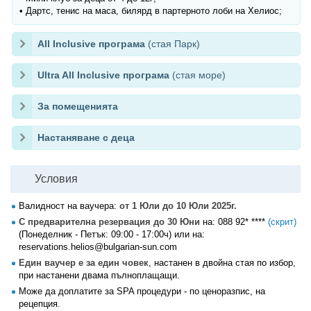
• Дартс, тенис на маса, билярд в партерното лоби на Хелиос;
All Inclusive програма
(стая Парк)
Ultra All Inclusive програма
(стая море)
За помещенията
Настаняване с деца
Условия
Валидност на ваучера:
от 1 Юли до 10 Юли 2025г.
С предварителна резервация до 30 Юни
на:
088 92* ****
(скрит)
(Понеделник - Петък: 09:00 - 17:00ч) или на:
reservations.helios@bulgarian-sun.com
Един ваучер е за един човек
, настанен в двойна стая по избор,
при настанени двама пълноплащащи.
Може да доплатите за SPA процедури - по ценоразпис, на
рецепция.