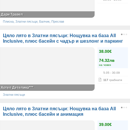
Дари Травел
Плиска, Златни пясъци, Балчик, Преслав
Цяло лято в Златни пясъци: Нощувка на база All
Inclusive, плюс басейн с чадър и шезлонг и паркинг
38.00€
74.32лв
на човек
5.05
- 30.09
117
грабнати
Хотел Детелина***
Златни пясъци
Цяло лято в Златни пясъци: Нощувка на база All
Inclusive, плюс басейн и анимация
39.00€