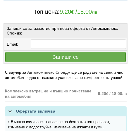
Топ цена:
9.20
/
18.00
€
лв
Запиши се за известие при нова оферта от Автокомплекс
Спондж
Email:
Запиши се
С ваучер за
Автокомплекс Спондж
ще се радвате на свеж и чист
автомобил - едно от важните условия за по-комфортно пътуване!
Комплексно вътрешно и външно почистване
9.20
/ 18.00
€
лв
на автомобил
Офертата включва
• Външно измиване - нанасяне на безконтактен препарат,
измиване с водоструйка, измиване на джанти и гуми,