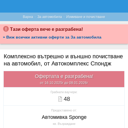
·
·
Варна
За автомобила
Измиване и почистване
Тази оферта вече е разграбена!
» Виж всички активни оферти за За автомобила
Комплексно вътрешно и външно почистване
на автомобил, от Автокомплекс Спондж
Офертата е разграбена!
от 16.10.2025г до 08.01.2026г
Грабнати ваучери:
48
Предоставено от:
Автомивка Sponge
кв. Възраждане