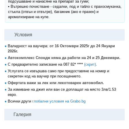
подсушаване и нанасяне на препарат за гуми;
• Вътрешно почистване - седалки, под и табло с прахосмукачка,
стъкла (отвън и отвътре), багажник (ако е празен) и
ароматизиране на купе.
Условия
Валидност на ваучера:
от 16 Октомври 2025г до 24 Януари
2026г.
Автокомплекс Спондж няма да работи на 24 и 25 Декември.
С предварително записване на
087 82* ****
(скрит)
.
Услугата се извършва само при предоставяне на номер и
секретен код на ваучер при посещението.
Офертата важи за лек или лекотоварен автомобил.
За измиване на джип или ван се доплащат на място 3лв/1.53
евро.
Всички други
глобални условия на Grabo.bg
Галерия