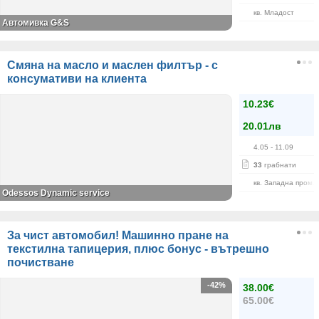
кв. Младост
Автомивка G&S
Смяна на масло и маслен филтър - с
консумативи на клиента
10.23€
20.01лв
4.05
- 11.09
33
грабнати
кв. Западна пром. 
Odessos Dynamic service
За чист автомобил! Машинно пране на
текстилна тапицерия, плюс бонус - вътрешно
почистване
-42%
38.00€
65.00€