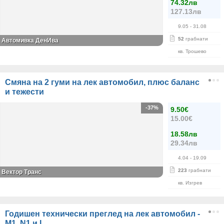
74.32лв
127.13лв
9.05
- 31.08
52
грабнати
Автомивка ДенИва
кв. Трошево
Смяна на 2 гуми на лек автомобил, плюс баланс
и тежести
-37%
9.50€
15.00€
18.58лв
29.34лв
4.04
- 19.09
223
грабнати
Вектор Транс
кв. Изгрев
Годишен технически преглед на лек автомобил -
M1, N1 и L