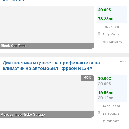
40.00€
78.23лв
5.02
- 13.09
51
грабнати
ул. Прилеп 79
Sleek Car Tech
Диагностика и цялостна профилактика на
климатик на автомобил - фреон R134А
-50%
10.00€
20.00€
19.56лв
39.12лв
30.06
- 29.08
14
грабнати
Автоцентър Nikko Garage
кв. Младост