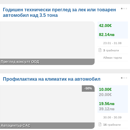
Годишен технически преглед за лек или товарен
автомобил над 3.5 тона
42.00€
82.14лв
23.01
- 31.08
3
грабнати
Айман тарла
Преглед консулт ООД
Профилактика на климатик на автомобил
-50%
10.00€
20.00€
19.56лв
39.12лв
30.06
- 30.09
16
грабнати
Автоцентър САС