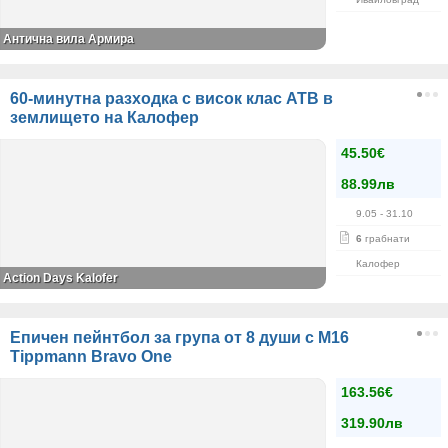
Антична вила Армира
60-минутна разходка с висок клас АТВ в
землището на Калофер
45.50€
88.99лв
9.05
- 31.10
6
грабнати
Калофер
Action Days Kalofer
Епичен пейнтбол за група от 8 души с M16
Tippmann Bravo One
163.56€
319.90лв