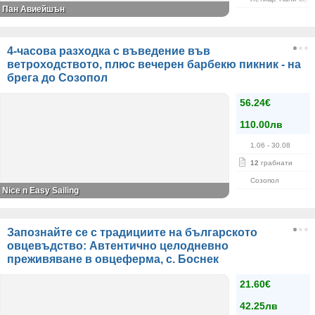
Пан Авиейшън
4-часова разходка с въведение във
ветроходството, плюс вечерен барбекю пикник - на
брега до Созопол
56.24€
110.00лв
1.06
- 30.08
12
грабнати
Созопол
Nice n Easy Sailing
Запознайте се с традициите на българското
овцевъдство: Автентично целодневно
преживяване в овцеферма, с. Боснек
21.60€
42.25лв