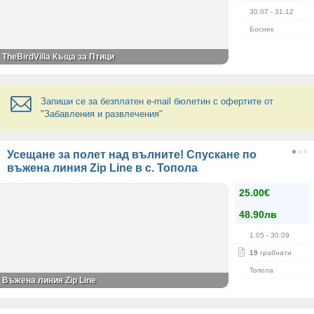
30.07
- 31.12
Боснек
TheBirdVilla Къща за Птици
Запиши се за безплатен e-mail бюлетин с офертите от
"Забавления и развлечения"
Усещане за полет над вълните! Спускане по
въжена линия Zip Line в с. Топола
25.00€
48.90лв
1.05
- 30.09
19
грабнати
Топола
Въжена линия Zip Line