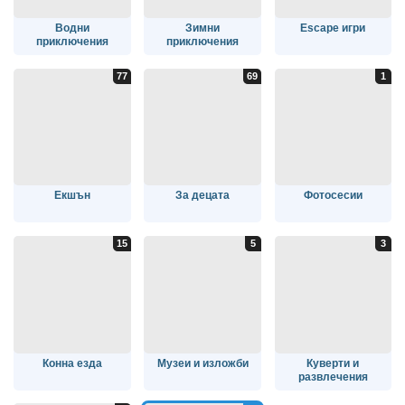
Водни
Зимни
Escape игри
приключения
приключения
Екшън
За децата
Фотосесии
Конна езда
Музеи и изложби
Куверти и
развлечения