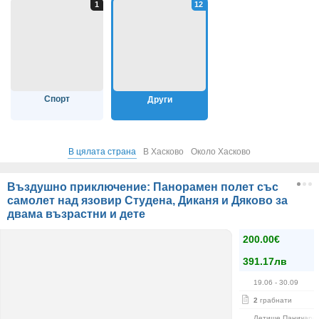
Спорт
Други
В цялата страна
В Хасково
Около Хасково
Въздушно приключение: Панорамен полет със
самолет над язовир Студена, Диканя и Дяково за
двама възрастни и дете
200.00€
391.17лв
19.06
- 30.09
2
грабнати
Летище Паничаре