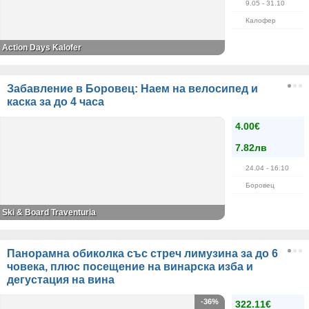
9.05
- 31.10
Калофер
Action Days Kalofer
Забавление в Боровец: Наем на велосипед и
каска за до 4 часа
4.00€
7.82лв
24.04
- 16.10
Боровец
Ski & Board Traventuria
Панорамна обиколка със стреч лимузина за до 6
човека, плюс посещение на винарска изба и
дегустация на вина
-36%
322.11€