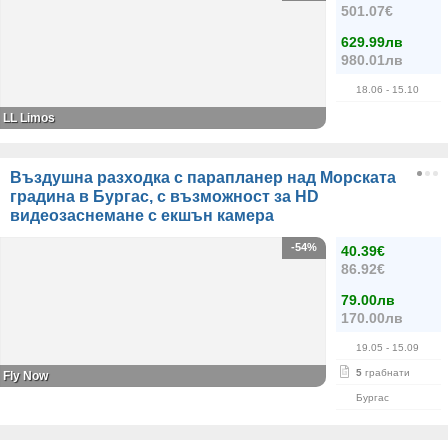
501.07€
629.99лв
980.01лв
18.06
- 15.10
LL Limos
Въздушна разходка с парапланер над Морската
градина в Бургас, с възможност за HD
видеозаснемане с екшън камера
-54%
40.39€
86.92€
79.00лв
170.00лв
19.05
- 15.09
5
грабнати
Fly Now
Бургас