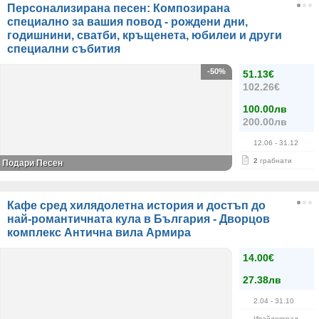
Персонализирана песен: Композирана
специално за вашия повод - рождени дни,
годишнини, сватби, кръщенета, юбилеи и други
специални събития
-50%
51.13€
102.26€
100.00лв
200.00лв
12.06
- 31.12
2
грабнати
Подари Песен
Кафе сред хилядолетна история и достъп до
най-романтичната кула в България - Дворцов
комплекс Антична вила Армира
14.00€
27.38лв
2.04
- 31.10
Ивайловград