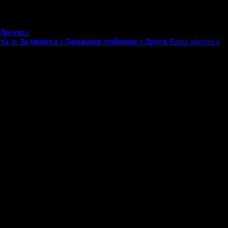
Други
12
ата
За бизнеса
Домашни любимци
Други
Ваша оферта в
31
2
3