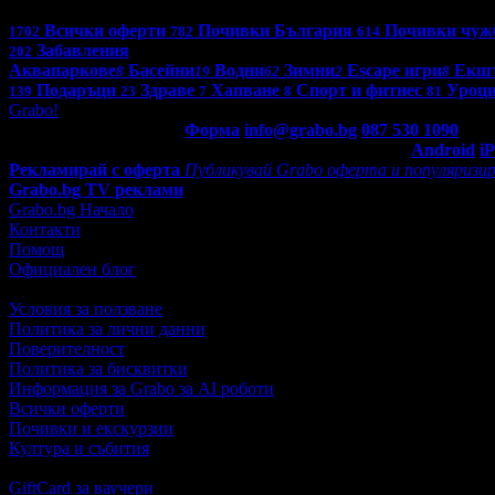
Всички оферти в България: 4236
Всички оферти
Почивки България
Почивки чуж
1702
782
614
Забавления
202
Аквапаркове
Басейни
Водни
Зимни
Escape игри
Екш
8
19
62
2
8
Подаръци
Здраве
Хапване
Спорт и фитнес
Уроци
139
23
7
8
81
Grabo!
Контакти с Grabo.bg:
Форма
info@grabo.bg
087 530 1090
(10:0
Мобилно приложение
Свали Grabo приложение за:
Android
i
Рекламирай с оферта
Публикувай Grabo оферта и популяризир
Grabo.bg TV реклами
Grabo.bg Начало
Контакти
Помощ
Официален блог
Условия за ползване
Политика за лични данни
Поверителност
Политика за бисквитки
Информация за Grabo за AI роботи
Всички оферти
Почивки и екскурзии
Култура и събития
GiftCard за ваучери