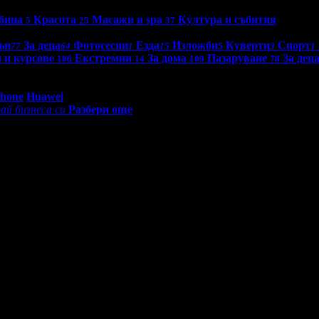
бина
Красота
Масажи и spa
Култура и събития
5
25
37
ън
За деца
Фотосесии
Езда
Изложби
Куверти
Спорт
77
64
1
15
5
3
1
 и курсове
Екстремни
За дома
Пазаруване
За дец
106
14
109
78
0 - 18:30ч)
Phone
Huawei
ай бизнеса си
Разбери още