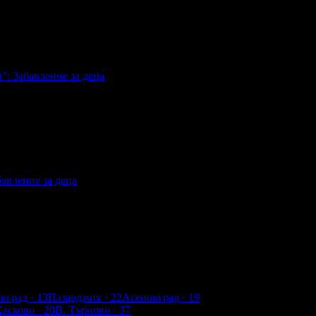
а деца
": Забавление за деца
Забавление за деца
авление за деца
ение за деца
евград
· 13
Пазарджик
· 22
Асеновград
· 19
Хасково
· 20
В. Търново
· 37