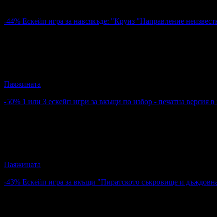
-44%
Ескейп игра за навсякъде: "Круиз "Направление неизвест
12.78€
23.00€
Цена:
25.00лв
44.98лв
4
Ескейп игра за навсякъде: "Круиз "Направление неизвестно"
Паяжината
4.9
-50%
1 или 3 ескейп игри за вкъщи по избор - печатна версия в
17.90€
35.79€
Цена:
35.01лв
70.00лв
2
1 или 3 ескейп игри за вкъщи по избор - печатна версия в пл
Паяжината
4.9
-43%
Ескейп игра за вкъщи "Пиратското съкровище и дъждовна
10.23€
17.90€
Цена:
20.01лв
35.01лв
1