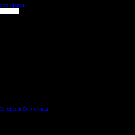
щите оферти!
По рейтинг
По отстъпка
игри