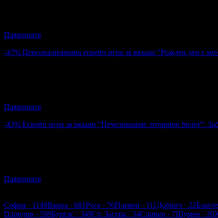
1
Ескейп игра за вкъщи "Прерията на загадките": Забавление з
Паяжината
4.9
-47%
Персонализирана ескейп игра за вкъщи "Рожден ден с мен
23.01€
43.46€
Цена:
45.00лв
85.00лв
Персонализирана ескейп игра за вкъщи "Рожден ден с мен": 
Паяжината
4.9
-43%
Ескейп игра за вкъщи "Печелившият лотариен билет": Заб
10.23€
17.90€
Цена:
20.01лв
35.01лв
Ескейп игра за вкъщи "Печелившият лотариен билет": Забавл
Паяжината
4.9
Хасково
София
· 1149
Варна
· 681
Русе
· 70
Плевен
· 111
Добрич
· 22
Благо
Пловдив
· 599
Бургас
· 349
Ст. Загора
· 54
Сливен
· 7
Шумен
· 20