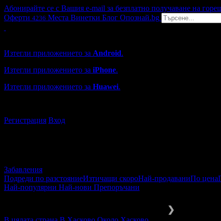
Абонирайте се с Вашия e-mail за безплатно получаване на горе
Оферти
Места
Винетки
Блог
Опознай.bg
4236
Grabo мобилна версия
Изтегли приложението за
Android
.
Изтегли приложението за
iPhone
.
Изтегли приложението за
Huawei
.
...или отвори
grabo.bg
Регистрация
Вход
Забавления
Подреди по разстояние
Изтичащи скоро
Най-продавани
По цена
Най-популярни
Най-нови
Препоръчани
Забавления и развлечения
Escape 
❯
В цялата страна
В Хасково
Около Хасково