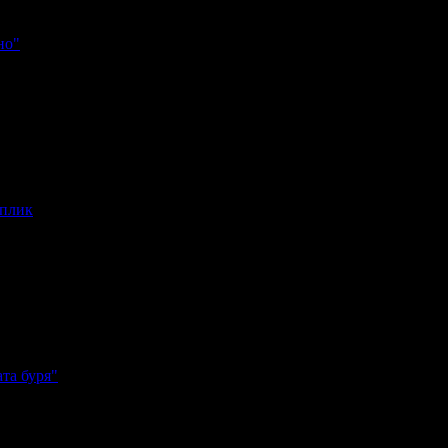
но"
 плик
ик
та буря"