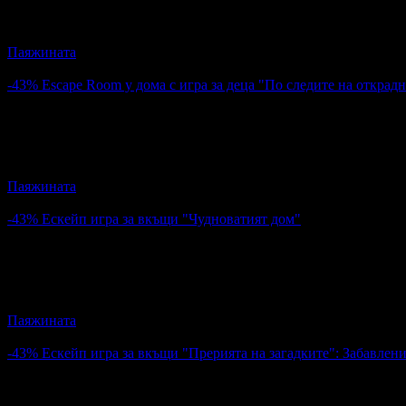
Ескейп игра за вкъщи "Пиратското съкровище и дъждовната 
Паяжината
4.9
-43%
Escape Room у дома с игра за деца "По следите на открад
10.23€
17.90€
Цена:
20.01лв
35.01лв
Escape Room у дома с игра за деца "По следите на откраднат
Паяжината
4.9
-43%
Ескейп игра за вкъщи "Чудноватият дом"
10.23€
17.90€
Цена:
20.01лв
35.01лв
Ескейп игра за вкъщи "Чудноватият дом"
Паяжината
4.9
-43%
Ескейп игра за вкъщи "Прерията на загадките": Забавлени
10.23€
17.90€
Цена:
20.01лв
35.01лв