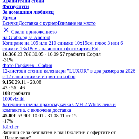
Хранителни стоки
Фотоуслуги
За домашния любимец
Други
Всички
Доставка с куриер
Взимане на място
Свали приложението
на Grabo.bg за Android
Копиране на 105 или 210 снимки 10х15см, плюс 3 или 6
снимки 13х18см - на японска фотохартия Fuji
16.36€
23.78€
30.05
- 16.09
57
грабнати
София
-31%
Фото Гърбачев - София
12-листови стенни календари "LUXOR" в два размера за 2026
с 12 ваши снимки и цвят по избор
9.15€
29.11
- 20.08
43
:
56
:
46
108
грабнати
1000vizitki
Батерийна ръчна прахосмукачка CVH 2 White: лека и
компактна, с включена доставка
45.00€
53.90€
10.01
- 31.08
11
от 15
-17%
Kärcher
Запиши се за безплатен e-mail бюлетин с офертите от
"Пазаруване"