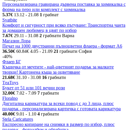
Персонализирана гравирана дървена поставка за химикалка с
форма на перо или комплект с химикалка
5.37€
13.12
- 21.08
1
грабнат
Svatbite
Комфорт и сигурност при всяко пътуване: Транспортна чанта
за домашен любимец в цвят по избор
7.67€
29.11
- 31.08
2
грабнати
Варна
Магазин Лора
Печат на 1000 двустранни пълноцветни флаера - формат А6
36.50€
60.84€
4.05
- 21.09
21
грабнати
София
-40%
Флаер БГ
Къщичка от мечтите - най-цветният подарък за малките
творци! Картонена къща за оцветяване
21.68€
31.10
- 31.08
16
грабнати
ТeaToys
Букет от 51 или 101 вечни рози
32.00€
7.02
- 7.09
7
грабнати
Floralno
Дигитална карикатура за всеки повод с до 3 лица, плюс
подарък - персонализирана картичка с готовата карикатура
40.00€
9.01
- 1.10
4
грабнати
Stela Caricatures
Експресно копиране на снимки в размер по избор, плюс
подарък - фотоалбум и обработка