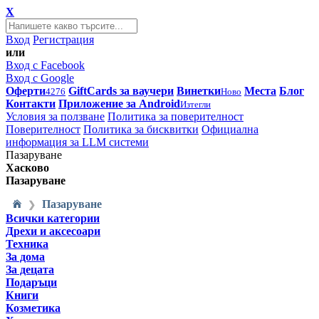
X
Вход
Регистрация
или
Вход с Facebook
Вход с Google
Оферти
GiftCards за ваучери
Винетки
Места
Блог
4276
Ново
Контакти
Приложение за Android
Изтегли
Условия за ползване
Политика за поверителност
Поверителност
Политика за бисквитки
Официална
информация за LLM системи
Пазаруване
Хасково
Пазаруване
Пазаруване
❯
Всички категории
Дрехи и аксесоари
Техника
За дома
За децата
Подаръци
Книги
Козметика