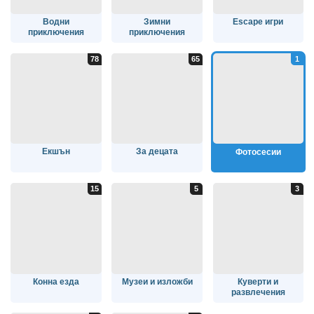
Водни
Зимни
Escape игри
приключения
приключения
Екшън
За децата
Фотосесии
Конна езда
Музеи и изложби
Куверти и
развлечения