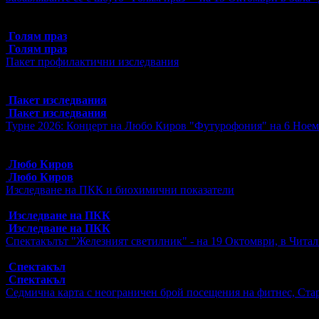
Топ цена:
17.00€/33.25лв
6 грабнати ваучера
Голям праз
Голям праз
Пакет профилактични изследвания
Топ цена:
18.20€/35.60лв
3 грабнати ваучера
Пакет изследвания
Пакет изследвания
Турне 2026: Концерт на Любо Киров "Футурофония" на 6 Ноем
Топ цена:
20.00€/39.12лв
11 грабнати ваучера
Любо Киров
Любо Киров
Изследване на ПКК и биохимични показатели
Топ цена:
21.27€/41.60лв
Изследване на ПКК
Изследване на ПКК
Спектакълът "Железният светилник" - на 19 Октомври, в Читал
Топ цена:
8.00€/15.65лв
Спектакъл
Спектакъл
Седмична карта с неограничен брой посещения на фитнес, Стар
Топ цена:
10.22€/19.99лв
17 грабнати ваучера