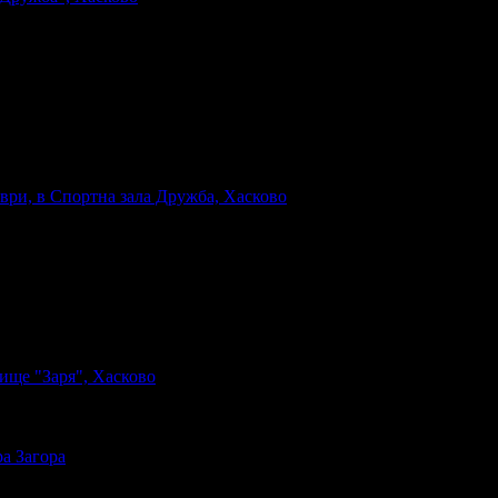
ври, в Спортна зала Дружба, Хасково
ище "Заря", Хасково
а Загора