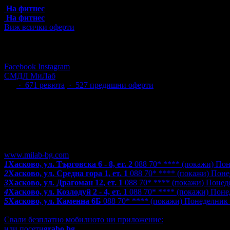
На фитнес
На фитнес
Виж всички оферти
Последвай Grabo.bg:
Facebook
Instagram
СМДЛ МиЛаб
4.9
·
671
ревюта
· 527 предишни оферти
Адрес и контакти
www.milab-bg.com
1
Хасково, ул. Търговска 6 - 8, ет. 2
088 70* ****
(покажи)
Пон
2
Хасково, ул. Средна гора 1, ет. 1
088 70* ****
(покажи)
Понед
3
Хасково, ул. Драгоман 12, ет. 1
088 70* ****
(покажи)
Понеде
4
Хасково, ул. Козлодуй 2 - 4, ет. 1
088 70* ****
(покажи)
Понед
5
Хасково, ул. Каменна 6Б
088 70* ****
(покажи)
Понеделник -
Виж адресите и в другите градове
Свали безплатно мобилното ни приложение:
или посети
grabo.bg