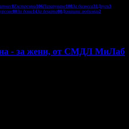
итнес
8
Екстремни
106
Пазаруване
108
За бизнеса
31
Други
3
курсове
80
За дома
14
За децата
80
Домашни любимци
2
она - за жени, от СМДЛ МиЛаб