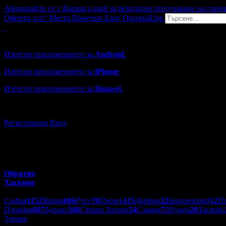
Абонирайте се с Вашия e-mail за безплатно получаване на горе
Оферти
Места
Винетки
Блог
Опознай.bg
4267
Grabo мобилна версия
Изтегли приложението за
Android
.
Изтегли приложението за
iPhone
.
Изтегли приложението за
Huawei
.
...или отвори
grabo.bg
Регистрация
Вход
Обратно
Хасково
Избери друг град:
София
1152
Варна
686
Русе
70
Плевен
115
Добрич
22
Благоевград
12
П
Пловдив
607
Бургас
348
Стара Загора
54
Сливен
7
Шумен
20
Хасково
Здраве