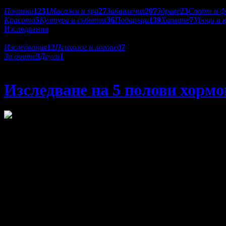
Категории оферти:
Почивки
1231
Масажи и spa
27
Забавления
207
Здраве
23
Спорт и ф
Красота
5
Култура и събития
36
Подаръци
139
Хапване
7
Уроци и 
Изследвания
Подкатегории:
Изследвания
12
Психолог и логопед
7
За очите
3
Други
1
СМДЛ МиЛаб
Изследване на 5 полови хорм