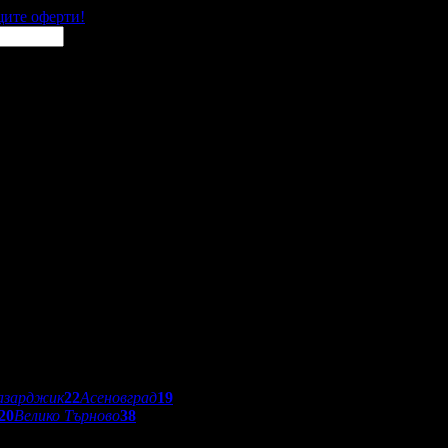
щите оферти!
азарджик
22
Асеновград
19
20
Велико Търново
38