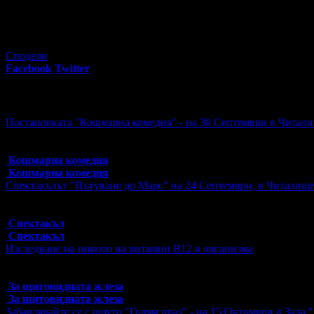
1
грабнат ваучер
Сподели
Facebook
Twitter
E-mail
Изпрати линк
Още за разграбване:
Постановката "Кошмарна комедия" - на 30 Септември в Читали
Топ цена:
10.00€/19.56лв
6 грабнати ваучера
Кошмарна комедия
Кошмарна комедия
Спектакълът "Пътуване до Марс" на 24 Септември, в Читалище
Топ цена:
13.00€/25.43лв
5 грабнати ваучера
Спектакъл
Спектакъл
Изследване на нивото на витамин В12 в организма
Топ цена:
9.41€/18.40лв
5 грабнати ваучера
За щитовидната жлеза
За щитовидната жлеза
Забавлявайте се с шоуто "Голям праз" - на 15 Октомври в Зала