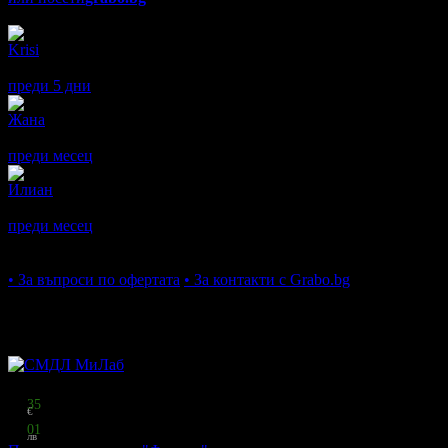
Отзиви от клиенти
(671)
Krisi
5
Бързи и отзивчиви.
преди 5 дни
·
· Подкрепям това мнение!
Жана
5
Много пъти съм си правила изследвания в тази лаборатория и 
преди месец
·
· Подкрепям това мнение!
Илиан
5
Всичко беше на ниво.Препоръчвам с две ръце!!
преди месец
·
· Подкрепям това мнение!
Покажи още ревюта
Ако имате други въпроси
• За въпроси по офертата
• За контакти с Grabo.bg
Още оферти от СМДЛ МиЛаб
Топ цена:
38
35
€
75
01
лв