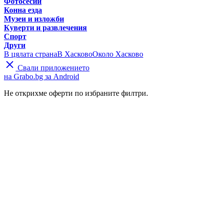
Фотосесии
Конна езда
Музеи и изложби
Куверти и развлечения
Спорт
Други
В цялата страна
В Хасково
Около Хасково
Свали приложението
на Grabo.bg за Android
Не открихме оферти по избраните филтри.