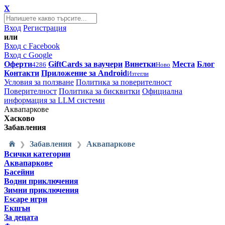
X
Вход
Регистрация
или
Вход с Facebook
Вход с Google
Оферти
GiftCards за ваучери
Винетки
Места
Блог
4286
Ново
Контакти
Приложение за Android
Изтегли
Условия за ползване
Политика за поверителност
Поверителност
Политика за бисквитки
Официална
информация за LLM системи
Аквапаркове
Хасково
Забавления
Забавления
Аквапаркове
❯
❯
Всички категории
Аквапаркове
Басейни
Водни приключения
Зимни приключения
Escape игри
Екшън
За децата