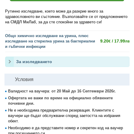
Рутинно изследване, което може да разкрие много за
здравословното ви състояние. Възползвайте се от предложението
на
СМДЛ
МиЛаб
, за да сте спокойни за здравето си!
Общо химично изследване на урина, плюс
9.20
/ 17.99
изследване на стерилна урина за бактериални
€
лв
и гъбични инфекции
За изследването
Условия
Валидност на ваучера:
от 20 Май до 16 Септември 2026г.
Офертата не важи по време на официално обявените
почивни дни.
Не е необходима предварителна резервация. Клиентите с
ваучери ще бъдат обслужвани според заетостта на избрания
обект.
Необходимо е да представите номер и секретен код на ваучер
при посещението си.