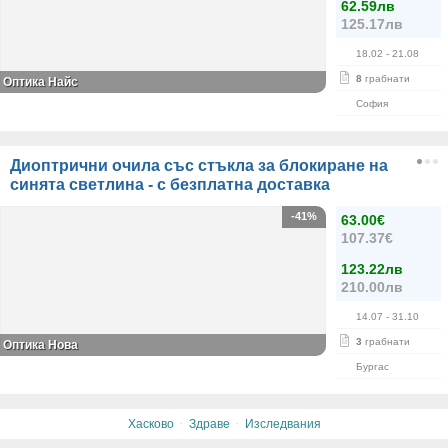
62.59лв
125.17лв
18.02
- 21.08
8
грабнати
Оптика Найс
София
Диоптрични очила със стъкла за блокиране на
синята светлина - с безплатна доставка
-41%
63.00€
107.37€
123.22лв
210.00лв
14.07
- 31.10
3
грабнати
Оптика Нова
Бургас
·
·
Хасково
Здраве
Изследвания