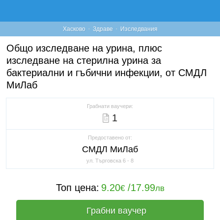
·
·
Хасково
Здраве
Изследвания
Общо изследване на урина, плюс
изследване на стерилна урина за
бактериални и гъбични инфекции, от СМДЛ
МиЛаб
Грабнати ваучери:
1
Предоставено от:
СМДЛ МиЛаб
ул. Търговска 6 - 8
Топ цена:
9.20
/
17.99
€
лв
Грабни ваучер