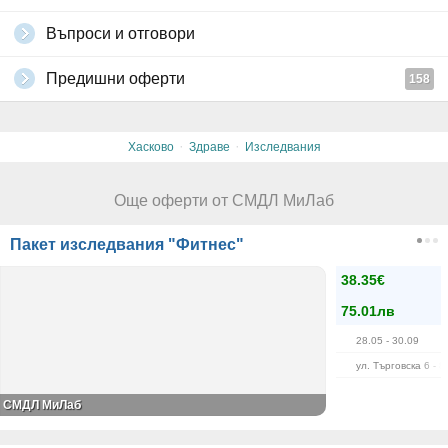
Въпроси и отговори
Предишни оферти
158
·
·
Хасково
Здраве
Изследвания
Още оферти от СМДЛ МиЛаб
Пакет изследвания "Фитнес"
38.35€
75.01лв
28.05
- 30.09
ул. Търговска 6 - 8
СМДЛ МиЛаб