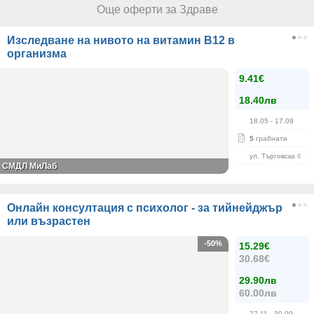
Още оферти за Здраве
Изследване на нивото на витамин В12 в
организма
9.41€
18.40лв
18.05
- 17.09
5
грабнати
ул. Търговска 6 - 8
СМДЛ МиЛаб
Онлайн консултация с психолог - за тийнейджър
или възрастен
-50%
15.29€
30.68€
29.90лв
60.00лв
27.11
- 30.09