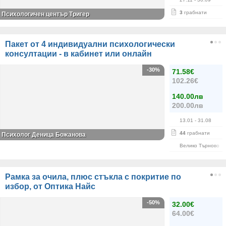
3
грабнати
Психологичен център Тригер
Пакет от 4 индивидуални психологически
консултации - в кабинет или онлайн
-30%
71.58€
102.26€
140.00лв
200.00лв
13.01
- 31.08
44
грабнати
Психолог Деница Божанова
Велико Търново
Рамка за очила, плюс стъкла с покритие по
избор, от Оптика Найс
-50%
32.00€
64.00€