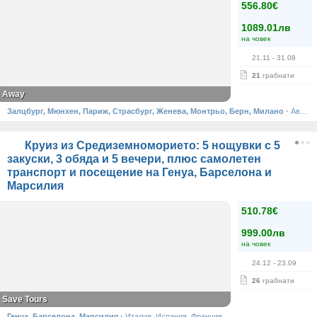
556.80€
1089.01лв
на човек
21.11
- 31.08
21
грабнати
Away
Залцбург, Мюнхен, Париж, Страсбург, Женева, Монтрьо, Берн, Милано
·
Австрия, Германия, Франция, Швейцария, Италия
Круиз из Средиземноморието: 5 нощувки с 5
закуски, 3 обяда и 5 вечери, плюс самолетен
транспорт и посещение на Генуа, Барселона и
Марсилия
510.78€
999.00лв
на човек
24.12
- 23.09
26
грабнати
Save Tours
Генуа, Барселона, Марсилия
·
Италия, Испания, Франция