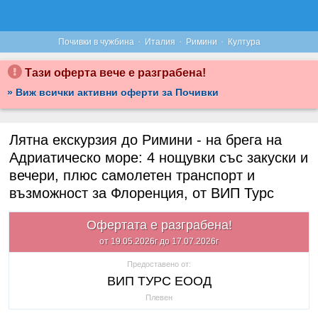
·
·
·
Почивки в чужбина
Италия
Римини
Култура
Тази оферта вече е разграбена!
» Виж всички активни оферти за Почивки
Лятна екскурзия до Римини - на брега на
Адриатическо море: 4 нощувки със закуски и
вечери, плюс самолетен транспорт и
възможност за Флоренция, от ВИП Турс
Офертата е разграбена!
от 19.05.2026г до 17.07.2026г
Предоставено от:
ВИП ТУРС ЕООД
Плевен