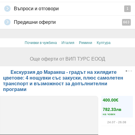
Въпроси и отговори
1
Предишни оферти
663
·
·
·
Почивки в чужбина
Италия
Римини
Култура
Още оферти от ВИП ТУРС ЕООД
Екскурзия до Маракеш - градът на хилядите
цветове: 4 нощувки със закуски, плюс самолетен
транспорт и възможност за допълнителни
програми
400.00€
782.33лв
на човек
24.07
- 26.08