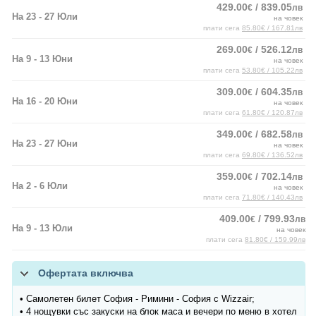
429.00
/ 839.05
€
лв
На 23 - 27 Юли
на човек
плати сега
85.80€ / 167.81лв
269.00
/ 526.12
€
лв
На 9 - 13 Юни
на човек
плати сега
53.80€ / 105.22лв
309.00
/ 604.35
€
лв
На 16 - 20 Юни
на човек
плати сега
61.80€ / 120.87лв
349.00
/ 682.58
€
лв
На 23 - 27 Юни
на човек
плати сега
69.80€ / 136.52лв
359.00
/ 702.14
€
лв
На 2 - 6 Юли
на човек
плати сега
71.80€ / 140.43лв
409.00
/ 799.93
€
лв
На 9 - 13 Юли
на човек
плати сега
81.80€ / 159.99лв
Офертата включва
• Самолетен билет София - Римини - София с Wizzair;
• 4 нощувки със закуски на блок маса и вечери по меню в хотел