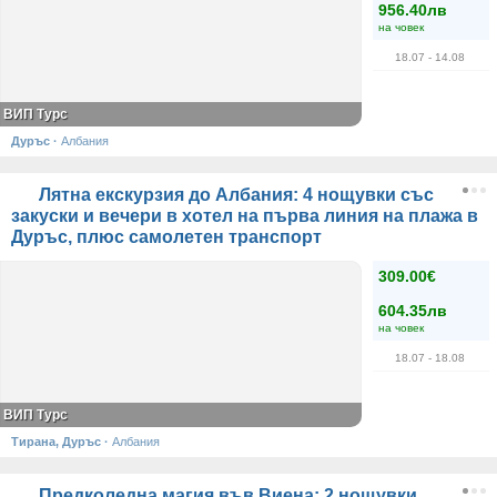
956.40лв
на човек
18.07
- 14.08
ВИП Турс
Дуръс
·
Албания
Лятна екскурзия до Албания: 4 нощувки със
закуски и вечери в хотел на първа линия на плажа в
Дуръс, плюс самолетен транспорт
309.00€
604.35лв
на човек
18.07
- 18.08
ВИП Турс
Тирана, Дуръс
·
Албания
Предколедна магия във Виена: 2 нощувки