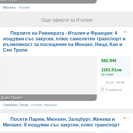
ВИП Турс
Милано
·
Италия
Още оферти за Италия
Перлите на Ривиерата - Италия и Франция: 4
нощувки със закуски, плюс самолетен транспорт и
възможност за посещение на Монако, Ница, Кан и
Сен Тропе
562.94€
1101.01лв
на човек
23.10
- 26.08
7
грабнати
Дари Травел
Санремо, Генуа
·
Италия, Франция
Посети Париж, Мюнхен, Залцбург, Женева и
Милано: 8 нощувки със закуски, плюс транспорт