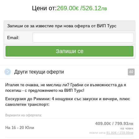
Цени от:
269.00
/
526.12
€
лв
Запиши се за известие при нова оферта от ВИП Турс
Email:
Запиши се
Други текущи оферти
40
Италия те очаква, не мислиш ли? Грабни си възможността да я
посетиш - с предложението на
ВИП Турс
!
Екскурзия до Римини: 4 нощувки със закуски и вечери, плюс
самолетен транспорт:
Варианти на офертата:
409.00
/ 799.93
€
лв
На 16 - 20 Юли
на човек
плати сега
81.80€ / 159.99лв