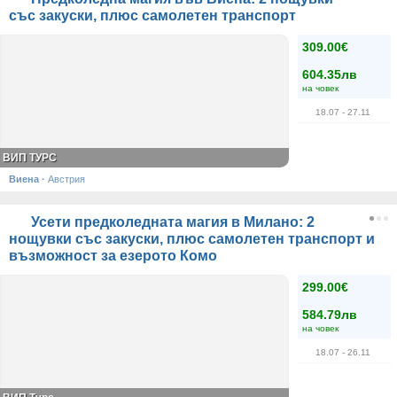
със закуски, плюс самолетен транспорт
309.00€
604.35лв
на човек
18.07
- 27.11
ВИП ТУРС
Виена
·
Австрия
Усети предколедната магия в Милано: 2
нощувки със закуски, плюс самолетен транспорт и
възможност за езерото Комо
299.00€
584.79лв
на човек
18.07
- 26.11