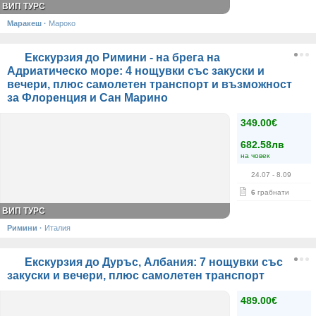
ВИП ТУРС
Маракеш
·
Мароко
Екскурзия до Римини - на брега на
Адриатическо море: 4 нощувки със закуски и
вечери, плюс самолетен транспорт и възможност
за Флоренция и Сан Марино
349.00€
682.58лв
на човек
24.07
- 8.09
6
грабнати
ВИП ТУРС
Римини
·
Италия
Екскурзия до Дуръс, Албания: 7 нощувки със
закуски и вечери, плюс самолетен транспорт
489.00€