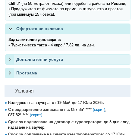
Cliff 3* (на 50 метра от плажа) или подобен в района на Римини;
• Придружител от фирмата по време на пътуването и престоя
(при минимум 15 човека).
Офертата не включва
Задължително доплащане:
• Туристическа такса - 4 евро / 7.82 лв. на ден.
Допълнителни услуги
Програма
Условия
Валидност на ваучера:
от 19 Май до 17 Юли 2026г.
С предварително записване на:
087 85* ****
(скрит)
,
087 82* ****
(скрит)
.
Срок за подписване на договор с туроператора:
до 3 дни след
издаване на ваучер.
Срок за доплащане на сумата към туроператора:
до 17 Юли.