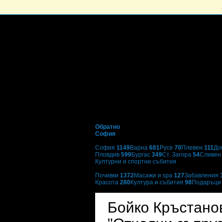
Обратно
София
Избери друг град:
София
1149
Варна
681
Русе
70
Плевен
111
До
Пловдив
599
Бургас
349
Ст. Загора
54
Сливе
Културни и спортни събития
Категории оферти:
Почивки
1372
Масажи и spa
127
Забавления
Красота
280
Култура и събития
98
Подаръц
Artvent
Бойко Кръстано