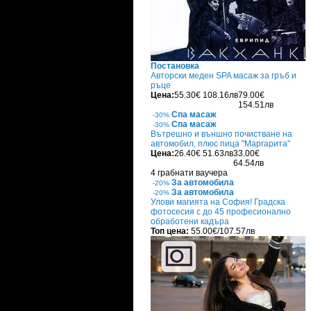
Постановка
Авторски меден SPA масаж за гръб и
ръце
Цена:
55.30€
108.16лв
79.00€
154.51лв
Спа масаж
-30%
Спа масаж
-30%
Вътрешно и външно почистване на
автомобил, плюс пица "Маргарита"
Цена:
26.40€
51.63лв
33.00€
64.54лв
4 грабнати ваучера
За автомобила
-20%
За автомобила
-20%
Улови магията на София! Градска
фотосесия с до 45 професионално
обработени кадъра
Топ цена:
55.00€/107.57лв