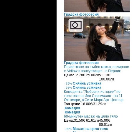
Градска фотосесия
Градска фотосесия
Почистване на зъбен камък, полиране
с Airflow и консултация - в Перник
Цена:
12.78€
25.00лв
51.13€
100.00лв
Сияйна усмивка
-75%
Сияйна усмивка
-75%
Комедията "Любовни истории" по
текстове на Иво Сиромахов - на 11
Октомври, в Сити Марк Арт Център
Топ цена:
16.00€/31.29лв
Комедия
Комедия
60-минутен масаж на цяло тяло
Цена:
31.50€
61.61лв
45.00€
88.01лв
Масаж на цяло тяло
-30%