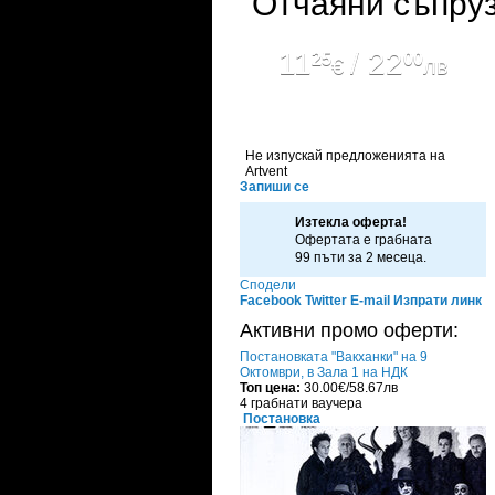
"Отчаяни съпруз
11
/ 22
25
00
€
лв
Не изпускай предложенията на
Artvent
Запиши се
Изтекла оферта!
Офертата е грабната
99 пъти за 2 месеца.
Сподели
Facebook
Twitter
E-mail
Изпрати линк
Активни промо оферти:
Постановката "Вакханки" на 9
Октомври, в Зала 1 на НДК
Топ цена:
30.00€/58.67лв
4 грабнати ваучера
Постановка