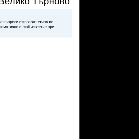
 Велико Търново
те въпроси отговарят екипа по
втоматично e-mail известие при