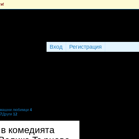
ти!
Вход
Регистрация
машни любимци
4
7
Други
12
 в комедията