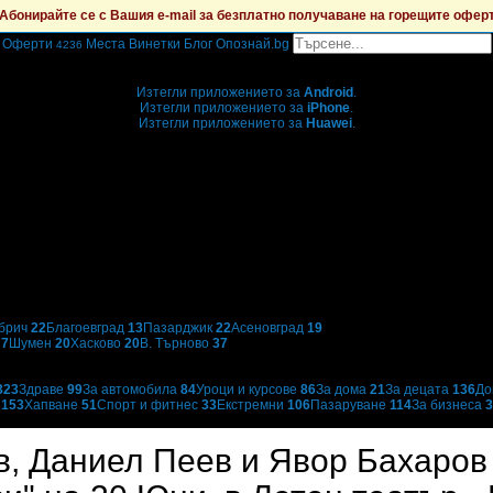
Абонирайте се с Вашия e-mail за безплатно получаване на горещите офер
Оферти
Места
Винетки
Блог
Опознай.bg
4236
Grabo мобилна версия
Изтегли приложението за
Android
.
Изтегли приложението за
iPhone
.
Изтегли приложението за
Huawei
.
...или отвори
grabo.bg
брич
22
Благоевград
13
Пазарджик
22
Асеновград
19
н
7
Шумен
20
Хасково
20
В. Търново
37
323
Здраве
99
За автомобила
84
Уроци и курсове
86
За дома
21
За децата
136
До
и
153
Хапване
51
Спорт и фитнес
33
Екстремни
106
Пазаруване
114
За бизнеса
3
в, Даниел Пеев и Явор Бахаров