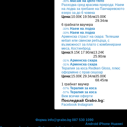
Масаж на цяло тяло
-30%
Разходка сред красива природа: Наем
на лодка за гребане на Панчаревското
езеро за до 6 човека
Цена:
10.00€
19.56лв
15.00€
29.34лв
6 грабнати ваучера
Наем на лодка
-33%
Наем на лодка
-33%
Арменска страст на скара: Телешки
кебап или свински ребърца, с
възможност за плато с комбинирани
меса, Костинброд
Цена:
9.15€
17.90лв
13.24€
25.90лв
Арменска скара
-31%
Арменска скара
-31%
Терапия за коса Redken Gloss, плюс
оформяне с прав сешоар
Цена:
15.00€
29.34лв
35.00€
68.45лв
1 грабнат ваучер
Терапия за коса
-57%
Терапия за коса
-57%
Виж всички оферти
Последвай Grabo.bg:
Facebook
Instagram
Контакти с Grabo.bg:
Форма
info@grabo.bg
087 530 1090
(10:00 - 18:30ч)
Мобилно приложение
Свали Grabo приложение за:
Android
iPhone
Huawei