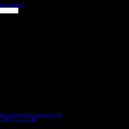
щите оферти!
12
Пазарджик
22
Асеновград
19
о
20
В. Търново
38