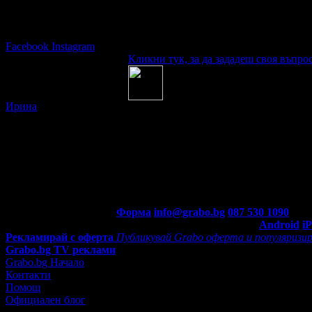
Последвай Grabo.bg:
Facebook
Instagram
Кликни тук, за да зададеш своя въпрос
Въпроси и отговори
Ирина
попита:
Преди 11 месеца
Бих искала да попитам — при епилация на интимната зона 
опит в друг салон.
Здравейте,при всеки клиент се използва нова шпатула . И при в
Отговор от Студио за красота Контеса преди 10 месеца
Контакти с Grabo.bg:
Форма
info@grabo.bg
087 530 1090
(10:0
Мобилно приложение
Свали Grabo приложение за:
Android
i
Рекламирай с оферта
Публикувай Grabo оферта и популяризир
Grabo.bg TV реклами
Grabo.bg Начало
Контакти
Помощ
Официален блог