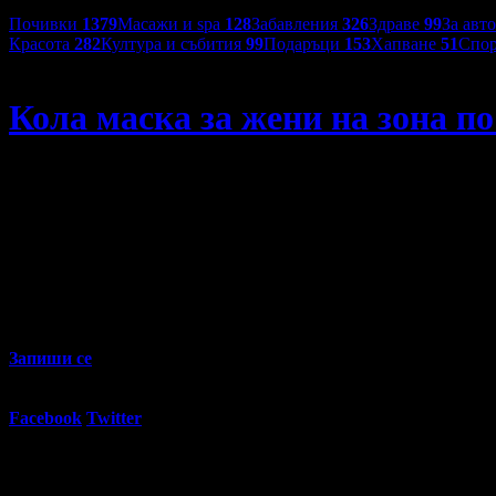
Категории оферти:
Почивки
1379
Масажи и spa
128
Забавления
326
Здраве
99
За авт
Красота
282
Култура и събития
99
Подаръци
153
Хапване
51
Спор
Студио за красота Контеса
Кола маска за жени на зона по
Кола маска за жени на зона по избор
58
00
3
€
/ 7
лв
Не изпускай предложенията на
Студио за красота Контеса
Запиши се
30
Регулярна цена:
Grabo oтстъпка:
Сп
5.11€
/ 9.99лв
%
Facebook
Twitter
E-mail
Изпрати линк
Активни промо оферти: