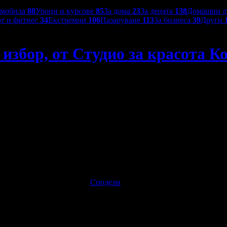
омобила
88
Уроци и курсове
85
За дома
23
За децата
138
Домашни 
т и фитнес
34
Екстремни
106
Пазаруване
113
За бизнеса
39
Други
 избор, от Студио за красота К
1.53€ / 2.99лв
Изтекла оферта!
Офертата е грабната 5
естяваш:
Сподели