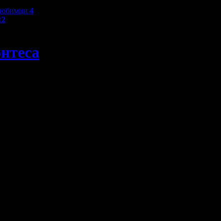
любимци
4
12
онтеса
1 пъти за 1 година.