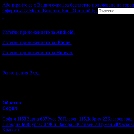
Абонирайте се с Вашия e-mail за безплатно получаване на горе
Оферти
Места
Винетки
Блог
Опознай.bg
4272
Grabo мобилна версия
Изтегли приложението за
Android
.
Изтегли приложението за
iPhone
.
Изтегли приложението за
Huawei
.
...или отвори
grabo.bg
Регистрация
Вход
Обратно
София
Избери друг град:
София
1153
Варна
687
Русе
70
Плевен
115
Добрич
22
Благоевград
Пловдив
608
Бургас
349
Ст. Загора
54
Сливен
7
Шумен
20
Хасков
Красота