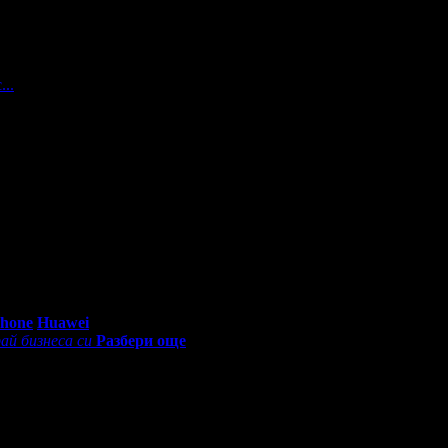
...
използвате ли нова, еднократна шпатула при всяко потапяне
сяко потапяне когато се правят интимни части .
0 - 18:30ч)
Phone
Huawei
ай бизнеса си
Разбери още