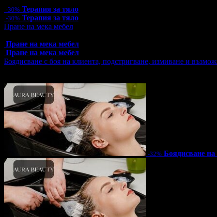
113.44лв
Терапия за тяло
-30%
Терапия за тяло
-30%
Пране на мека мебел
Топ цена:
16.90€/33.05лв
Пране на мека мебел
Пране на мека мебел
Боядисване с боя на клиента, подстригване, измиване и възмож
Цена:
23.00€
44.98лв
34.00€
66.50лв
Боядисване на
-32%