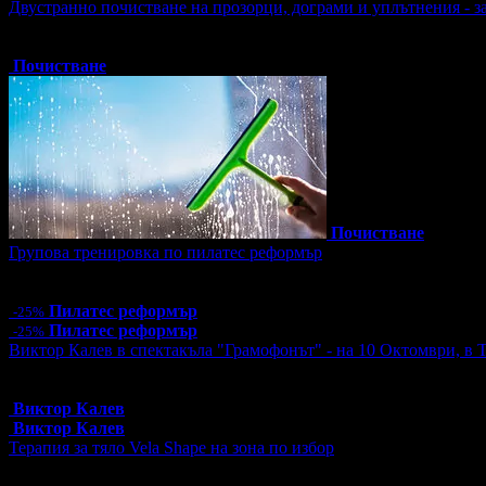
Двустранно почистване на прозорци, дограми и уплътнения - з
Топ цена:
47.90€/93.68лв
4 грабнати ваучера
Почистване
Почистване
Групова тренировка по пилатес реформър
Цена:
12.00€
23.47лв
16.00€
31.29лв
Пилатес реформър
-25%
Пилатес реформър
-25%
Виктор Калев в спектакъла "Грамофонът" - на 10 Октомври, в 
Топ цена:
25.00€/48.90лв
12 грабнати ваучера
Виктор Калев
Виктор Калев
Терапия за тяло Vela Shape на зона по избор
Цена:
40.60€
79.41лв
58.00€