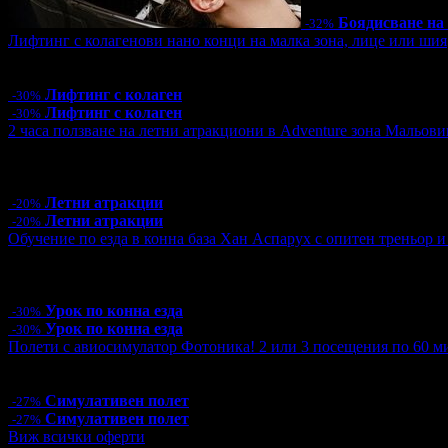
Боядисване на
-32%
Лифтинг с колагенови нано конци на малка зона, лице или шия
Цена:
32.90€
64.35лв
47.00€
91.92лв
Лифтинг с колаген
-30%
Лифтинг с колаген
-30%
2 часа ползване на летни атракциони в Adventure зона Мальови
Цена:
16.00€
31.29лв
20.00€
39.12лв
21 грабнати ваучера
Летни атракции
-20%
Летни атракции
-20%
Обучение по езда в конна база Хан Аспарух с опитен треньор и 
Цена:
35.00€
68.45лв
50.00€
97.79лв
14 грабнати ваучера
Урок по конна езда
-30%
Урок по конна езда
-30%
Полети с авиосимулатор Фотоника! 2 или 3 посещения по 60 ми
Цена:
29.99€
58.66лв
40.90€
79.99лв
Симулативен полет
-27%
Симулативен полет
-27%
Виж всички оферти