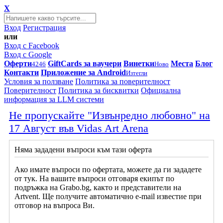
X
Вход
Регистрация
или
Вход с Facebook
Вход с Google
Оферти
GiftCards за ваучери
Винетки
Места
Блог
4246
Ново
Контакти
Приложение за Android
Изтегли
Условия за ползване
Политика за поверителност
Поверителност
Политика за бисквитки
Официална
информация за LLM системи
Не пропускайте "Извънредно любовно" на
17 Август във Vidas Art Arena
Няма зададени въпроси към тази оферта
Ако имате въпроси по офертата, можете да ги зададете
от тук. На вашите въпроси отговаря екипът по
подръжка на Grabo.bg, както и представители на
Artvent. Ще получите автоматично e-mail известие при
отговор на въпроса Ви.