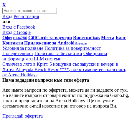
X
Вход
Регистрация
или
Вход с Facebook
Вход с Google
Оферти
GiftCards за ваучери
Винетки
Места
Блог
4286
Ново
Контакти
Приложение за Android
Изтегли
Условия за ползване
Политика за поверителност
Поверителност
Политика за бисквитки
Официална
информация за LLM системи
Слънчево лято в Крит: 5 нощувки със закуски и вечери в
Хотел Almyrida Beach Resort****, плюс самолетен транспорт,
от Arena Holidays
Няма зададени въпроси към тази оферта
Ако имате въпроси по офертата, можете да ги зададете от тук.
На вашите въпроси отговаря екипът по подръжка на Grabo.bg,
както и представители на Arena Holidays. Ще получите
автоматично e-mail известие при отговор на въпроса Ви.
Прегледай офертата